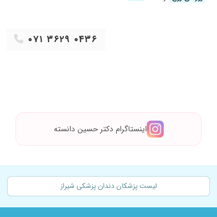
۱۴۰۲/۱۰/۰۵
دندان نه
۱۴۰۱/۰۵/۲۰
ایمپلنت
۰۷۱ ۳۶۲۹ ۰۴۳۶
۱۴۰۳/۰۸/۲۱
عمل فک بوده
۱۴۰۱/۰۹/۱۶
با اخلاق هستن سال ۹۵عمل فک کندوکتومی دوطرفه
برام انجام دادن جواب گرفتم درحال حاضر میتونم غذا
بخورم
۱۴۰۳/۰۵/۱۵
عدم رضایت
۱۴۰۳/۱۲/۰۶
دکتری با حوصله و باتجربه هستند
۱۴۰۴/۰۱/۱۹
سلام جا داره تشکر کنم از اقای دکتر دانسته عزیزو
اینستاگرام دکتر حسین دانسته
منشی گرامیشان بابت اخلاق خوبشون درحالی ک
من چندتا نظر بد درمورد دکتر دانسته و منشی
ایشون خوندم بااسترس رفتم مطب ایشون ولی
کارشون و اخلاقشون خوب بود من راضی بودم فقط
باید منتظر نتیجه عمل باشم ️️️
لیست پزشکان دندان پزشکی شیراز
۱۴۰۳/۱۲/۰۳
عالیییی بود خی
۱۴۰۴/۰۹/۰۶
بسیار دکتر با تجربه و محترمی هستن. من فکم قفل
شده بود تو دوران بارداری و ایشون با چندتا تمرین