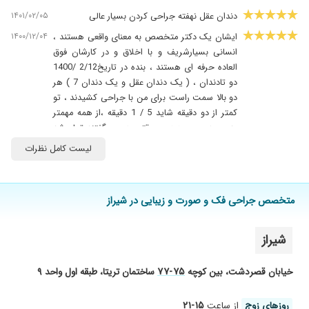
۱۴۰۱/۰۲/۰۵
دندان عقل نهفته جراحی کردن بسیار عالی
۱۴۰۰/۱۲/۰۴
ایشان یک دکتر متخصص به معنای واقعی هستند ،
انسانی بسیارشریف و با اخلاق و در کارشان فوق
العاده حرفه ای هستند ، بنده در تاریخ2/12 /1400
دو تادندان ، ( یک دندان عقل و یک دندان 7 ) هر
دو بالا سمت راست برای من با جراحی کشیدند ، تو
کمتر از دو دقیقه شاید 5 / 1 دقیقه ،از همه مهمتر
بدون هیییییچ دردی ، وقتی به من گفتند تمام شد
باورم نمیشد ، فکر میکردم هنوز تمام نشده ، ماشالله
لیست کامل نظرات
به این سرعت عمل همراه با دقت ، انشالله که
خداوند خیرشون بده ، تصمیم دارم تو مراحل بعد برا
ایمپلنت به ایشون مراجعه کنم چون واقعا کارشون
متخصص جراحی فک و صورت و زیبایی در شیراز
عااااااالیه ، خدا حفظشون کنه ، ارادتمند ایشان جواد
کرمی
شیراز
۱۴۰۴/۱۱/۱۶
عدم رضایت
۱۴۰۴/۰۷/۱۵
ایمپلنت
۷۵-۷۷
خیابان قصردشت، بین کوچه
ساختمان تریتا، طبقه اول واحد ۹
۱۴۰۰/۱۲/۰۷
بسیار عالی
۱۴۰۱/۱۱/۱۰
عالی هستن
۱۵-۲۱
روز‌های زوج
از ساعت