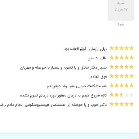
شنبه
۱۷ مرداد
فردا
برای زایمان، فوق العاده بود
عالی هستن
بسیار دکتر حاذق و با تجربه و بسیار با حوصله و مهربان
فوق العاده
هم مشکلات نانویی هم تولد دوفرزندم
تازه شروع کردم به درمان ،هنوز دوره درمانم تموم نشده
دکتر خوب و با حوصله ای هستنمن هیستروسکومی انجام دادم راض
عفونت واژن
خانم دکتر بسیار حاذق و در کار خود بسیار ماهر و مهربان و خوش ب
زایمان کردم.عاااالی بود