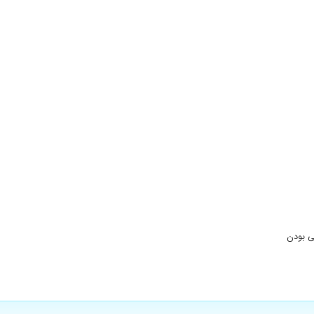
ی بودن
رخورد و بی نظیر هستن