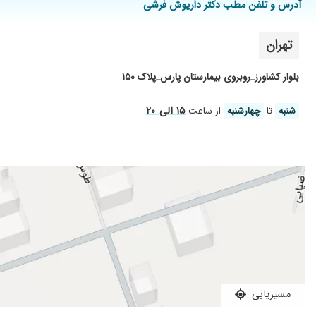
آدرس و تلفن مطب دکتر داریوش فرشی
جراحی ایمپلنت
دکتر عالی و بامهارت هستند ایمپلنت برام انجام دادند که بدونه درد 
تهران
خیلی دوکتر خوبی است خدا خیر دهد به مریض توجه دارد
دکتر خوش اخلاق وکاربلد
بلوار کشاورز_روبروی بیمارستان پارس_پلاک ۱۵۰
یک هفته پیش عمل جراحی دندان عقل نهفته انجام دادم
۱۵ الی ۲۰
شنبه
تا
چهارشنبه
از ساعت
بسیار جراح عالی هستن و مشکلات متعدد دندانی و فک من رو به صو
عدم رضایت
جراحی دندان عقل نیمه نهفته رو در عرض 10 دقیقه به قدری خوب انجام دادن که نه درد حین جراحی نه بعد از جراحی نداشتم. توصیه میکنم حتما برای جراحی پیش این دکتر فوق العاده برید.
بسیار عالی. تجربه جراحی فک با آسبیب دیدگی شدید و همینطور تجر
با اخلاق و صادق
دندانم نیاز به عصب کشی داشت که انجام شد.
دو تا دندان نهفته افقی داشتم که بدون درد و خون ریزی در آوردند 
عدم رضایت
مسیریابی
وحاذق میباشند.