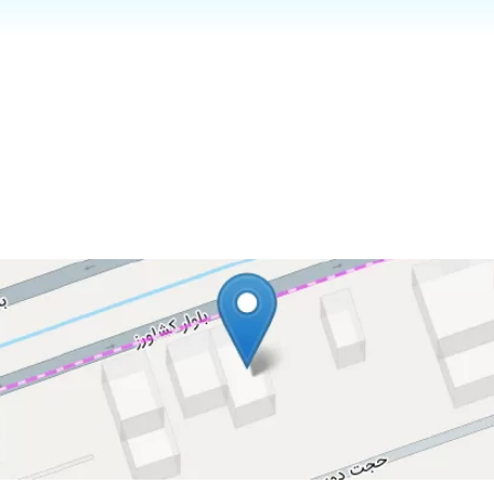
و خونریزی بود
رت کاملا نرمال درست کردند و من از نتیجه اش بسیار راضی هستم
به چند مورد جراحی زیبایی دندان با جناب دکتر فرشی داشتم و از دانش و تخصص و نت
و زیاد راضی هستم
جهت جراحی دندان عقل نهفته که بسیارنزدیک عصب بودمراجعه نمودم.جناب آقای