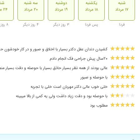
شنبه
یکشنبه
دوشنبه
سه شنبه
شنب
۱۷ مرداد
۱۸ مرداد
۱۹ مرداد
۲۰ مرداد
۲۴ مرداد
فردا
پس فردا
۳ روز دیگر
۴ روز دیگر
۸ روز دیگر
کشیدن دندان عقل دکتر بسیار با اخلاق و صبور و در کار خودشون ح
۲۰سال پیش جراحی فک انجام دادم
عالی بودند از همه نظر بسیار حاذق بسیار با حوصله و دقت بسیار منصف
با حوصله و صبور
خلی خوب عالی دکتر مهربان است خلی با تجربه
با حوصله بود و دقت زیاد داشت ولی یه کمی از بالا میبینه
مطلوب بود
دندان عقل نهفته با پوسیدگی شدید داشتم که با مهارت دراوردند …ب
عالی هستند، بسیار محترم و متخصص.
عدم رضایت