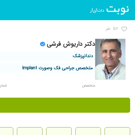
۵۲ نفر
دکتر داریوش فرشی
دندانپزشک
متخصص جراحی فک وصورت Implant
متخصص
شماره ن