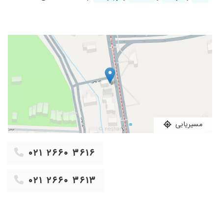
۱۴۰۴/۰۹/۱۸
جراحی تومور فک عالی بود جراحیم
۱۴۰۴/۰۸/۰۳
خوبه عالیه
۱۴۰۳/۱۰/۰۲
انجام کار ایمپلنت
۱۴۰۱/۰۱/۱۴
برای مشاوره قبل از جراحی رفته بودم ،آقای دکتر
تجربه بالایی دارن راهنمایی هاشون عالی بود و در
کل مرد با شخصیتی هستن .
۱۳۹۸/۰۹/۱۲
خوب بود
۱۴۰۰/۰۴/۲۳
بی نظیره
۱۴۰۰/۰۴/۲۶
خوب بود
مسیریابی
۱۴۰۰/۰۳/۲۹
عالی بی نظیر مامانم سرطان کام داشتن و با دستان
طلایی دکتر خداروشکر مشکلشون درمان شد
۰۲۱ ۲۶۶۰ ۳۶۱۶
۱۴۰۳/۱۰/۲۶
دکتر فرشته است
۱۳۹۷/۰۳/۱۱
من ا.ز زمانز که ایمپلنت کردم اب پایینم دچار بی
۰۲۱ ۲۶۶۰ ۳۶۱۳
حسی شدید شده تا جایی برخی اوقات نمیتونم آب
دهانم را نگه دارم و خیلی رنج آوره . نمیدونم باید
چکار کنم