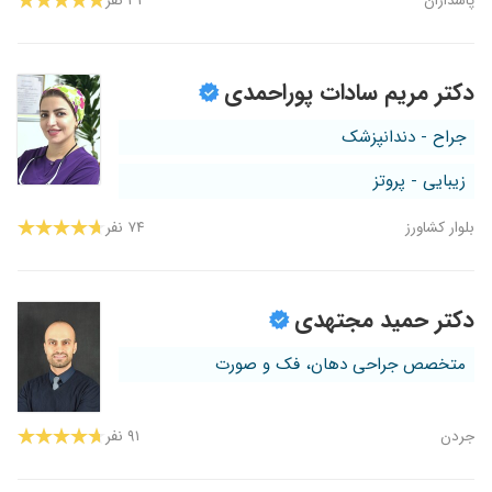
پاسداران
۳۳ نفر
دکتر مریم سادات پوراحمدی
جراح - دندانپزشک
زیبایی - پروتز
بلوار کشاورز
۷۴ نفر
دکتر حمید مجتهدی
متخصص جراحی دهان، فک و صورت
جردن
۹۱ نفر