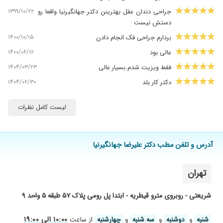
۱۳۹۹/۱۰/۲۲
جراحی دندان عقل بهترینن دکتر جهانگیرنیا واقعا رو
دستش نیست
۱۴۰۰/۱۰/۱۵
بردارم جراحی فک انجام دادن
۱۴۰۰/۰۶/۱۲
عالی بود
۱۴۰۴/۰۳/۲۳
فقط ویزیت شدم.بسیار عالی
۱۴۰۴/۰۲/۳۰
دکتر کار بلد
۱۴۰۴/۰۲/۰۷
ویزیت انجام دادم دکتر بسیار با اخلاق و حاذقی
لیست کامل نظرات
هستن
۱۴۰۳/۰۷/۲۲
ایمپلنت
۱۴۰۰/۰۲/۰۱
نتیجه عالی
آدرس و تلفن مطب دکتر علیرضا جهانگیرنیا
۱۴۰۳/۰۷/۰۳
چندین مورد ایمپلنت انجام دادم
۱۳۹۸/۰۸/۱۲
ایمپنت
تهران
۱۴۰۰/۰۹/۲۷
عالی بودند
شریعتی - روبروی مترو قیطریه - ابتدا پل رومی پلاک ۵۷ طبقه ۵ واحد ۹
۱۴۰۳/۰۹/۱۱
سلام من حدود ۱۰ سال پیش برای ایمپلنت خدمت
آقای دکتر رفتم کارشون عالیه و برخورد بسیار خوب و
۱۰:۰۰ الی ۱۹:۰۰
شنبه
و
دوشنبه
و
سه شنبه
و
چهارشنبه
از ساعت
محترمانه هم بیماران داشتند