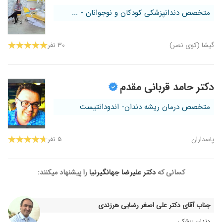
متخصص دندانپزشکی کودکان و نوجوانان - ...
گیشا (کوی نصر)
۳۰ نفر
دکتر حامد قربانی مقدم
متخصص درمان ریشه دندان- اندودانتیست
پاسداران
۵ نفر
کسانی که
دکتر علیرضا جهانگیرنیا
را پیشنهاد میکنند:
جناب آقای دکتر علی اصغر رضایی هرزندی
دندان پزشکی