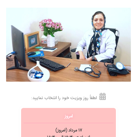
۱۴۰۴/۰۴/۱۴
عدم رضایت
۱۴۰۳/۰۸/۱۴
کلیه بسیا
۱۴۰۳/۰۷/۱۰
هنوز جواب سونو وآزمایش را به ایشون نشون ندادم
که تجویز کنند ولی از نظر برخورد وبررسی مشکل
وقت میگذارند وبیست بیست اند
۱۴۰۲/۰۹/۲۲
نارسایی کلیه فشار خون . خیلی پزشک با حوصله و
با شخصیت و صبوری هستن کارشون حرف ندارد
۱۴۰۱/۰۳/۲۲
سلام مشکل نارسایی کلیه خدا رو شکر نگذاشتن
کراتین بالا رود
۱۴۰۴/۰۷/۱۷
کراتینین بالا
۱۴۰۳/۱۱/۲۷
عالی بودن
۱۴۰۳/۰۸/۱۹
تحت درمان عالی
لطفاً روز ویزیت خود را انتخاب نمایید:
۱۴۰۴/۰۹/۱۹
با حوثلهر
۱۴۰۱/۰۶/۲۹
دکتر بسیار عالی هستن
امروز
۱۴۰۳/۰۷/۰۳
فشارخون
۱۷ مرداد (امروز)
۱۴۰۵/۰۵/۰۵
پزشک بسیار خوش برخورد وباتجربه