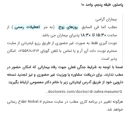
۱۴۰۵/۰۳/۱۲
دکتر خوبی هستش
پاستور، طبقه پنجم، واحد ۱۰
۱۴۰۴/۰۶/۱۷
خوب بودن
۱۴۰۳/۱۱/۲۲
هنوزدرمان نشدم
بیماران گرامی
۱۴۰۴/۱۱/۲۰
عالی خوش حوصله و صبور و توضیحات کامل
مطب کما فی السابق
روز‌های زوج
(به جز
تعطیلات رسمی
) از
۱۵:۳۰ تا ۱۸:۳۰
ساعت
پذیرای بیماران می باشد.
۱۴۰۱/۰۵/۱۱
خوب بود
نوبت گیری فقط به صورت غیر حضوری از طریق رزرو اینترنتی از سایت
۱۴۰۳/۰۸/۱۴
خیلی خ
محترم نوبت دات آی آر و یا تماس با تلفن گویای
۰۲۵۵۹۸۰۱۲۱۶
امکان
۱۴۰۴/۰۴/۰۴
تشخیص بسیار عالی
پذیر است.
۱۴۰۴/۰۲/۰۳
فشارخون
ضمنا با توجه به شرایط جنگی فعلی جهت رفاه بیمارانی که امکان حضور در
۱۴۰۴/۰۲/۰۶
عالی بد
مطب ندارند، برای دریافت مشاوره یا ویزیت غیر حضوری و نیز تجدید نسخه
۱۴۰۴/۰۲/۰۳
عالی هستن ایشون
دارویی خود از طریق آدرس اینترنتی زیر با خانم
دکتر معصومی
ارتباط بگیرید:
۱۴۰۳/۰۸/۲۱
عالی. مادر شوهرم با یه نسخه خوب شد
doctoreto.com/doctor/dr-zahra-masumi/G…
۱۴۰۳/۰۸/۱۳
مشکلم سوزش ادرار داشتم فعلا ازمیاش گرفتم وباید
هرگونه تغییر در برنامه کاری مطب در سایت محترم Nobat.ir اطلاع رسانی
نشون خانم دکتور بدم
خواهد شد.
۱۴۰۳/۱۲/۰۶
فعلا درحال درمان هستیم
۱۴۰۲/۰۸/۰۱
مطمئن شدم
۱۴۰۴/۱۱/۰۸
خانم کتر بسیار مودب و با تجربه هستند و برای