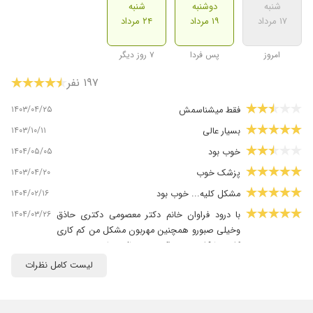
شنبه
دوشنبه
شنبه
۱۷ مرداد
۱۹ مرداد
۲۴ مرداد
امروز
پس فردا
۷ روز دیگر
۱۹۷ نفر
۱۴۰۳/۰۴/۲۵
فقط میشناسمش
۱۴۰۳/۱۰/۱۱
بسیار عالی
۱۴۰۴/۰۵/۰۵
خوب بود
۱۴۰۳/۰۴/۲۰
پزشک خوب
۱۴۰۴/۰۲/۱۶
مشکل کلیه... خوب بود
۱۴۰۴/۰۳/۲۶
با درود فراوان خانم دکتر معصومی دکتری حاذق
وخیلی صبورو همچنین مهربون مشکل من کم کاری
کلیه مشکلم بوده و اکنون در حال درمان هستم
لیست کامل نظرات
۱۴۰۲/۰۸/۱۶
دیالیزیم زیر نظر ایشان در بیمارستان کامکار
۱۴۰۲/۱۱/۲۸
سنگ کلیه خوب شدم
۱۴۰۵/۰۳/۱۶
سلام واقعادکتربااخلاق وکاربلدودرضمن پیگیر