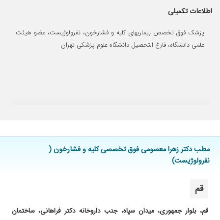
اطلاعات تکمیلی
۱۴۰۳/۰۷/۰۶
فعلا جواب آزمایش ها و سی تی اسکن را آماده
کردهام و درمانی صورت نگرفته است.
پزشک فوق تخصص بیماریهای کلیه و فشارخون، نفرولوژیست، عضو هیئت
۱۴۰۴/۰۵/۱۹
نارسایی کلیه
علمی دانشگاه، فارغ التحصیل دانشگاه علوم پزشکی تهران
۱۴۰۴/۱۰/۱۵
ایشان واقعا از دانش تخصصی و تجربه ارزشمند
برخوردار است.
۱۴۰۳/۰۶/۱۰
بینظیر
۱۴۰۲/۰۹/۲۰
خوب بود
۱۴۰۳/۰۹/۱۲
برخورد عالی
۱۴۰۳/۱۱/۲۲
فعلا جلسه اول هست
۱۴۰۴/۰۶/۳۱
بیماری کلیه و فشار بالا داشتم که الحمدلله بهتر شدم
مطب دکتر زهرا معصومی فوق تخصصی کلیه و فشارخون (
۱۴۰۲/۱۱/۱۶
بسیار عالی
نفرولوژیست)
۱۴۰۲/۱۲/۰۲
مشکل فشارخون وتپش قلب که با دادن دارو برای
بار اول کننرل شد
قم
۱۴۰۴/۰۵/۲۶
تازه پ
۱۴۰۳/۰۶/۲۵
دکتر خوب
قم، بلوار جمهوری، میدان سپاه، جنب داروخانه دکتر فراهانی، ساختمان