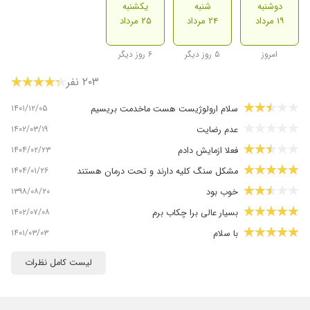
دوشنبه
شنبه
یکشنبه
۱۹ مرداد
۲۴ مرداد
۲۵ مرداد
امروز
۵ روز دیگر
۶ روز دیگر
۲۰۳ نفر
۱۴۰۱/۱۲/۰۵
سلام ارولوژیست هست ماخدمت بریسیم
۱۴۰۲/۰۳/۱۹
عدم رضایت
۱۴۰۴/۰۲/۲۳
فعلا ازمایش دادم
۱۴۰۴/۰۱/۲۶
مشکل سنگ کلیه دارند و تحت درمان هستند
۱۳۹۸/۰۸/۲۰
خوب بود
۱۴۰۲/۰۷/۰۸
بسیار عالی برا چکاب برم
۱۴۰۱/۰۳/۰۳
با سلام
۱۴۰۴/۰۷/۱۱
یکبار مراجعه کردم خوب بودن
لیست کامل نظرات
۱۴۰۴/۱۰/۱۵
من راضی نبودم.برای کبد چرب رفتم و مشکل
معده..فقط برای معده دارو دادن.برای دیدن آزمایش
یه سری دیگه ویزیت گرفتن البته شصت درصد . که