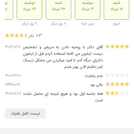
شنبه
دوشنبه
شنبه
دوشنبه
چهارش
۱۷ مرداد
۱۹ مرداد
۲۴ مرداد
۲۶ مرداد
۲۸ مرداد
امروز
پس فردا
۷ روز دیگر
۹ روز دیگر
۱۰۳ نفر
۱۴۰۴/۱۰/۱۷
آقای دکتر با روحیه دادن به مریض و تشخیص
درست ایشون من کاملا استفاده کردم قبل از ایشون
دکترای دیگه آدم تا امید میکردن من مشکل دیسک
کمر داشتم الان بهتر شدم
۱۴۰۱/۰۴/۲۰
عدم رضایت
۱۳۹۹/۱۰/۰۲
عالی بود
۱۴۰۲/۰۸/۰۹
فعلا جلسه اول بود و هیچ نتیجه ای حاصل نشده
است
۱۴۰۳/۰۴/۱۶
عدم رضایت
لیست کامل نظرات
۱۴۰۵/۰۵/۰۳
بسیار عالی و انرژی مثبتی که جناب آقای دکتر کردی
به بیماران انتقال میدهند مقدمه درمان است.
۱۴۰۴/۰۷/۰۹
درد گردنم توی 3 جلسه به کل از بین رفت