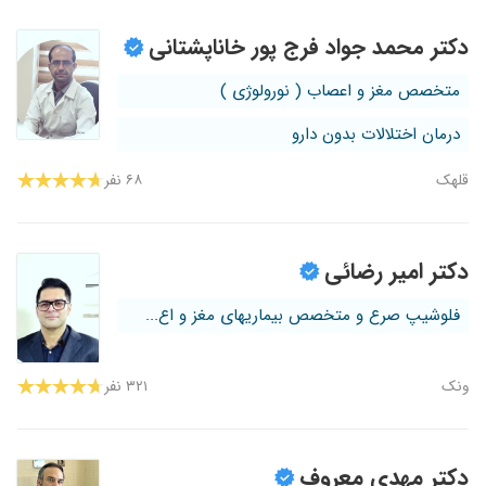
دکتر محمد جواد فرج پور خاناپشتانی
متخصص مغز و اعصاب ( نورولوژی )
درمان اختلالات بدون دارو
قلهک
۶۸ نفر
دکتر امیر رضائی
فلوشیپ صرع و متخصص بیماریهای مغز و اع...
ونک
۳۲۱ نفر
دکتر مهدی معروف