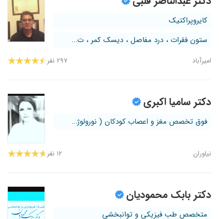
دکتر عبدالناصر قلبی
کردی با دانش و تجربع خودشون با سه جلسه طب
سوزنی منو درمان کردن. عالی هستن دکتر با دانش
کایروپراکتیک
و صبور
ستون فقرات ، درد مفاصل ، دیسک کمر ، ت...
۱۴۰۲/۰۷/۲۳
فعلا درحال درمان هستم
۱۴۰۲/۰۸/۲۹
عدم رضایت
امیرآباد
۲۹۷ نفر
۱۴۰۳/۱۲/۰۱
خیلی دکترباحوصله وخوبی هستند
۱۴۰۲/۱۲/۰۵
خیلی خوب بودن
دکتر سامیا اکبری
۱۴۰۴/۰۴/۰۹
کمردرد وسیاتیک با تزریق خیلی بهتر شدم
۱۴۰۲/۱۰/۲۸
بسیار عالی
فوق تخصص مغز و اعصاب کودکان ( نورولوژ...
۱۴۰۳/۰۵/۰۴
عالی هستن
۱۴۰۱/۰۶/۰۶
آسیب از ناحیه کتف.. تشخیص و درمانشون عالی
نیاوران
۱۲ نفر
بود
۱۴۰۴/۰۵/۰۴
خوب بود
۱۴۰۳/۱۲/۰۷
بسیار عالی
دکتر بابک محمودیان
متخصص طب فیزیکی و توانبخشی