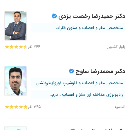
دکتر حمیدرضا رخصت یزدی
متخصص مغز و اعصاب و ستون فقرات
بلوار کشاورز
۷۴۴ نفر
دکتر محمدرضا ساوج
متخصص مغز و اعصاب و فلوشیپ نورواینترونشن
رادیولوژی مداخله ای مغز و اعصاب ، درم...
اقدسیه
۳۴۵ نفر