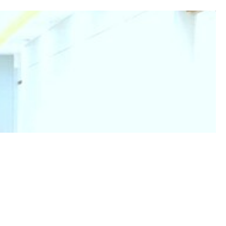
خیلی دقیق و باحوصله بودن
سونوی کبد و کیسه صفرا و رحم
آنومالی داشتم از بجنورد اومدم زحمت دادم دکترم گفت برو پیش دک
سلام برای غربالگری پیششون رفتم ودقیق و عالی بودند
سونو واژینال
عدم رضایت
عالی بود مهربون دوسداشتنی
سونوگرافی ترانس واژینال
بنظرم کارخودشون خوب بود ولی منشی اصلا نوبت هارو رعایت نمیک
شکم و لگن انجام دادم سنگ کلیه داشتم ممنون
واژینال بارداری انجام دادم واقعا همه چی خوب بود
سونو رحم انجام دادم. اورژانسی انجام شد در مطب
تایم انتظار طولانی منشی های آقا که بعضی خانمهارو معذب میکنه 
غربالگری داشتم که انجام دادن خان دکتر ممنونم ازشون
بسیار خوب