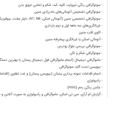
خیلی عالی
- سونوگرافی رنگی تیروئید، کلیه، کبد، شکم و تمامی عروق بدن
- شکم و لگن
من تعریف ایشونو شنیده بودم تو 12 هفته برا غربالگری رفتم که تعیین جنسیت رو هم درست گفتند مطب هم تمیزو مرتب بود 20 دقیقه هم بیشتر طول نکشید ممنونم
- سونوگرافی تشخیص آنومالی‌های مادرزادی جنین
- کبد، کیسه صفرا، مجاری صفراوی
- سونوگرافی تخصصی جنین (آنومالی اسکن، NT، NB، داپلر جفت، بیوفیزیکال پروفایل)
عالیییی
- کلیه، مثانه، مجاری ادراری
- غربالگری‌های سه ماهه اول و دوم بارداری
سلام خیلی عالی
- سونوگرافی اطفال و نوزادان
- اکوی قلب جنین
عالی بودن
- بررسی بلوغ زودرس
- آنومالی اسکن یا غربالگری پیشرفته جنین
سونو رحم واژینال
- دررفتگی هیپ نوزاد
- سونوگرافی بررسی بلوغ زودرس
بارداری اولیه خیلی خوب بود ان تی هم میخوام بیام پیش دکتر طاه
- سونوی مغز نوزاد
- سونوگرافی شکم و لگن
پرفکت نبودند
انجام بیوپسی (نمونه برداری) از پستان و کلیه و کبد و غدد لنفاوی و تیروئید و...
- ماموگرافی دیجیتال (انجام ماموگرافی فول دیجیتال پستان با بهترین دستگاه
خیلی عالی همه چیز ممنونم ازشون من نمونه برداری پستان داشتم ک
رادیولوژی:
- بیوپسی تحت گاید سونوگرافی
عالییی بودن واقعا
- عکس رادیوگرافی ساده، رنگی و تخصصی
- انجام اقدامات نمونه برداری پستان (بیوپسی پستان) و غدد لنفاوی (اقداما
خیلی خوب بود،خدا رو شکر معطلی نداشت اصلا سریع کارم انجام ش
- رادیولوژی
- هیستروسالپنگوگرافی (عکس رنگی رحم)
- عکس رنگی رحم (HSG)
عالی بودن
- عکس رنگی مثانه (VCUG)
- گزارش ام آرآی، سی تی اسکن، ماموگرافی و رادیولوژی به صورت آنلاین و
غربالگری نوبت اول بارداری. دکتر مهربان و بادقتی هستن.
- عکس رنگی کلیه (IVP)
- عکس رادیوگرافی زانو، قفسه سینه، جمجمه، مچ دست، شانه، الایمنت ویو (Alignment View)، لومبوساکرال، کمر و ستون فقرات، لگن
عاالیی هستن خوش اخلاق و مهربون
ماموگرافی:
بارداری_عالی