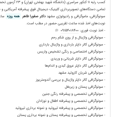
کسب رتبه ۱۱ کنکور سراسری (دانشگاه شهید بهشتی تهران) و ۲۳ آزمون تخصص (دانشگاه علوم پزشکی مشهد)
واقعا کارشون عالیه خیلی با دقت و با حوصله
- سونو هیسترو
تمامی دستگاه‌های تصویربرداری کلینیک دیجیتال فوق پیشرفته آمریکایی و ب
بادراری اولیه
- تعیین بارداری
سونوگرافی، ماموگرافی و رادیولوژی مشهد
دکتر صفورا طاهر
همه روزه
ساعت ۰
خیلی خ
- سونوی تشکیل قلب
نوبت‌های اخذ شده ساعت تقریبی حضور در مطب است.
- سونوی رشد و وزن
پزشکی حاذق و متعد به کار، رازدار و با برخوردی بسیار مناسب با م
- اخذ نوبت فوری:
۰۹۱۵۴۰۱۸۴۰۰
- بررسی چسبندگی جفت (آکرتا)
خیلی خوب بودن
- سونوگرافی واژینال و از روی شکم رحم
- حاملگی
من ار زاهدان اومدم پیش خانم دکتر واقعا کارشون خوبه مطب هم تم
- سونوگرافی کالر داپلر بارداری و واژینال بارداری
- بررسی IUGR غیر داپلر
خیلی دقیق و خوب بود
- سونوگرافی اختصاصی و رنگی تشخیص واریس
- تعیین جنسیت
عالی ومهربان
- سونوگرافی کالر داپلر شریانی و وریدی
- غربالگری
- سونوگرافی کالر داپلر عروق کبدی و اندام‌ها
سونوگرافی رحم
- بررسی ناهنجاری های جنین (NT، NB)
- سونوگرافی شریان کاروتید مشهد
رحم و تخمدان خانم دکتر وقت گذاشتم و مشکلمو فهمیدن با تشکر ا
- اندازه گیری طول سرویکس
- سونوگرافی کالر داپلر واژینال و بررسی آندومتریوز
بررسی آنومالی جنین
- سونوگرافی پستان و زیربغل
- آنومالی اسکن
عدم رضایت
- سونوگرافی تخصصی و پیشرفته رنگی جنین
- آنومالی اسکن پیشرفته
سونوی بارداری و کارشون بسیار عالی بود
- سونوگرافی تخصصی و پیشرفته اطفال و نوزادان
- اکو قلب جنین
کامل شکم و لگن
- سونوگرافی تخصصی و پیشرفته تیروئید و نمونه برداری تیروئید
- تیروئید و پاراتیروئید
واقعا خانم دکتر خوبی هستن مطب وکارکنان هم عالی هستن
- سونوگرافی تخصصی و پیشرفته پستان و نمونه برداری پستان
- غدد بزاقی