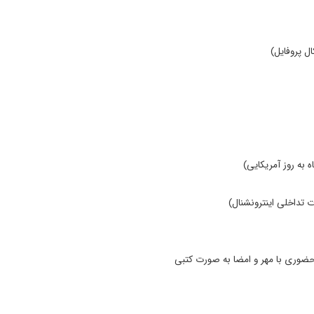
ر
 به روز آمریکایی)
ه تعریف خانم دکترو خیلی شنیده بودم خیلی دقیق و سریع بدون درد انجام دادند و هز
ت تداخلی اینترونشنال)
د
 حضوری با مهر و امضا به صورت کتبی