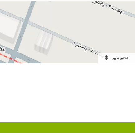
- انجام انواع ماموگرافی دیجیتال با بهترین دستگاه آمریکایی
سونوی بارداری 35 هفته
تمام معاینات با دقت و با استفاده از دستگاه های پیشرفته انجام می شود و با رعای
خانم دکتر صفورا طاهر بعلت سعه صدر ، برخورد مسولانه و محبت به م
- سونوگرافی اختصاصی و رنگی تشخیص واریس
بازداری واژینال
- سونوگرافی تخصصی و پیشرفته رنگی جنین
کالر داپلر رحم
- سونوگرافی تخصصی و پیشرفته اطفال
- سونوگرافی تخصصی و پیشرفته تیروئید و نمونه برداری تیروئید
عالی بود
مسیریابی
- سونوگرافی تخصصی و پیشرفته پستان و نمونه برداری پستان
خیلی عالی بود
- سونوگرافی رنگی تیروئید، کلیه، کبد، شکم و تمامی عروق بدن
رادیوگرافی ساق پا داشتم
امکان دریافت نوبت اینترنتی نیز فراهم است.
عدم رضایت
سونوی واژینال داشتم عالی
دکترخوش اخلاق وخوبی هستن ودرکارشون بی نظیرند
بارداری هفته 32
خوب بودن
خیلی راحت اینترنتی نوبتم را ثبت کردم ومراجعه کردم برای سون
سونوی خارج رحم خدا خیرشون بده جای دیگه رفتم تشخیص ندادند