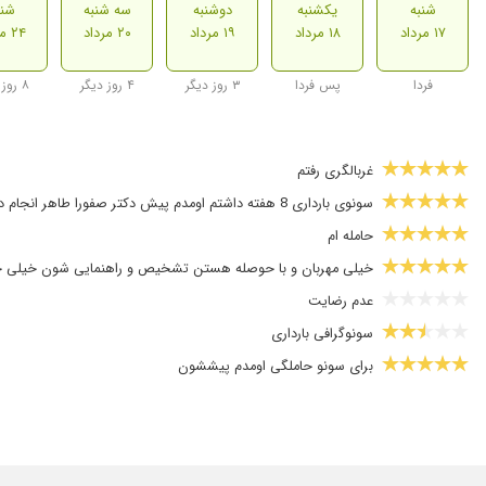
شنبه
یکشنبه
دوشنبه
سه شنبه
شنب
۱۷ مرداد
۱۸ مرداد
۱۹ مرداد
۲۰ مرداد
۲۴ مرداد
فردا
پس فردا
۳ روز دیگر
۴ روز دیگر
۸ روز دیگر
غربالگری رفتم
سونوی بارداری 8 هفته داشتم اومدم پیش دکتر صفورا طاهر انجام دادم که ممنونم ازشون
حامله ام
خیلی مهربان و با حوصله هستن تشخیص و راهنمایی شون خیلی خ
عدم رضایت
سونوگرافی بارداری
برای سونو حاملگی اومدم پیششون
عالی هستند
غربالگری
سونوگرافی حاملگی ۳۲ هفته انجام دادم پیش خانم دکتر