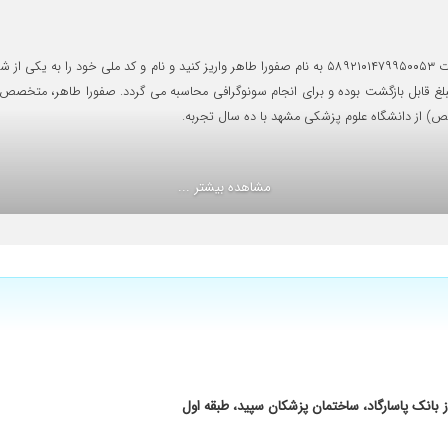
جهت حضور بدون معطلی در اتاق پزشک، مبلغ ۳۰۰ هزار تومان بیعانه به شماره کارت ۵۸۹۲۱۰۱۴۷۹۹۵۰۰۵۳ به نام ص
لغ قابل بازگشت بوده و برای انجام سونوگرافی محاسبه می گردد. صفورا طاهر، متخصص
 از دانشگاه علوم پزشکی مشهد با ده سال تجربه.
کمال مهربانی ، صبر و حوصله و دقت انجام دادن . ازشون ممنونم
مشاهده بیشتر ...
تند زیاد معطل نشدم
کتر طاهر برم
 از بانک پاسارگاد، ساختمان پزشکان سپید، طبقه اول