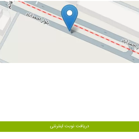
ت تمامی استانداردهای بهداشتی.
با عرض سلام و ادب . بیمار ما (فخریه سعیدی) در کلیه و بویژه مثانه رسوبات و سنگ دا
ادرجان کمال تشکر را دارم .
وی شکم وسینه - همان روز وبابرخورد خوب منشی روبه روشدم ومعطل هم نشدم خیلی .
دریافت نوبت اینترنتی