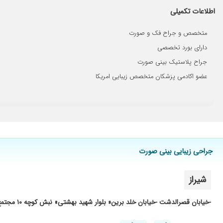
عالی بودن دوستم عمل بینی گوشتی کرده عالی شده
اطلاعات تکمیلی
با تشکر از دکتر شاکری که انحراف من رو عمل کردند و الان واقعا 
رو میبوسم.
متخصص و جراح فک و صورت
دکتر عالی هستند
دارای بورد تخصصی
بسیار مطب منظم بود دکترومنشی هم خوش اخلاق بودن زیباجویانی
جراح پلاستیک بینی صورت
ویزیت شده و منتظر عمل هستم
عضو اکادمی پزشکان متخصص زیبایی امریکا
بسیارباخلاق باحوصله ونگاه دقیقی داره
برخورد عالی ،پزشکی عالی
جراحی زیبایی بینی صورت
شیراز
-خیابان قصرالدشت -خیابان خلد برین« بلوار شهید بهشتی» نبش کوچه ۱۰ مجتمع پزشکی پالادیوم بلوک ۱ طبفه ۲ واحد ۱۲۳