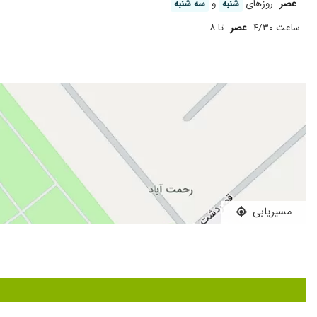
عصر
روز‌های
شنبه
و
سه شنبه
ساعت ۴/۳۰
عصر
تا ۸
مسیریابی