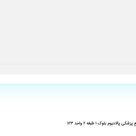
حس خوبی وقت تنفس دارم.بعضی از دکتر ها فقط زیبایی عمل میکنند اما این دکتر هم کار 
 هم عمل کرده بودن همه راضی بودن ولی متآسفانه عمل من رو قبول نکردن وگفتن نت