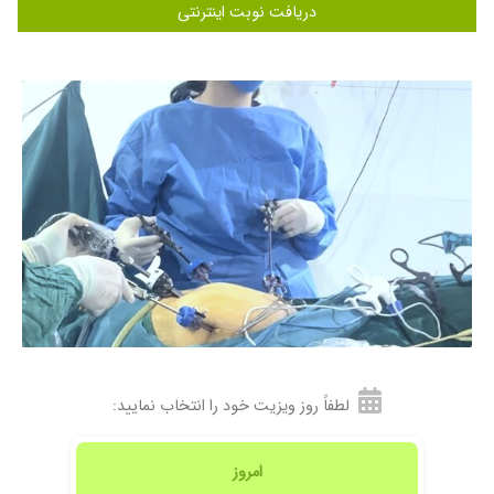
۱۴۰۳/۰۷/۱۴
خانم دکتر ارجمندی بسیار مهربان و دلسوز هستند
دریافت نوبت اینترنتی
من بیمار ایشون بودم خونریزی های شدیدی داشتم
زیر نظر ایشون درمان شدم خانم دکتر همیشه در
طول درمان جویای حالم بودند و مدام پیگیری
میکردن،،، و همیشه با حوصله و مهربانی جواب
سوالات رو میدن(خانم دکتر مهربانم خیلی ممنونم از
شما ️)
۱۴۰۳/۰۷/۱۲
ایشون فوق العاده مهربون هستند با دقت به
صحبت های بیمارانشون گوش میدن که بهترین
تجویز رو براشون داشته باشن. من از سال ۹۶
بهشون مراجعه کردم
۱۴۰۴/۱۰/۱۰
عالی بودن
۱۴۰۳/۱۱/۲۷
باردارهستم
۱۴۰۳/۰۸/۰۲
بسیار عالی پسر خوشگلمو ایشون بدنیا آوردن
خاطره فراموش نشدنی
لطفاً روز ویزیت خود را انتخاب نمایید:
۱۴۰۳/۰۷/۱۱
مشکل خونریزی های نامنظم و کیست های
تخمدانی داشتم و ایشون منو درمان کردن
اخلاقشون عالیه و در کوتاهترین زمان بدون جراحی
امروز
درمان شدم.