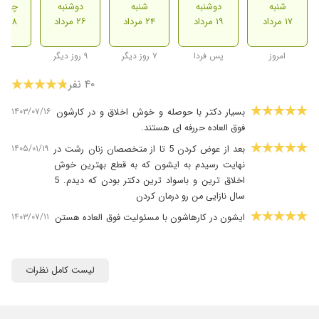
شنبه
دوشنبه
شنبه
دوشنبه
چهارش
۱۷ مرداد
۱۹ مرداد
۲۴ مرداد
۲۶ مرداد
۲۸ مرداد
امروز
پس فردا
۷ روز دیگر
۹ روز دیگر
۴۰ نفر
۱۴۰۳/۰۷/۱۶
بسیار دکتر با حوصله و خوش اخلاق و در کارشون
فوق العاده حررفه ای هستند.
۱۴۰۵/۰۱/۱۹
بعد از عوض کردن 5 تا از متخصصان زنان رشت در
نهایت رسیدم به ایشون که به قطع بهترین خوش
اخلاق ترین و باسواد ترین دکتر بودن که دیدم. 5
سال نازایی من رو درمان کردن
۱۴۰۳/۰۷/۱۱
ایشون در کارهاشون با مسئولیت فوق العاده هستن
۱۴۰۳/۰۷/۱۱
خانم دکتر بسیار مهربان،صبور و خوش برخورد،با
سواد عالی هستن
لیست کامل نظرات
۱۴۰۳/۰۷/۱۱
خانم دکتر ارجمندی پزشکی مجرب وحرفه ای و
جراحی زبردست با شخصیتی مهربان و دلسوز برای