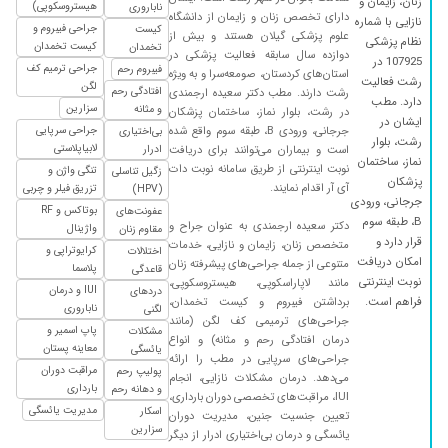
زنان، زایمان و
هیستروسکوپی)
ناباروری
دارای تخصص زنان و زایمان از دانشگاه
نازایی با شماره
جراحی فیبروم و
کیست
علوم پزشکی گیلان هستند و بیش از
نظام پزشکی
کیست تخمدان
تخمدان
دوازده سال سابقه فعالیت پزشکی در
107925 در
جراحی ترمیم کف
فیبروم رحم
استان‌های کردستان، صومعه‌سرا و به ویژه
رشت فعالیت
لگن
افتادگی رحم
رشت دارند. مطب دکتر سعیده ارجمندی
دارد. مطب
سزارین
و مثانه
در رشت، بلوار نماز، ساختمان پزشکان
ایشان در
جرجانی، ورودی B، طبقه سوم واقع شده
جراحی سرپایی
بی‌اختیاری
رشت، بلوار
لابیاپلاستی
است و بیماران می‌توانند برای دریافت
ادرار
نماز، ساختمان
نوبت اینترنتی از طریق سامانه نوبت دات
تنگی واژن و
زگیل تناسلی
پزشکان
آی آر اقدام نمایند.
تزریق فیلر و چربی
(HPV)
جرجانی، ورودی
بوتاکس و RF
عفونت‌های
B، طبقه سوم
دکتر سعیده ارجمندی به عنوان جراح و
واژینال
مقاوم زنان
قرار دارد و
متخصص زنان، زایمان و نازایی، خدمات
کرایوتراپی و
اختلالات
امکان دریافت
متنوعی از جمله جراحی‌های پیشرفته زنان
پلاسما
قاعدگی
نوبت اینترنتی
مانند لاپاراسکوپی، هیستروسکوپی،
IUI و درمان
دردهای
فراهم است.
برداشتن فیبروم و کیست تخمدان،
ناباروری
لگنی
جراحی‌های ترمیمی کف لگن (مانند
پاپ اسمیر و
مشکلات
درمان افتادگی رحم و مثانه) و انواع
معاینه پستان
یائسگی
جراحی‌های سرپایی در مطب را ارائه
مراقبت دوران
پولیپ رحم
می‌دهد. درمان مشکلات نازایی، انجام
بارداری
و دهانه رحم
IUI، مراقبت‌های تخصصی دوران بارداری،
مدیریت یائسگی
اسکار
تعیین جنسیت جنین، مدیریت دوران
سزارین
یائسگی و درمان بی‌اختیاری ادرار از دیگر