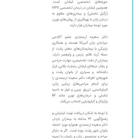
حوزه‌های تخصصی ایشان است.
همچنین ایشان در درمان تخصصی HPV
(زگیل تناسلی) و بیماری‌های مقاوم به
درمان زنان با بهره‌گیری از روش‌های نوین،
مورد توجه بیماران قرار دارند.
دکتر سعیده ارجمندی عضو آکادمی
جراحان زنان آمریکا هستند و همکاری
نزدیکی با بیمارستان‌های معتبر رشت از
جمله آریا، قائم، پارس و ولیعصر دارند.
بیماران از دقت تشخیصی، مهارت جراحی
و رفتار حرفه‌ای ایشان رضایت بالایی ابراز
داشته‌اند و بسیاری از بانوان رشت و
شهرهای اطراف، دکتر سعیده ارجمندی را
برای انجام جراحی‌های زیبایی زنان،
لابیاپلاستی، تزریق چربی و فیلر به ناحیه
تناسلی و درمان‌های نوین مانند RF
واژینال و کرایوتراپی انتخاب می‌کنند.
با توجه به امکان دریافت نوبت اینترنتی و
پاسخ‌گویی ۲۴ ساعته به بیماران باردار،
دکتر سعیده ارجمندی همواره مورد اعتماد
بانوان شهر رشت بوده است. اگر به دنبال
جراح و متخصص زنان و زایمان با تجربه