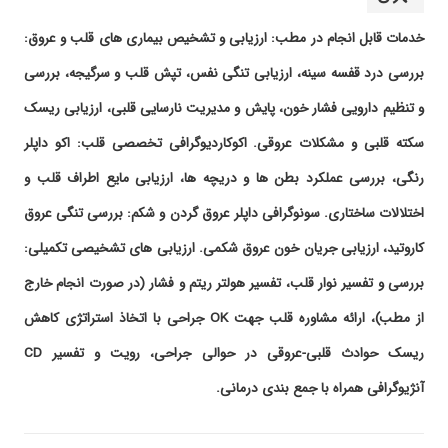
۱۳۹۹/۰۳/۱۹
جناب اقای دکتر عالی بود من برای درد قفسه سینه
خدمات قابل انجام در مطب: ارزیابی و تشخیص بیماری های قلب و عروق:
مراجعه کردم وچکاب انجام دادم ولی قلبم هیچ
بررسی درد قفسه سینه، ارزیابی تنگی نفس، تپش قلب و سرگیجه، بررسی
مشکلی نداشت وکاملا راضی بودم
۱۴۰۰/۰۳/۱۸
عالی متخصص تشخیص درست و سریع همراه
و تنظیم دارویی فشار خون، پایش و مدیریت نارسایی قلبی، ارزیابی ریسک
بیمار
سکته قلبی و مشکلات عروقی. اکوکاردیوگرافی تخصصی قلب: اکو داپلر
۱۳۹۹/۱۲/۱۶
احساس درد در قفسه سینه و ارجاع به پزشک
متخصص گردن و شانه نتیجه عالی و رضایت بخش
رنگی، بررسی عملکرد بطن ها و دریچه ها، ارزیابی مایع اطراف قلب و
۱۳۹۷/۰۸/۲۸
جناب اقای دکتر نسبت به مریض بسیار حساس و
اختلالات ساختاری. سونوگرافی داپلر عروق گردن و شکم: بررسی تنگی عروق
دقیق هستند به دلیل تجربه زیاد ایشان در زمینه
کاروتید، ارزیابی جریان خون عروق شکمی. ارزیابی های تشخیصی تکمیلی:
قلب و عروق تشخیصشان در این زمینه بسیار دقیق
و قابل چشمگیر میباشد،همچنین اقای دکتر مواردی
بررسی و تفسیر نوار قلب، تفسیر هولتر ریتم و فشار (در صورت انجام خارج
که حائز اهمیت است را به مریض انتقال
میدهند.جناب اقای دکتر معلومات بسیار چشمگیری
از مطب)، ارائه مشاوره قلب جهت OK جراحی با اتخاذ استراتژی کاهش
در زمینه قلب و عروق دارند
ریسک حوادث قلبی-عروقی در حوالی جراحی، رویت و تفسیر CD
۱۴۰۱/۱۲/۲۲
من برای چکاب قلب و عروق رفتم که نامه برای
آنژیوگرافی همراه با جمع بندی درمانی.
جراحی بگیرم ،فوق العاده با دقت و حوصله معاینه
کردن وخیلی مرتب و شکیل نامه های مربوطه را
تحویل دادن اینکه محیط مطب بسیار آرام و مرتب