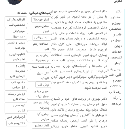
عفونی
۱۴۰۴/۰۲/۳۰
دکتر نوروزی عزیز بسیار مهربان و خوش اخلاق.
خیلی ساده و روان به بیمار توضیح میدن و به
دکتر اسفندیار نوروزی متخصص قلب و عروق
دکتر
زمینه‌های درمانی:
خدمات:
با بیش از دو دهه تجربه، در شهر تهران
اسفندیار
کارشون مسلط هستن
فشار خون بالا
اکوکاردیوگرافی
مشغول به فعالیت است. ایشان با تکیه بر
نوروزی،
تخصصی قلب
۱۴۰۰/۰۳/۱۰
بسیار پزشک توانمند و خوش برخورد هستندو کاملا
بیماری عروق
دانش تخصصی از دانشگاه تهران و عضویت
متخصص
کرونر
سونوگرافی
از طبابت ایشان راضی هستم.
در انجمن قلب اروپا، خدمات جامعی را در
قلب و
داپلر عروق
نارسایی قلبی
زمینه تشخیص و درمان بیماری‌های قلبی
عروق در
۱۴۰۳/۰۲/۱۹
برای تپش قلب
بررسی و تفسیر
ارائه می‌دهد. حوزه‌های اصلی کاری دکتر
اختلالات ریتم
تهران،
نوار قلب
قلب
۱۴۰۰/۰۴/۱۴
نوروزی شامل مدیریت فشار خون بالا،
نمنمنمنم
خدمات
تنظیم دارویی
بیماری عروق کرونر، نارسایی قلب، اختلالات
بیماری‌های
تشخیص و
۱۴۰۵/۰۴/۱۶
دکتر خیلی خوب وبا تجربه ای هستن
فشار خون
ریتم قلب و مشکلات دریچه‌ای قلب است.
دریچه‌ای قلب
درمان
در مطب‌ها و کلینیک‌های تهران، بیماران
پایش و
۱۴۰۱/۰۷/۱۳
عدم رضایت
درد قفسه سینه
بیماری‌های
مدیریت
می‌توانند از ارزیابی‌های تخصصی قلب،
تنگی عروق
قلبی، فشار
۱۴۰۰/۰۹/۰۳
خوب بود
نارسایی قلبی
اکوکاردیوگرافی، سونوگرافی داپلر عروق گردن
کاروتید
خون و
و شکم و بررسی‌های تکمیلی مانند تفسیر نوار
مشاوره قلب
۱۳۹۹/۰۲/۱۶
عااااااالی
تپش قلب
اختلالات
قلب بهره‌مند شوند.
قبل جراحی
امبولی ریه و
ریتم قلب
۱۴۰۴/۰۲/۰۳
بعد از دوسال که مادرم بیمارپزشک دیگه ای بودن و
ارزیابی ریسک
عروق بزرگ
را ارائه
دکتر نوروزی در ویزیت‌های خود بر شنیدن
دارومصرف میکردن و بهمون گفته بودن قلب مادرم
سکته قلبی
پرفشاری خون
می‌دهد.
دقیق شرح حال بیمار، معاینه کامل و توضیح
ضعیفه، به آقای دکتر مراجعه کردیم و بعداز معاینه
نوبت‌دهی
پیشرفته
شفاف درباره روند بیماری و درمان تأکید دارد
آنلاین
فرمودن قلبش کاملا سالمه ونیازی ب دارویی هم
بیماری گره
تا بیماران با آگاهی و آرامش بیشتری مسیر
آنژیوگرافی قلبی
ندارن!
سینوسی
درمان را طی کنند. ارزیابی ریسک سکته
کاتتریسم قلب
فلوتر دهلیزی
قلبی، تنظیم دارویی فشار خون، پایش
۱۳۹۹/۰۱/۲۶
از دوستان در مورپ ایشن شنیدم