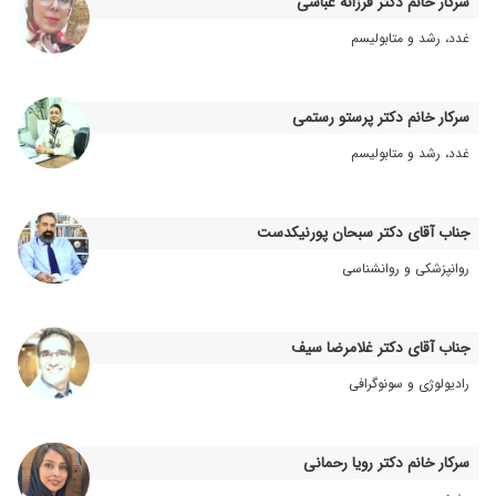
سرکار خانم دکتر فرزانه عباسی
۱۴۰۱/۰۸/۱۶
مشکل فشارخون بالاداشتم که باتشخیص خوب آقای
غدد، رشد و متابولیسم
دکتروانجام اکومعلوم شدکه قلب کارش اوکی هست
وفقط رو استرسم بایدکنترل داشته باشم ودرضمن
اقای دکترحاذق وبادرایت وخیلی هم خوش اخلاق
سرکار خانم دکتر پرستو رستمی
هستن.
غدد، رشد و متابولیسم
۱۴۰۳/۱۰/۲۲
بسیار پزشک خوب و با حوصله ای بودن
۱۳۹۹/۱۲/۲۷
دکتر عالی هستن و خوش برخورد
۱۴۰۱/۱۱/۳۰
سلام بسیار عالی اینقدر که با هیچ کلمه و جمله
جناب آقای دکتر سبحان پورنیکدست
نمیشه از خوبیهای دکتر نوروزی گفت .
روانپزشکی و روانشناسی
۱۴۰۴/۰۵/۰۸
برای چکاب مادرم رفتم،فوق العاده دکتر کار بلد
وخوبی هستن،برای بیمار وقت میزارن و قشنگ
توضیح میدن
جناب آقای دکتر غلامرضا سیف
۱۳۹۹/۱۱/۰۳
فشارخون داشتم و با یک دوره دارو عالیم
رادیولوژی و سونوگرافی
۱۴۰۰/۰۹/۱۶
درد سینه داشتم که ایشان داروهای من را تنظیم
کردند و گفتند فعلا نیازی به آنژیوگرافی ندارم.با
داروهای ایشان فعلا خوب هستم.
سرکار خانم دکتر رویا رحمانی
۱۴۰۲/۰۳/۰۲
بسیار خوب خوش اخلاق دقیق در کار