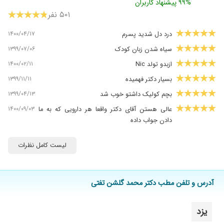
۹۹% پیشنهاد کاربران
۵۰۱ نفر
۱۴۰۰/۰۴/۱۷
درد دل شدید پسرم
۱۳۹۹/۰۷/۰۶
سیاه شدن زبان کودک
۱۴۰۰/۰۲/۱۱
ازبدو تولد Nic
۱۳۹۹/۱۱/۱۱
بسیار دکتر فهمیده
۱۳۹۹/۰۴/۱۳
بچم کولیک داشتو خوب شد
۱۴۰۰/۰۹/۰۳
عالی هستن آقای دکتر واقعا هر دارویی که به ما
دادن جواب داده
۱۴۰۰/۱۰/۲۸
عالییییی
لیست کامل نظرات
۱۴۰۰/۱۰/۰۸
زردی نوزاد که خیلی طول کشیده بود و خداروشکر با
تجویز آقای دکتر خوب شد
۱۳۹۹/۰۵/۲۳
واااقعا پزشک مجربی هستند فقط انتظار طولانی
آدرس و تلفن مطب دکتر محمد گلشن تفتی
برای ورود به اتاق دکتر باید کشید
۱۴۰۰/۱۰/۱۱
عفونت ریه بهبودی
یزد
۱۳۹۷/۱۱/۲۴
بچه های من نارس بودن زیرنظردکترگلشن بودن