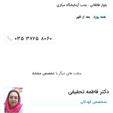
تاالان که 11ماهشونه.دکترخوبیه فقط تومطبشون که
بلوار طالقانی - جنب آزمایشگاه مرکزی
میری خیلی علافی داره تانوبتمون بشه
۱۴۰۱/۰۱/۱۳
بهترین دکتر
همه روزه
بعد از ظهر
۱۴۰۰/۰۷/۱۸
عالی عالی
۱۳۹۹/۱۱/۲۵
زردی کودک
۰۳۵ ۳۷۲۵ ۸۰۶۰
۱۴۰۰/۰۱/۲۷
عالی هستند نسبت به دکتر های دیگه
۱۴۰۰/۱۰/۲۶
کولیک نوزاد
۱۳۹۹/۰۲/۰۵
دکتر فرزند
۱۴۰۰/۰۴/۲۶
عالی عالی
۱۴۰۰/۰۸/۰۳
دکتر عالی هستن
مطب های دیگر با
تخصص مشابه
۱۴۰۰/۰۳/۰۶
تشخیص عالی
۱۴۰۰/۰۸/۱۳
مشکل گوارش
دکتر فاطمه تحقیقی
۱۴۰۰/۰۴/۲۲
راضی بودم فرزند اولمو آوردم حالا میخام دومی رو
هم بیارم من شهرستانم
متخصص کودکان
۱۴۰۱/۰۱/۱۵
بهترینن
۱۴۰۰/۰۵/۰۲
بی اشتهایی فرزندم ک بی نهایت تاثیر داشت