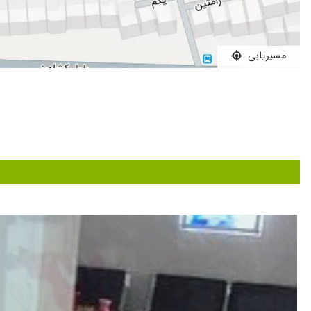
خیلی دکتر حاذقی هستند پسرم بیرون روی شدید داشت به دکتر های
بسیار عالی
عدم رضایت
مسیریابی
خیلی دکتر خوبی هستن
دکتری حاذق ، بسیارخوش اخلاق ،باتجربه وباحوصله هستند بیماری 
بسیار عالی
بینهایت دکتر باکمالات و دقیقی هستند.
بهترین دکتر واقعا کارشون حرف نداره
خوب بود همه چیز
عالی و همچنان پسرم تحت نظر هستن
عدم رضایت
عالی بود
عالی بود
پزشک بسیار حاذقی هستن.
بچم بلع نداشت پگ گذاری کردن الان میخام براش پگ رودربیاره وا