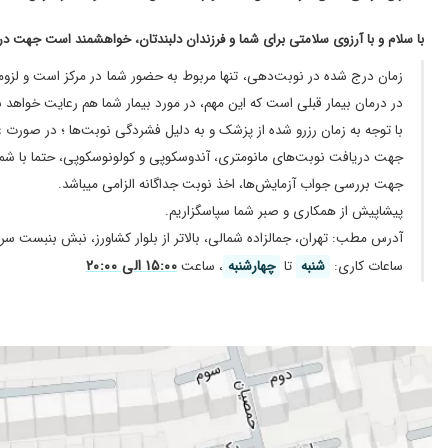
مشکل گوارش دکتر خوبی هستن
با سلام و با آرزوی سلامتی برای شما و فرزندان دلبندتان، خواهشمند است جهت دری
تب دوره ای تحت درمان
فعلا در حال انجام امور پزشکی هستیم
زمان درج شده در نوبت‌دهی، تنها مربوط به حضور شما در مرکز است و لزو
دخترم ۵ سالش بود ناراحتی گوارشی داشت
در درمان بیمار قبلی است که این مهم، در مورد بیمار شما هم رعایت خواهد 
با توجه به زمان رزرو شده از پزشک و به دلیل فشردگی نوبت‌ها ؛ در صورت عدم مراجعه به موقع و یا تاخی
عالی بی نظیر من پنج سال بچم فقط اینجا میارم با یک نسخه حالش
جهت دریافت نوبت‌های مانومتری، آندوسکوپی و کولونوسکوپی، حتما با شمار
معده درد
جهت بررسی جواب آزمایش‌ها، اخذ نوبت جداگانه الزامی میباشد.
فعلا تحت درمان هست پسرم هنوز خوب نشد ولیخیلی بهتره دکت
پیشاپیش از همکاری و صبر شما سپاسگزاریم.
عالی بود
آدرس مطب: تهران، جمالزاده شمالی، بالاتر از بلوار کشاورز، نبش بنبست سرو، طبقه ۲
چچگگگ99بسیار حازق و ع9ا9ل9ی
۱۵:۰۰ الی ۲۰:۰۰
ساعات کاری:
شنبه
تا
چهارشنبه
، ساعت
یک نوبت دخترم ویزیت شده و تحت درمان هست دکتر گفتن درمانش ح
پسرم مشکل یبوست شدید داشت . آقای دکتر عالی هستن ، تحت 
خوب بود
پسرم مشکل گوارشی داشتن چند مرتبه مراجعه داشتیم و عالی بو
فعلا در حال طی مراحل درمان هستیم.
پزشک حاذق