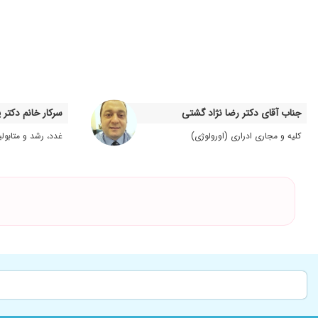
همه چیز خوب بود
یبوست دختر 5 ساله ام فعلا تحت درمان هست
دکتر بسیار خوب و با تجربه ای است
عالی معده درد و رفلامس و زخم معده داشتم به طور کامل برطرف شد
پسر بنده تحت درمان است فعلا نتیجه ای حاصل نشده طی سه هفته
جناب آقای دکتر رضا نژاد گشتی
سرکار خانم دکتر
تشخیص عالی. نمره ۲۰
کلیه و مجاری ادراری (اورولوژی)
غدد، رشد و متابول
کمبود وزن
دخترم مشکل یبوست شدید داشت و خداروشکر با دوره درمانی و تجوی
خیلی خوبن
داروی ساده ی دکتر برای دخترم فوق العاده کوثر بود
بسیار عالی هستن
پزشک حاذق وبا تجربه ای هستن،وقت میزارن و از همه جوانب بیمار
زخم رکتوم،تشخیص درست و درمان عالی
خوب بود
پیوویو