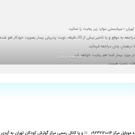
تشخیص درستی داشتن وتحت درمان هست.رفتار و آرامش دکتر عالی بود باخبر به سوالا
ران ؛ میبایستی موارد زیر رعایت را نمائید:
ودکار لغو شده و مبلغ بیعانه به هیچ عنوان عودت داده نمی شود.
در مورد بیمار شما هم رعایت خواهد شد.
مشاهده بیشتر ...
 گرفتن نوبت هست.
ضی یودم
 روند درمان هنوز ادامه داره تا روند درمان تکمیل نشه نظر قطعی نمیدم بنظر پزشک 
 موبایل مرکز
۰۹۲۳۲۱۲۰۰۱۴
و یا کانال رسمی مرکز گوارش کودکان تهران به آیدی @govareshkoudakantehran در پیام رسان بله نوبت ویزیت بگیر