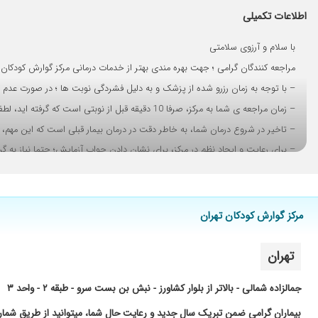
من یک بار مراجعه کردم برای یبوست دخترم و نتیجه گرفتم.
اطلاعات تکمیلی
پسر سه ماه و نیمه ام یکبار توسط آقای دکتری سفید ویزیت شدت 
با سلام و آرزوی سلامتی
یبوست، تحت درمان
مراجعه کنندگان گرامی ؛ جهت بهره مندی بهتر از خدمات درمانی مرکز گوارش کودکان ته
عدم رضایت
– با توجه به زمان رزرو شده از پزشک و به دلیل فشردگی نوبت ها ؛ در صورت عدم مراجعه به موقع و یا تاخیر بیش از 30 دقیقه، نوبت پذیرش بیمار بصورت خ
پسرم مشکل روده و معده شد تحت درمان ایشون خوب شدن
– زمان مراجعه ی شما به مرکز، صرفا 10 دقیقه قبل از نوبتی است که گرفته اید، لطفا درهمان زمان مراجعه فرمائید.
بادقت بررسی میکنند.
– تاخیر در شروع درمان شما، به خاطر دقت در درمان بیمار قبلی است که این مهم، 
بی نظیر تشخیص عالی
– برای رعایت و ایجاد نظم در مرکز، برای نشان دادن جواب آزمایش؛ حتما نیاز به
عالی بود
پیشاپیش از همکاری و شکیبایی شما سپاسگزاریم.
سلام وقتتون بخیر من ورم معده داشتم و تحت درمانم و تا اینجا را
پسرم مشکل یبوست دارند یک جلسه وبزیت کردند نسبتا بهتر شده اما
مرکز گوارش کودکان تهران
پسرم 7سالشه یوبوست داره
خیلی دکتر خوبیه
تهران
وزن گرفتن پسرم،جواب داد خداروشکر
عدم رضایت
جمالزاده شمالی - بالاتر از بلوار کشاورز - نبش بن بست سرو - طبقه ۲ - واحد ۳
خیلی خوب
بیماران گرامی ضمن تبریک سال جدید و رعایت حال شما، میتوانید از طریق شماره