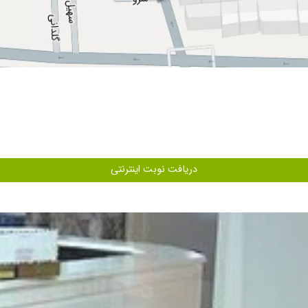
 متعدد مراجعه کردیم و تا حد دستور بستری دادند ولی دکتر یوسفی با یک نسخه مشکل
دختر من واز:رنگ پوست وفرم صورت ایشان بیماری راتشخیص دادند ودرکمال آرام واخلا
دریافت نوبت اینترنتی
قعا دستش شفاست الان دیگه بچم میخوره ازدهن ماشالا