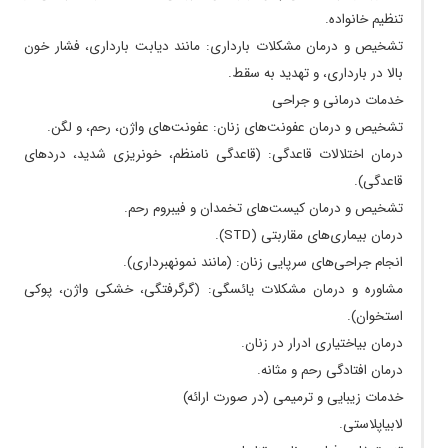
۱۴۰۴/۰۵/۰۱
یکی از آشنایان، خانم دکتر حسینی را به من معرفی
تنظیم خانواده.
کرد. ایشان واقعا یکی از بهترین متخصصان زنان
تشخیص و درمان مشکلات بارداری: مانند دیابت بارداری، فشار خون
هستند که تا به حال دیدم. با دقت معاینه کردند، به
شرح حالم کامل گوش دادند و با حوصله به همه
بالا در بارداری، و تهدید به سقط.
سوالام پاسخ دادند. صبر و حوصله، مهارت و دقت، و
خدمات درمانی و جراحی
مهمتر از همه احترامی که برای بیمارانشان قائل
تشخیص و درمان عفونت‌های زنان: عفونت‌های واژن، رحم، و لگن.
هستند، واقعا قابل تقدیر است. در عمل جراحی نیز
درمان اختلالات قاعدگی: (قاعدگی نامنظم، خونریزی شدید، درد‌های
بسیار ماهر و خوشدست هستند. خودم، خواهرم،
همسر برادرم و حتی یکی از دوستانم تحت درمان یا
قاعدگی).
عمل جراحی ایشان قرار گرفتیم و نتایج رضایتبخش
تشخیص و درمان کیست‌های تخمدان و فیبروم رحم.
بود.
درمان بیماری‌های مقاربتی (STD).
۱۴۰۵/۰۱/۱۸
با حوصله مهربان و دقیق
انجام جراحی‌های سرپایی زنان: (مانند نمونهبرداری).
۱۴۰۵/۰۳/۰۳
سلام ببخشید ی سوال داشتم من قرص نورم
مشاوره و درمان مشکلات یائسگی: (گرگرفتگی، خشکی واژن، پوکی
اسکین استفاده کردم بعد از چند وقت باید اقدام به
استخوان).
بارداری کرد
درمان بیاختیاری ادرار در زنان.
۱۴۰۵/۰۵/۰۸
دارو دادن ولی هنوز خوب نشدم دوباره میخوام
درمان افتادگی رحم و مثانه.
مراجعه کنم ببینم مشکل رو حل میکنند یا خیر
خدمات زیبایی و ترمیمی (در صورت ارائه)
۱۴۰۴/۰۶/۱۰
دکتر خوبی هستند. برای بیمار وقت میزارن.
لابیاپلاستی.
۱۴۰۴/۰۳/۲۴
من مشکل فیبروم داشتم و قاعدگی نامنظم ، تحت