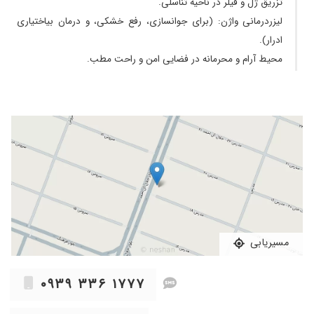
تزریق ژل و فیلر در ناحیه تناسلی.
ویزیت ایشون هستم و خیلی راضی هستم، بسیار
لیزردرمانی واژن: (برای جوانسازی، رفع خشکی، و درمان بیاختیاری
خوش اخلاق و خوش برخورد هستن ، و با حوصله
ادرار).
۱۴۰۵/۰۴/۱۵
پزشک بسیار بااخلاق، متعهد و کاربلدی هستند.
محیط آرام و محرمانه در فضایی امن و راحت مطب.
خیلی باحوصله به صحبت بیماران گوش می دهند
و با خوشرویی به ذکر علل و عوامل و راه درمان می
پردازند.
۱۴۰۴/۰۶/۱۶
برا بیمار وقت میذاره
۱۴۰۴/۰۵/۲۴
من برای انجام مراقبت های بارداری ب ایشون
مراجعه کردم ، بسیار دقیق ، با حوصله و خوش
برخورد هستند بسیار راضی بودم
۱۴۰۴/۱۲/۰۱
بسیار با حوصله طبابتشونو انجام دادن
۱۴۰۵/۰۵/۱۵
با سلام خانم دکتر بسیار مهربون و با حوصله و من
خیلی زود درمان شدم
۱۴۰۴/۰۳/۱۷
مسیریابی
من در بارداری تحت نظرشون بودم و زایمان خیلی
خوبی رو تجربه کردم.
۱۴۰۴/۰۷/۰۸
دکتر خیلی
۰۹۳۹ ۳۳۶ ۱۷۷۷
۱۴۰۴/۰۹/۲۸
عالی هستن سزارین کردم خیلی عالی بودن