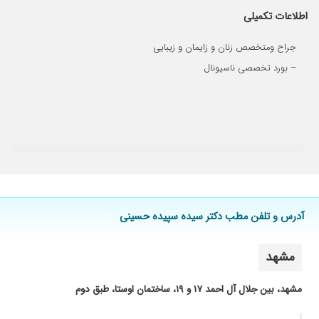
اطلاعات تکمیلی
۱۴۰۴/۰۹/۲۱
تحت درمان هستم بسیار صبور و با دقت بالا معاینه
می کنند
جراح ومتخصص زنان و زایمان و زیبایی
۱۴۰۴/۰۵/۲۴
برای مراقبتهای بارداری و کنترل دیابت بارداری
– بورد تخصصی ناسیونال
تحت نظر ایشان بودم که با دلسوزی، پیگیری دقیق
و راهنماییهای آرامشبخششان توانستم این دوران را
به خوبی و به سلامت پشت سر بگذارم
۱۴۰۵/۰۳/۲۵
ایشان با حوصله و ارامش به حرفام گوش دادن
...دقت در معاینه و ازمایشاتم داشتن ...من به علت
تنبلی تخمدان مراجعه کردم و اکنون سیکلهای
منظمی دارم. خدانگهدارشون باشه
۱۴۰۴/۱۱/۱۱
عدم رضایت
آدرس و تلفن مطب دکتر سیده سپیده حسینی
۱۴۰۴/۰۹/۱۷
جهت عمل زیبایی مراجعه کردم.راضی بودم
۱۴۰۴/۰۸/۲۹
از اولین چکاب تا تولد فرزندم خانم دکتر دقیق حرفه
ای و قابل اعتماد بودن و به تمام پرسشام با حوصله
مشهد
جواب دادن.
مشهد، بین جلال آل احمد ۱۷ و ۱۹، ساختمان اوستا، طبق دوم
۱۴۰۴/۰۳/۲۲
جهت انجام سزارین مراجعه کردم بسیار راضی
هستم. خدا حفظشون کنه