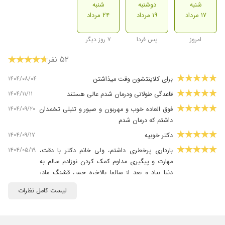
شنبه
دوشنبه
شنبه
۱۷ مرداد
۱۹ مرداد
۲۴ مرداد
امروز
پس فردا
۷ روز دیگر
۵۲ نفر
۱۴۰۴/۰۸/۰۴
برای کلاینتشون وقت میذاشتن
۱۴۰۴/۱۱/۱۱
قاعدگی طولانی ودرمان شدم عالی هستند
۱۴۰۴/۰۹/۲۰
فوق العاده خوب و مهربون و صبور و تنبلی تخمدان
داشتم که درمان شدم
۱۴۰۴/۰۹/۱۷
دکتر خوبیه
۱۴۰۴/۰۵/۱۹
بارداری پرخطری داشتم، ولی خانم دکتر با دقت،
مهارت و پیگیری مداوم کمک کردن نوزادم سالم به
دنیا بیاد و بعد از سالها بالاخره حس قشنگ مادر
شدن رو تجربه کنم. از ایشان ممنونم
لیست کامل نظرات
۱۴۰۴/۱۲/۰۴
دکتر بسیار عالی وصبوری هستن .من برای عفونت
پیش ایشون رفتم وبسیار راضی بودم
۱۴۰۴/۰۷/۱۲
جهت کار زیبایی زنان مراجعه کردم خیلی راضی بودم