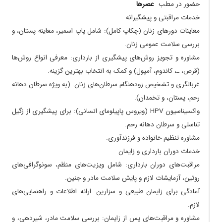
حضور در مطب
عصر‌ها
۱۴۰۴/۰۵/۲۵
سلام خانم دکتر گلم من پسرم آریا را چند سال قبل
نزد شما به دنیا آوردم . داشتم دنبال یک متخصص
خدمات مراقبتی و پیشگیرانه
زنان خوب می گشتم که اسم شما را دیدم و خیلی
معاینات دور‌های زنان (چکاپ کامل): شامل پاپ اسمیر، معاینه پستان، و
خوشحال شدم . وجود دکتر خوب و با وجدانی مثل
بررسی سلامت عمومی زنان.
شما توی یک شهرستان کوچک واقعا نعمت بود .
مشاوره و تجویز روش‌های پیشگیری از بارداری: معرفی انواع روش‌ها
حیف که دیگه اینجا نیستید .
(قرص، ـ، کاندوم، آمپول) و کمک به انتخاب بهترین گزینه.
۱۴۰۴/۰۷/۳۰
پریود های طولانی که خداروشکر مشکلم رفع شد
غربالگری و تشخیص زودهنگام سرطان‌های زنان: (به ویژه سرطان دهانه
۱۴۰۵/۰۵/۱۲
بسیار مهربان و دقیق و پیگیر
رحم، پستان، و تخمدان).
۱۴۰۴/۰۶/۱۱
بسیار باحوصله مهربان و خوش برخورد.فعلا تحت
واکسیناسیون HPV (ویروس پاپیلومای انسانی): برای پیشگیری از زگیل
درمان هستم
تناسلی و سرطان دهانه رحم.
۱۴۰۴/۰۶/۲۷
در حد یک باری که مراجعه کردم خیلی دقیق گوش
مشاوره تنظیم خانواده و فرزندآوری.
کردن،دقیق راهنمایی کردن و بسیار به جزییات توجه
خدمات دوران بارداری و زایمان
دارند و واقعا طبیب هستند.
مراقبت‌های دوران بارداری: شامل ویزیت‌های منظم، سونوگرافی‌های
۱۴۰۵/۰۳/۳۰
فوق العاده هستند ایشون هم تو کار و اخلاق هم که
روتین، آزمایشات لازم و پایش سلامت مادر و جنین.
اصن نگم یک تیکه ماه ️ خدا وند حفظشون کنه
آمادگی برای زایمان طبیعی و سزارین: ارائه اطلاعات و راهنمایی‌های
۱۴۰۴/۰۳/۲۵
ایشان بسیار مهربان و بردبار هستند
لازم.
۱۴۰۴/۰۸/۰۹
بسیار دکتر صبور و
مشاوره و مراقبت‌های پس از زایمان: بررسی سلامت مادر، شیردهی، و