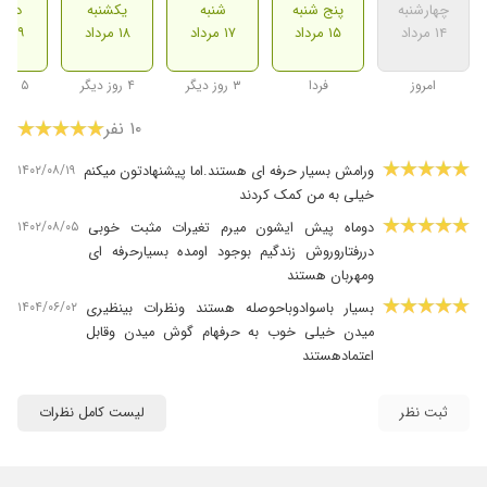
چهارشنبه
پنج شنبه
شنبه
یکشنبه
دوشن
۱۴ مرداد
۱۵ مرداد
۱۷ مرداد
۱۸ مرداد
۱۹ مرداد
امروز
فردا
۳ روز دیگر
۴ روز دیگر
۵ روز دیگر
۱۰ نفر
۱۴۰۲/۰۸/۱۹
ورامش بسیار حرفه ای هستند.اما پیشنهادتون میکنم
خیلی به من کمک کردند
۱۴۰۲/۰۸/۰۵
دوماه پیش ایشون میرم تغیرات مثبت خوبی
دررفتاروروش زندگیم بوجود اومده بسیارحرفه ای
ومهربان هستند
۱۴۰۴/۰۶/۰۲
بسیار باسوادوباحوصله هستند ونظرات بینظیری
میدن خیلی خوب به حرفهام گوش میدن وقابل
اعتمادهستند
۱۴۰۵/۰۳/۱۰
ازوقتی پیش ورامش میرم مشکلاتم باهمسرم خیلی
کم شده ودرواقع حل مسئله رو ازایشون یادگرفتیم
ثبت نظر
لیست کامل نظرات
حتما توصیشون میکنم عالی هستند
۱۴۰۴/۰۴/۲۲
بسیار عالی م