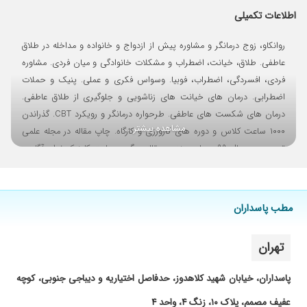
۱۴۰۲/۱۱/۰۵
بسیار حرفه ای
اطلاعات تکمیلی
۱۴۰۲/۰۸/۰۵
بسیار حرفه ای وباسوادهستند
روانکاو، زوج درمانگر و مشاوره پیش از ازدواج و خانواده و مداخله در طلاق
عاطفی. طلاق، خیانت، اضطراب و مشکلات خانوادگی و میان فردی. مشاوره
فردی، افسردگی، اضطراب، فوبیا. وسواس فکری و عملی. پنیک و حملات
اضطرابی. درمان های خیانت های زناشویی و جلوگیری از طلاق عاطفی.
درمان های شکست های عاطفی. طرحواره درمانگر و رویکرد CBT. گذراندن
مشاهده بیشتر ...
۱۰۰۰ ساعت کلاس و دوره های کارورزی و کارگاه. چاپ مقاله در مجله علمی
ترویجی در سال ۹۹ و چاپ چندین مقاله دیگر در سایت کلینیک ندای آگاهی
تا آرامش. هزینه هر یک ساعت مشاوره حضوری ۱۳۰۰۰۰۰ تومان. مشاوره
آنلاین و تلفنی ۱۰۰۰۰۰۰ تومان. nobat.ir/24534
مطب پاسداران
تهران
پاسداران، خیابان شهید کلاهدوز، حدفاصل اختیاریه و دیباجی جنوبی، کوچه
عفیف مصمم، پلاک ۱۰، زنگ ۴، واحد ۴