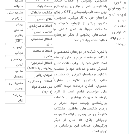
افسردگی، وسواس و حملات پنیک،
مشاوره
روانکاوی،
راهکارهای علمی و مبتنی بر رویکردهای
حملات پنیک
خانواده
مشاوره فردی،
نوین مانند طرحواره‌درمانی و CBT را برای
مشکلات خانوادگی
مشاوره پیش
زوج‌درمانی و
مراجعان خود به کار می‌گیرد. همچنین،
از ازدواج
طلاق عاطفی
درمان
مشاوره پیش از ازدواج، خانواده و
درمان
اختلالات میان‌فردی
اختلالات
مداخلات مربوط به طلاق عاطفی و
شناختی
اضطرابی و
شکست عاطفی
خیانت‌های زناشویی از دیگر حوزه‌های
رفتاری
عاطفی ارائه
اختلال شخصیتی
فعالیت خانم ورامش است.
(CBT)
می‌دهد.
مرزی
طرحواره
اختلالات سلامت
با تجربه شرکت در دوره‌های تخصصی و
درمانی
جنسی
کارگاه‌های متعدد، مریم ورامش توانسته
نوبت‌دهی
است دانش خود را با چاپ مقالات علمی
اختلال کم‌توجهی-
آنلاین
بیش‌فعالی (ADHD)
گسترش دهد و خدمات خود را متناسب
مشاوره
با نیازهای مراجعان تهرانی ارائه دهد. در
ترومای روانی
تحصیلی
مطب پاسداران، علاوه بر مشاوره
اختلالات وابستگی و
سکس‌تراپی
حضوری، امکان دریافت نوبت آنلاین
سوء مصرف مواد
زوجین
برای مراجعان فراهم است تا افراد
(اعتیاد)
بیوفیدبک
بتوانند با سهولت بیشتری از خدمات
تراپی
روان‌شناسی بهره‌مند شوند. تمرکز بر
درمان شکست‌های عاطفی، مشکلات
خانوادگی و میان‌فردی، و ارائه مشاوره به
نوجوانان بالای ۱۵ سال از دیگر
ویژگی‌های خدمات این روانشناس در
تهران است.