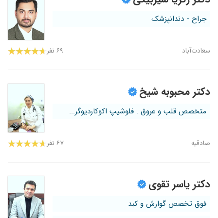
جراح - دندانپزشک
سعادت‌آباد
۶۹ نفر
دکتر محبوبه شیخ
متخصص قلب و عروق . فلوشیپ اکوکاردیوگر...
صادقیه
۶۷ نفر
دکتر یاسر تقوی
فوق تخصص گوارش و کبد