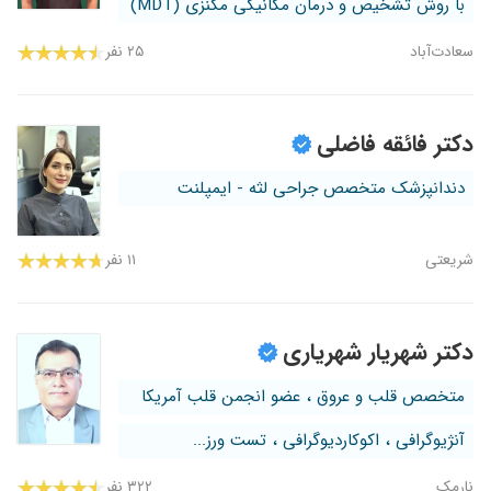
با روش تشخیص و درمان مکانیکی مکنزی (MDT)
سعادت‌آباد
۲۵ نفر
دکتر فائقه فاضلی
دندانپزشک متخصص جراحی لثه - ایمپلنت
شریعتی
۱۱ نفر
دکتر شهریار شهریاری
متخصص قلب و عروق ، عضو انجمن قلب آمریکا
آنژیوگرافی ، اکوکاردیوگرافی ، تست ورز...
نارمک
۳۲۲ نفر