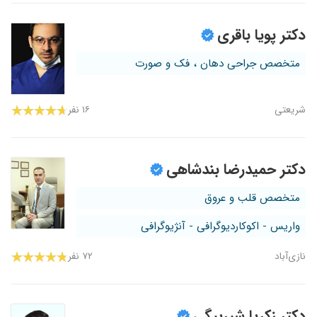
دکتر پویا باقری
متخصص جراحی دهان ، فک و صورت
شریعتی
۱۶ نفر
دکتر حمیدرضا بندشاهی
متخصص قلب و عروق
واریس - اکوکاردیوگرافی - آنژیوگرافی
نازی‌آباد
۷۲ نفر
دکتر زکریا شیربیگی