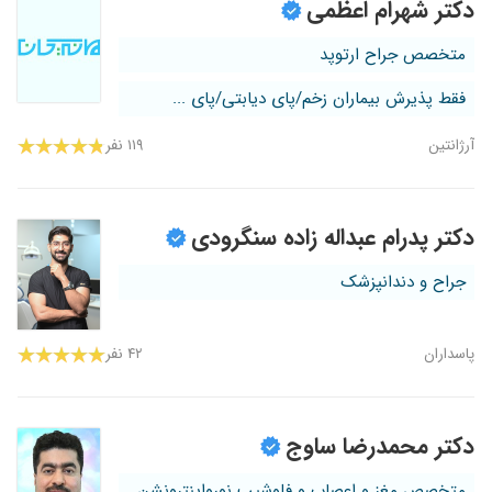
دکتر شهرام اعظمی
متخصص جراح ارتوپد
فقط پذیرش بیماران زخم/پای دیابتی/پای ...
آرژانتین
۱۱۹ نفر
دکتر پدرام عبداله زاده سنگرودی
جراح و دندانپزشک
پاسداران
۴۲ نفر
دکتر محمدرضا ساوج
متخصص مغز و اعصاب و فلوشیپ نورواینترونشن