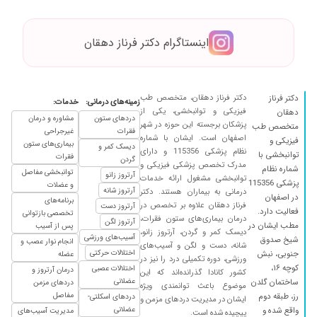
معطلی خیلی زیاد برای رسیدن نوبت بود
۱۳۹۹/۰۴/۲۹
عالی و با تجربه
اینستاگرام دکتر فرناز دهقان
۱۴۰۱/۱۱/۱۷
دیسک کمر داشتم و با دارودرمانی خیلی بهتر شدم
۱۴۰۵/۰۴/۱۶
مهربان و دقیق
۱۴۰۴/۰۹/۱۲
پوکی استخوان داشتم و بسیار از خانم دکتر راضیم
دکتر فرناز دهقان، متخصص طب
دکتر فرناز
زمینه‌های درمانی:
خدمات:
فیزیکی و توانبخشی، یکی از
دهقان
۱۴۰۰/۰۶/۱۴
بسیار با اخلاق و باحوصله
دردهای ستون
مشاوره و درمان
پزشکان برجسته این حوزه در شهر
متخصص طب
فقرات
غیرجراحی
۱۴۰۱/۱۱/۲۶
متخصص واقعی و بسیار توانمند در رشتهی خودش
اصفهان است. ایشان با شماره
فیزیکی و
بیماری‌های ستون
دیسک کمر و
خوشاخلاق و مشتری مدار
نظام پزشکی 115356 و دارای
توانبخشی با
فقرات
گردن
مدرک تخصص پزشکی فیزیکی و
شماره نظام
۱۴۰۰/۱۰/۲۱
عالی بودن
توانبخشی مفاصل
آرتروز زانو
توانبخشی مشغول ارائه خدمات
پزشکی 115356
و عضلات
آرتروز شانه
درمانی به بیماران هستند. دکتر
۱۴۰۲/۰۸/۱۶
مشکل کمر تشخیص و درمان عالی
در اصفهان
برنامه‌های
فرناز دهقان علاوه بر تخصص در
آرتروز دست
فعالیت دارد.
تخصصی بازتوانی
۱۴۰۵/۰۱/۲۴
بسیار با شخصیت و صبور هستند و با دقت بررسی
درمان بیماری‌های ستون فقرات،
آرتروز لگن
مطب ایشان در
پس از آسیب
میکنند
دیسک کمر و گردن، آرتروز زانو،
آسیب‌های ورزشی
شیخ صدوق
انجام نوار عصب و
شانه، دست و لگن و آسیب‌های
۱۳۹۹/۱۱/۱۶
پا درد. بهبودی حاصل شد
اختلالات حرکتی
جنوبی، نبش
عضله
ورزشی، دوره تکمیلی درد را نیز در
کوچه ۱۶،
اختلالات عصبی
درمان آرتروز و
۱۴۰۴/۰۷/۲۸
کشور کانادا گذرانده‌اند که این
بسیارعالی در تشخیص و درمان
عضلانی
ساختمان گلدن
دردهای مزمن
موضوع باعث توانمندی ویژه
۱۴۰۲/۰۱/۱۷
درد کمر. ، گفتند ام ار ای بگیرم
مفاصل
رز، طبقه دوم
دردهای اسکلتی-
ایشان در مدیریت دردهای مزمن و
عضلانی
واقع شده و
مدیریت آسیب‌های
پیچیده شده است.
۱۴۰۰/۱۲/۰۳
یک جلسه تا حالا رفتم که خیلی راضی بودم و درمان