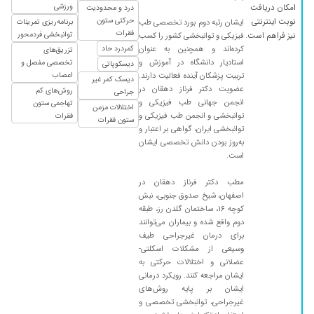
ورزشی
امکان دریافت
درد و محدودیت
ادامه داره
حرکتی ستون
نوبت اینترنتی
ایشان رتبه دوم بورد تخصصی طب
برنامه‌ریزی تمرینات
فقرات
۱۴۰۵/۰۴/۰۳
دکتر بسیار خوب وباتجربه وخوش برخورد من راضی
توانبخشی فردمحور
نیز فراهم است.
فیزیکی و توانبخشی کشور را کسب
کرده‌اند و همچنین به عنوان
کمردرد حاد
هستم
تزریق‌های
استادیار دانشگاه در آموزش و
تخصصی مفصل و
دیسکوپاتی
۱۴۰۵/۰۱/۲۵
عدم رضایت
تربیت پزشکان آینده فعالیت دارند.
اعصاب
دیسک کمر غیر
عضویت دکتر فرناز دهقان در
روش‌های کم
۱۴۰۴/۰۵/۲۹
دردکمر
جراحی
انجمن جهانی طب فیزیکی و
تهاجمی ستون
اختلالات مزمن
۱۴۰۰/۰۳/۰۳
راهنمایی گرفتم برای ورزش
توانبخشی و انجمن طب فیزیکی و
فقرات
ستون فقرات
توانبخشی ایران، گواهی بر اعتبار و
۱۴۰۰/۰۷/۳۰
زانو درد شدید دکتر گفته بود باید عمل کنم ژل تزریق
به‌روز بودن دانش تخصصی ایشان
کردم خوبم
است.
۱۴۰۱/۰۳/۲۱
عالی بود
مطب دکتر فرناز دهقان در
۱۴۰۳/۰۷/۲۷
خوب بودن
اصفهان، شیخ صدوق جنوبی، نبش
کوچه ۱۶، ساختمان گلدن رز، طبقه
۱۴۰۴/۰۳/۰۳
مشکل کمر
دوم واقع شده و بیماران می‌توانند
۱۴۰۲/۰۳/۳۱
برخورد دکتر بسیار محترمانه و حرفه ای بود.
برای درمان غیرجراحی طیف
وسیعی از مشکلات اسکلتی-
۱۴۰۴/۰۲/۰۸
خانم دکتر مااااهند.بهترررینننن
عضلانی و اختلالات حرکتی به
۱۴۰۱/۰۴/۲۰
ایشان مراجعه کنند. رویکرد درمانی
بسیار دکتر خوب . مسیولیت پذیر و با حوصله ای
ایشان بر پایه روش‌های
هستن بسیار از برخوردشون راضی بودم
غیرجراحی، توانبخشی تخصصی و
۱۴۰۳/۰۷/۲۱
گردن درد