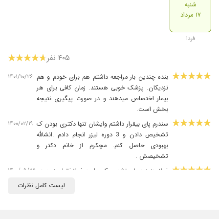
شنبه
۱۷ مرداد
فردا
۴۰۵ نفر
۱۴۰۱/۱۰/۲۶
بنده چندین بار مراجعه داشتم هم برای خودم و هم
نزدیکان. پزشک خوبی هستند. زمان کافی برای هر
بیمار اختصاص میدهند و در صورت پیگیری نتیجه
بخش است.
۱۴۰۰/۰۲/۱۹
سندرم پای بیقرار داشتم وایشان تنها دکتری بودن ک
تشخیص دادن و 3 دوره لیزر انجام دادم .انشالله
بهبودی حاصل کنم. مچکرم از خانم دکتر و
تشخیصش .
۱۴۰۰/۰۵/۲۵
فعلا هنوز درمان نشدم یک جلسه فعلا فقط منو دید
ام ار ای گرفتم قراربازبرم ببینم چجورمیشه
لیست کامل نظرات
۱۴۰۳/۰۵/۲۰
بسیار عالی وباعلم
۱۴۰۱/۰۳/۰۸
خدا روشکر مادرم بهتر شدن