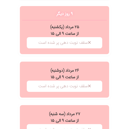
۱۴۰۲/۰۵/۱۸
عالی وبااخلاق
۹ روز دیگر
۱۴۰۴/۱۲/۰۲
سلام من اولین بار بود ویزیت شدم پیش آقای دکتر
مالکی خیلی راضی بودم با صبر و حوصله به حرف
۲۵ مرداد (یکشنبه)
بیمار گوش میده توضیح کامل میدن ووقت میزارن
از ساعت ۹ الی ۱۵
واین کار بسیار عالی هست چون یک بیمار هم
هزینه میکنه وسختی ها و درد را تحمل میکنه دلش
سقف نوبت دهی پر شده است
میخواد یه دکتر خوب به حرفش گوش بده تا
سلامتی ش را بدست بیاره» سپاس فراوان از آقای
دکتر فرشید مالکی
۱۴۰۴/۰۵/۲۱
با حوصله خوش اخلاق
۲۶ مرداد (دوشنبه)
۱۴۰۴/۰۸/۰۶
مشورت برای عمل کف پا. بسیار با حوصله و با اخلاق
از ساعت ۹ الی ۱۵
و با دانش هستند.
سقف نوبت دهی پر شده است
۱۳۹۸/۰۴/۲۶
انسانیت اصل اول آمیزه ای از تخصص و اخلاق فوق
العاده ایشون
۱۴۰۴/۰۳/۲۵
عالی. مهربون صبور کاردان
۲۷ مرداد (سه شنبه)
۱۴۰۴/۰۸/۱۱
بهترین دکتری که تا حالا رفتم
از ساعت ۹ الی ۱۵
۱۴۰۲/۰۳/۰۸
هنوز حاصل نشده