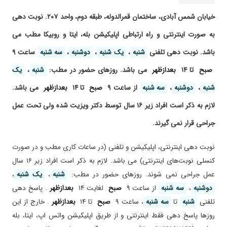
۱۴۰۱/۰۸/۲۱
مشکل مچ پا
خیابان شمس آبادی، ساختمان قمرالدوله، طبقه دوم، واحد ۲۰۷. نوبت دهی
۱۴۰۰/۰۸/۱۲
عالیییییی هستند
به صورت اینترنتی و راه ارتباطی اپلیکیشن بله، ایتا و روبیکا مطب می
۱۴۰۵/۰۴/۰۳
دکتر بسیار مهربان وحاذقی هستند وبا دقت به
صحبت های بیمار گوش میدهند
باشد. نوبت دهی تلفنی
شنبه
،
یک شنبه
،
دوشنبه
،
سه شنبه
ساعت ۹
۱۴۰۴/۰۸/۲۰
خوب بود
صبح
تا ۱۴
بعدازظهر
می باشد. روزهای حضور در مطب:
شنبه
،
یک
۱۴۰۵/۰۲/۰۸
سلام من براویزیت رفتم خدمتشون اخلاق دکتر که
شنبه
،
دوشنبه
،
سه شنبه
از ساعت ۹
صبح
تا ۱۴
بعدازظهر
می باشد.
واقعا عالی ونمونه خیلی عالی توضیح میدادند
منشی هم واقعاخوش برخورد.یه اکیپ نمونه بودند
لازم به ذکر است افراد زیر ۱۶ سال توسط دکتر ویزیت شده ولی تحت عمل
۱۴۰۵/۰۴/۲۵
بسیار دکتر خوش اخلاق و باسوادی هستند و خیلی
جراحی قرار نمی گیرند.
وقت برای ویزیت مریص صرف میکنند.ایشان سه
سال پیش پای پسر من رو جراحی کردند و پیچ و
نوبت دهی اینترنتی، اپلیکیشن و تلفنی (در ساعات کاری مطب و در صورت
پلاک گذاشتند و همه چیز عالی بود و هیچ مشکلی
در هیچ زمینه ای نداشتیم
کنسلی نوبت‌های اینترنتی) می باشد. لازم به ذکر است افراد زیر ۱۶ سال
۱۴۰۳/۱۲/۰۷
عمل جراحی نمی شوند. روز‌های حضور در مطب:
شنبه
،
یک شنبه
،
عمل موچ پا پسرم
دوشنبه
،
سه شنبه
از ساعت ۹
صبح
لغایت ۱۴
بعدازظهر
. پاسخ دهی
۱۴۰۵/۰۴/۲۲
سلام ، از انجام معاینه دقیق،وقت شناسی و احترام
ایشان متشکرم
تلفنی
شنبه
تا
سه شنبه
، ساعت ۹
صبح
تا ۱۴
بعدازظهر
. خارج از این
روز‌ها پاسخ دهی فقط اینترنتی و از طریق اپلیکیشن واتس اپ، ایتا، بله
۱۴۰۲/۰۸/۲۱
بسیار خوش اخلاق و باشخصیت