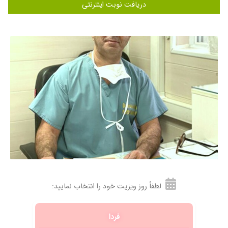
دریافت نوبت اینترنتی
۱۴۰۰/۰۹/۲۸
جراحی انگشت پا
۱۴۰۱/۰۳/۱۲
آقای دکتر فوق العاده اند با اخلاق و باسواد و برای
بیمارهاشون خیلی وقت میذارند انشالا همیشه
سلامت باشند️️
۱۴۰۴/۰۷/۰۹
خوب بود
۱۴۰۰/۱۰/۲۰
خوب بود
۱۴۰۰/۰۶/۱۸
دکتر فوق العاده
۱۴۰۴/۰۱/۱۷
با عرض سلام بنده مشگل پیچیدگی مچ پا داشتم
آقای دکتر مالکی بسیار خوش اخلاق و کار بلد هستند
۱۴۰۴/۰۷/۱۹
خیلی خوب
۱۴۰۴/۰۷/۱۳
خیلی خوب
۱۴۰۵/۰۳/۱۶
زیاد تبلیغ میکردند ولی نتونستند مشکل قوزک پای
من را حل کنند
لطفاً روز ویزیت خود را انتخاب نمایید:
۱۴۰۰/۱۱/۰۵
بسیار عالی
۱۴۰۴/۰۶/۰۹
عمل مچ پا
فردا
۱۴۰۴/۱۱/۰۷
باسلام . کارمند ایشون بسیار صبور و با حوصله بودن