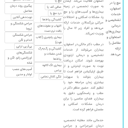
اصفهان فعالیت می‌کند. ایشان
مچ پا
مچ پا در
۱۴۰۱/۰۲/۳۱
بسیار عالی بودند
پیگیری روند درمان
به صورت تخصصی در زمینه
صافی کف پا
اصفهان،
مفاصل
بیماری‌ها و آسیب‌های پا و مچ
درد مچ پا
۱۳۹۹/۰۲/۲۷
پارگی تاندوم انگشت و عمل توسط ایشان
خدمات
پا، مشکلات اسکلتی و اختلالات
نوبت‌دهی آنلاین
کشیدگی رباط‌ها
تشخیصی و
۱۴۰۴/۰۵/۱۹
عالی بهترین پزشک پسرم رو عمل مرد عالی شد
حرکتی بزرگسالان خدمات ارائه
جراحی شکستگی و
درمانی
التهاب و عفونت‌های
می‌دهد و افراد زیر ۱۶ سال را
تروما
۱۴۰۴/۰۳/۲۷
دکتر به شدت باحوصله ای هستند
بافت نرم دست
بیماری‌های
ویزیت نمی‌کند.
جراحی شکستگی
استخوان و
بیماری پاچنبری (کلاب
۱۴۰۵/۰۳/۲۰
بسیار با دقت مشکل با بررسی کردند
اندام و لگن
فوت)
مفاصل را
در مطب دکتر مالکی در اصفهان،
پی‌آر‌پی تراپی
۱۴۰۵/۰۳/۲۵
دکتر صبور و با اخلاق که دقیق به صحبتهای بیمار
ارائه
کشیدگی و رگ‌به‌رگ
بیماران می‌توانند از خدمات
شکستگی‌های
شدن عضلات و
می‌دهد.
گوش داده و این اولین شرط شروع درمان برای
تشخیصی و درمانی ارتوپدی
اورژانسی زانو، لگن و
رباط‌ها
بهره‌مند شوند. امکان دریافت
یک بیمار است در تشخیص نوع بیماری و ارائه
شانه
بیماری لگ-کالوه
نوبت به صورت اینترنتی و از
راهکار و درمان مناسب کاملا مسلط هستند
آسیب‌های عصب
پرتس
طریق اپلیکیشن فراهم است تا
اولنار و مدین
۱۴۰۰/۱۱/۲۶
خوب بوده
بیماران بتوانند با سهولت
تنگی کانال نخاعی
بیشتری زمان مراجعه خود را
۱۴۰۳/۰۹/۱۹
خیلی ب
تنظیم کنند. حضور منظم دکتر در
۱۴۰۰/۰۷/۱۷
دکتر با تجربه هستند
مطب و پاسخگویی دقیق به
بیماران، فضای مناسبی را برای
۱۴۰۴/۰۹/۲۲
عالی بود
درمان مشکلات اسکلتی و
مفصلی فراهم کرده است.
۱۴۰۲/۰۹/۰۴
مشکل خارپاشنه
۱۳۹۷/۰۵/۱۵
دکتر فوق العاده با اخلاق، و البته در زمینه تخصص
خدماتی مانند معاینه تخصصی،
خودشون با سواد. من سال 95 یک عمل جراحی
درمان غیرجراحی و جراحی