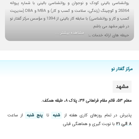
روانشناسی بالینی کودک و نوجوان و روانشناسی بالینی با شماره پروانه
26364 و کوچینگ (زندگی، سلامت و کسب و کار) و MBA و DBA (مدیریت
کسب و کار و روانشناسی) با سابقه کار بالینی از 1394 و مؤسس مرکز گفتار نو
در شهر مشهد می باشم.
مشاهده بیشتر ...
حیطه های ارائه خدمات ـ:
گفتاردرمانی (آسیب شناس گفتار، صوت، بلع، زبان و یادگیری در تمام گروه
های سنی)
بازی درمانی (با رویکردهای دلبستگی محور Theraplay و شناخت رفتاردرمانی
مرکز گفتار نو
CBPT)
روان درمانی فردی (با رویکردهای شناخت رفتاردرمانی CBT و طرحواره
درمانی Schema therapy و شفقت درمانی CFT)
مشهد
خانواده درمانی و زوج درمانی (با رویکردهای سیستمی Systemic و عاطفه
معلم ۵۳، قائم مقام فراهانی ۳۴، پلاک ۸، طبقه همکف.
مدار EFCT)
مرکز گفتار نو:
پذیرش در تمام روز‌های کاری هفته از
شنبه
تا
پنج شنبه
از ساعت
آدرس: مشهد، بلوار معلم، معلم ۵۳، قائم مقام فراهانی ۳۴، پلاک ۸، طبقه
۸ الی ۲۱
با نوبت گیری و هماهنگی قبلی.
همکف.
شماره تماس نوبت گیری: 09059088993