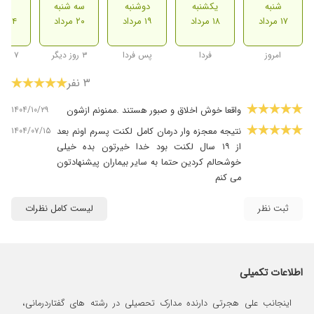
شنبه
یکشنبه
دوشنبه
سه شنبه
شنب
۱۷ مرداد
۱۸ مرداد
۱۹ مرداد
۲۰ مرداد
۲۴ مرداد
امروز
فردا
پس فردا
۳ روز دیگر
۷ روز دیگر
۳ نفر
۱۴۰۴/۱۰/۲۹
واقعا خوش اخلاق و صبور هستند .ممنونم ازشون
۱۴۰۴/۰۷/۱۵
نتیجه معجزه وار درمان کامل لکنت پسرم اونم بعد
از ۱۹ سال لکنت بود خدا خیرتون بده خیلی
خوشحالم کردین حتما به سایر بیماران پیشنهادتون
می کنم
ثبت نظر
لیست کامل نظرات
اطلاعات تکمیلی
اینجانب علی هجرتی دارنده مدارک تحصیلی در رشته های گفتاردرمانی،