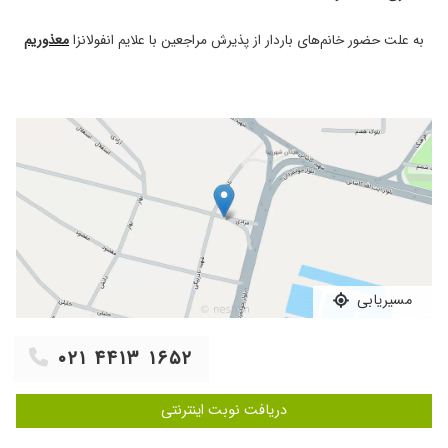
گذاشتن در صورتی که پزشکان دیگه زیر ۱۰ دقیقه
این کارو انجام ندادن
به علت حضور خانم‌های باردار از پذیرش مراجعین با علایم انفولانزا
معذوریم
۱۴۰۴/۰۳/۰۵
خانم دکتر صادقی را از طریق دوستانم پیدا کردم
خیلی مهربون خوش اخلاق با تشخیص عالی
هستند
۱۴۰۴/۰۲/۰۲
عالی بودن اخلاق و راهنمایی شون
۱۴۰۴/۰۲/۲۷
بسیار دکتر حاذق،مهربون،با حوصله هستن و از
روشهای نوین برای درمان استفاده میکنن
۱۴۰۴/۰۳/۰۶
عفونت داشتمو خیلی خوب درمان شدم
۱۴۰۴/۰۲/۰۱
خیلی راضی بودم بی نظیرن دوستشون دارم
۱۴۰۴/۰۱/۳۱
عالی با تجربه .بهترین نتیجه رو گرفتم
مسیریابی
۱۴۰۴/۰۵/۰۴
بهترین دکتر زنان هستن فوق العاده حاذق مهربون
خوش برخورد و تشخیص فوق العاده چندین ساله
که بیمار ایشونم و هر بار از سری قبل راضی ترم️
۰۲۱ ۴۴۱۳ ۱۶۵۲
۱۴۰۴/۰۸/۲۶
بسیار خوش برخورد و با حوصله هستن
دریافت نوبت اینترنتی
۱۴۰۴/۰۵/۰۸
همسرم برای مشکلی عفونت مزمن مراجعه کرد و
بسیار راضی هستیم خداقوت و با تشکر از خانم دکتر