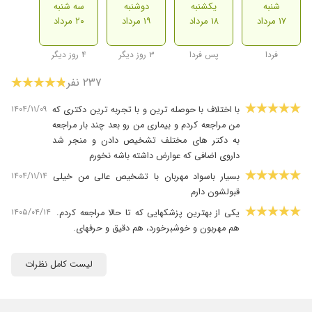
شنبه
یکشنبه
دوشنبه
سه شنبه
۱۷ مرداد
۱۸ مرداد
۱۹ مرداد
۲۰ مرداد
فردا
پس فردا
۳ روز دیگر
۴ روز دیگر
۲۳۷ نفر
۱۴۰۴/۱۱/۰۹
با اختلاف با حوصله ترین و با تجربه ترین دکتری که
من مراجعه کردم و بیماری من رو بعد چند بار مراجعه
به دکتر های مختلف تشخیص دادن و منجر شد
داروی اضافی که عوارض داشته باشه نخورم
۱۴۰۴/۱۱/۱۴
بسیار باسواد مهربان با تشخیص عالی من خیلی
قبولشون دارم
۱۴۰۵/۰۴/۱۴
یکی از بهترین پزشکهایی که تا حالا مراجعه کردم.
هم مهربون و خوشبرخورد، هم دقیق و حرفهای. ️
۱۴۰۴/۱۱/۰۸
بسیار دکتر حاذق و فوق العاده ای هستن خیلی
مهربون و ماهن من زخم دهانه رحم داشتم، فقط با
لیست کامل نظرات
دوجلسه پلاسماتراپی بیشتر روند درمان و طی کردم
۱۴۰۴/۰۶/۰۹
خیلی عالی بود برخورد دکتر عالی