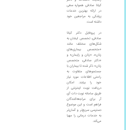
کیانا صادقی همواره سعی
۱۴۰۴/۰۷/۲۶
برای درمان عفونت و زخم مراجعه کردم بسیار راضی
در ارائه بهترین خدمات
بودم
پزشکی به مراجعین خود
داشته است.
۱۴۰۴/۰۴/۳۰
خیلی مهربون و خوش برخورد هستند من خیلی
راضی هستم
در پروفایل دکتر کیانا
۱۴۰۴/۰۹/۱۳
مشکلی که خیلی زودتر از زمانی که فکرشو می کردم
صادقی، تخصص ایشان به
شکل‌های مختلف مانند
خوب شدم و باز هم برای سلامتی خودم مراجعه می
«متخصص بیماری‌های
کنم
زنان»، «زنان و زایمان» و
۱۴۰۴/۱۰/۱۶
عرض ادب و احترام از خانم دکتر صادقی عزیز بی
«دکتر صادقی، متخصص
نهایت ممنونم بابت رابطه حسنه،تشخیص
زنان» ذکر شده تا بیماران با
جستجوهای متفاوت به
عالی،حس همدلی،حس انسانیت، مهربانی و
راحتی اطلاعات مورد نیاز
آرامشی که به بیمار خود میدهند.من بسیار خوشحالم
خود را بیابند. امکان
که با خانم دکتر کیانا صادقی آشنا شدم،امیدوارم
دریافت نوبت اینترنتی از
سلامت و پاینده باشید،دعای خیر همه بیماران بدرقه
طریق سامانه نوبت دات آی
راهتان عزیزم
آر برای مراجعه‌کنندگان
فراهم است و این موضوع
۱۴۰۴/۰۶/۰۸
دکتر با تجربه و خوش برخورد
دسترسی سریع‌تر و آسان‌تر
۱۴۰۵/۰۵/۰۳
خانوم دکتر مثل همیشه عالی هستن
به خدمات درمانی را مهیا
می‌کند.
۱۴۰۴/۰۸/۱۱
یه بار بهشون مراجعه کردم و واقعا نحوه برخوردشون
خوب بود