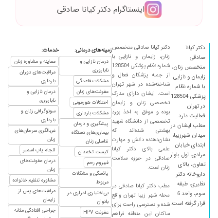
سوالات دقیق و سر تایم ویزیت انجام میشه
اینستاگرام دکتر کیانا صادقی
۱۴۰۴/۰۱/۲۷
دکتر بسیار خوش اخلاق با تشخیص خوبشون به
درمان کمک شدن ، قبلا به پزشک های زیادی برای
معالجه مراجعه کردم اما نتیجه نگرفته بودم ب همه
دکتر کیانا صادقی متخصص
دکتر کیانا
زمینه‌های درمانی:
خدمات:
دوستان پیشنهاد میکنم
زنان، زایمان و نازایی با
صادقی
درمان نازایی و
معاینه و مشاوره زنان
۱۴۰۴/۰۶/۰۷
شماره نظام پزشکی 128504
برای درمان زگیل تناسلی ام خیلی نگران و مضطرب
متخصص زنان،
ناباروری
مراقبت‌های دوران
از جمله پزشکان فعال و
بودم خدا خیرشون بده توی مدت کوتاهی مشکل
زایمان و نازایی
مشکلات قاعدگی
بارداری
شناخته‌شده در شهر تهران
با شماره نظام
من را حل کردن
عفونت‌های زنان
درمان نازایی و
است. ایشان دارای مدرک
پزشکی 128504
ناباروری
۱۴۰۴/۰۱/۲۸
دکتر خیلی خوبی بودن من به شدت راضیم با اینکه
تخصصی زنان و زایمان
اختلالات هورمونی
در تهران
سونوگرافی زنان و
بوده و موفق به اخذ بورد
افغان هستم بسیار برخورد خوبی داشتن
مشکلات بارداری
فعالیت دارد.
بارداری
تخصصی از دانشگاه شهید
پیشگیری و درمان
مطب ایشان در
۱۴۰۵/۰۳/۳۰
عالی.با پرستیژ و با علم و صبورو مخترم
بهشتی شده‌اند که
غربالگری سرطان‌های
بیماری‌های دستگاه
میدان شهرزیبا،
نشان‌دهنده دانش و مهارت
زنان
۱۴۰۴/۰۹/۱۱
تناسلی زنان
بهتر از ایشون واقعا پیدا نمیشه
ابتدای خیابان
علمی بالای دکتر کیانا
انجام پاپ اسمیر
کیست تخمدان
مرادی، اول بلوار
۱۴۰۵/۰۲/۱۵
بسیار خوش برخورد و حاذق و دلسوز
صادقی در حوزه سلامت
درمان عفونت‌های
فیبروم رحم
تعاون، بالای
زنان است.
زنان
۱۴۰۴/۰۷/۱۶
۱ بار پیششون رفتم که ازمایش اینا دادن الان می
یائسگی و مشکلات
داروخانه دکتر
مشاوره تنظیم خانواده
خوام برم نشونشون بدم من راضی بودم بسیار
مربوط
نظیری، طبقه
مطب دکتر کیانا صادقی در
مراقبت‌های پس از
محترم و با سواد
بی‌اختیاری ادراری در
سوم، واحد 6
محله شهر زیبا تهران واقع
زایمان
بانوان
قرار گرفته است.
شده و دسترسی راحت برای
۱۴۰۴/۰۷/۰۲
بسیار دکتر خوشاخلاق و مهربون ودر کارشون بسار
جراحی افتادگی مثانه
عفونت HPV
ساکنان این منطقه فراهم
عالی هستن