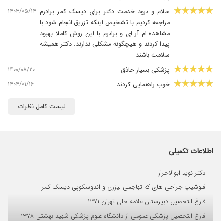
۱۴۰۳/۰۵/۱۴
سلام و درود خدمت دکتر برای دیسک کمر برادرم
مراجعه کردیم با تشخیص اینکه تزریق انجام شود با
مشاهده ام آر ای و برادرم با این روش کاملا بهبود
پیدا کردند و هیچگونه مشکلی ندارند. دکتر همیشه
سلامت باشند
۱۴۰۰/۰۸/۲۰
پزشکی بسیار حاذق
۱۴۰۴/۰۱/۱۶
خوب راهنمایی کردند
۱۴۰۱/۰۵/۰۲
درد زانو
لیست کامل نظرات
۱۳۹۹/۰۹/۲۰
مشکل پادرد وکمر
۱۴۰۴/۰۵/۲۲
بسیار دکت
۱۴۰۴/۰۸/۰۳
سلام مادرم مشکل چسبندگی ستون فقرات را
اطلاعات تکمیلی
داشتن به علت پوکی استخوان تزریق ژل در ستون
فقرات انجام دادن
دکتر نوید ابوالاحرار
۱۴۰۱/۰۹/۱۶
تشخیص خوبی دارن
فلوشیپ جراحی های کم تهاجمی لیزری و اندوسکوپی دیسک کمر
۱۴۰۳/۰۸/۱۹
راضی بودم بسیار خوش اخلاق و با حوصله هستند.
فارغ التحصیل دبیرستان علامه حلی تهران ۱۳۷۱
۱۴۰۳/۰۸/۲۶
درد گردن و درد در تمام قسمتهای بدنم
فارغ التحصیل پزشکی عمومی از دانشگاه علوم پزشکی شهید بهشتی ۱۳۷۸