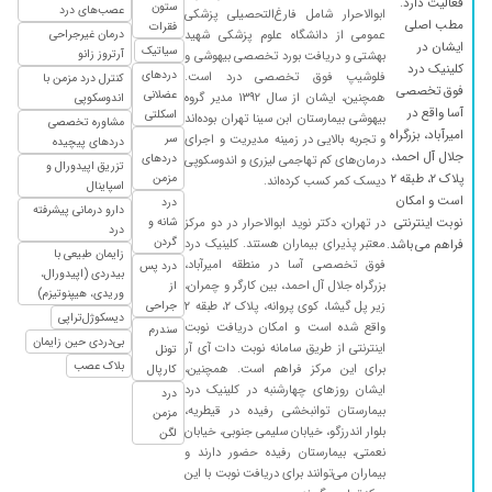
فعالیت دارد.
ستون
عصب‌های درد
ابوالاحرار شامل فارغ‌التحصیلی پزشکی
مطب اصلی
فقرات
عمومی از دانشگاه علوم پزشکی شهید
درمان غیرجراحی
ایشان در
سیاتیک
آرتروز زانو
بهشتی و دریافت بورد تخصصی بیهوشی و
کلینیک درد
دردهای
فلوشیپ فوق تخصصی درد است.
کنترل درد مزمن با
فوق تخصصی
عضلانی
همچنین، ایشان از سال ۱۳۹۲ مدیر گروه
اندوسکوپی
آسا واقع در
اسکلتی
بیهوشی بیمارستان ابن سینا تهران بوده‌اند
مشاوره تخصصی
امیرآباد، بزرگراه
و تجربه بالایی در زمینه مدیریت و اجرای
سر
دردهای پیچیده
جلال آل احمد،
دردهای
درمان‌های کم تهاجمی لیزری و اندوسکوپی
تزریق اپیدورال و
پلاک ۲، طبقه ۲
مزمن
دیسک کمر کسب کرده‌اند.
اسپاینال
است و امکان
درد
دارو درمانی پیشرفته
نوبت اینترنتی
در تهران، دکتر نوید ابوالاحرار در دو مرکز
شانه و
درد
گردن
معتبر پذیرای بیماران هستند. کلینیک درد
فراهم می‌باشد.
زایمان طبیعی با
فوق تخصصی آسا در منطقه امیرآباد،
درد پس
بیدردی (اپیدورال،
بزرگراه جلال آل احمد، بین کارگر و چمران،
از
وریدی، هیپنوتیزم)
زیر پل گیشا، کوی پروانه، پلاک ۲، طبقه ۲
جراحی
دیسکوژل‌تراپی
واقع شده است و امکان دریافت نوبت
سندرم
بی‌دردی حین زایمان
اینترنتی از طریق سامانه نوبت دات آی آر
تونل
بلاک عصب
برای این مرکز فراهم است. همچنین،
کارپال
ایشان روزهای چهارشنبه در کلینیک درد
درد
بیمارستان توانبخشی رفیده در قیطریه،
مزمن
بلوار اندرزگو، خیابان سلیمی جنوبی، خیابان
لگن
نعمتی، بیمارستان رفیده حضور دارند و
بیماران می‌توانند برای دریافت نوبت با این