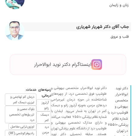
زنان و زایمان
جناب آقای دکتر شهریار شهریاری
قلب و عروق
اینستاگرام دکتر نوید ابوالاحرار
دکتر نوید ابوالاحرار، متخصص بیهوشی و
دکتر نوید
زمینه‌های
خدمات:
فلوشیپ فوق تخصصی درد، از چهره‌های
ابوالاحرار
درمانی:
درمان کم تهاجمی و
شناخته‌شده در حوزه درمان غیرجراحی
متخصص
لیزری دیسک کمر
آرتروز
دردهای مزمن، به‌ویژه آرتروز زانو و دیسک
بیهوشی و
زانو
بلوک عصبی و
کمر در تهران به شمار می‌رود. ایشان با
فلوشیپ درد با
تزریق‌های تخصصی
دیسک
شماره نظام پزشکی ۷۵۵۱۰ فعالیت می‌کنند
شماره نظام
درد
کمر
و دارای مدارک تخصصی بیهوشی و
پزشکی ۷۵۵۱۰
اوزون‌تراپی مفاصل
درد
فلوشیپ درد از دانشگاه علوم پزشکی تهران
در تهران
مزمن
رادیوفرکوئنسی (RF)
هستند. سابقه تحصیلی دکتر نوید