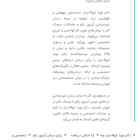
مرکز تماس بگیرند.
دکتر نوید ابوالاحرار، متخصص بیهوشی و
فلوشیپ درد، به‌ویژه در زمینه درمان
غیرجراحی آرتروز زانو و مشکلات دیسک
کمر با روش‌های نوین کم تهاجمی و لیزری
شناخته می‌شوند. بیماران ایشان اغلب از
تشخیص دقیق، رویکرد علمی و برخورد
صمیمانه رضایت بالایی دارند و بیش از
۹۵٪ بیماران مراجعه‌کننده، دکتر نوید
ابوالاحرار را برای درمان دردهای مزمن
توصیه کرده‌اند. حضور فعال در کلینیک‌های
تخصصی و ارائه درمان‌های پیشرفته،
جایگاه ایشان را در میان متخصصان درد
تهران برجسته ساخته است.
در جمع‌بندی، اگر به دنبال درمان غیرجراحی
دردهای مزمن، آرتروز زانو یا دیسک کمر در
تهران هستید، دکتر نوید ابوالاحرار با تکیه
بر مدارک تخصصی و تجربه بالای بالینی،
گزینه‌ای قابل اعتماد به شمار می‌آید.
دکتر نوید ابوالاحرار چه
آیا امکان دریافت
برای درمان آرتروز زانو
تخصص و