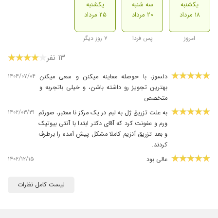
یکشنبه
سه شنبه
یکشنبه
۱۸ مرداد
۲۰ مرداد
۲۵ مرداد
امروز
پس فردا
۷ روز دیگر
۱۳ نفر
۱۴۰۴/۰۷/۰۴
دلسوز، با حوصله معاینه میکنن و سعی میکنن
بهترین تجویز رو داشته باشن، و خیلی باتجربه و
متخصص
۱۴۰۲/۰۳/۳۱
به علت تزریق ژل به لبم در یک مرکز نا معتبر، صورتم
ورم و عفونت کرد که آقای دکتر ابتدا با آنتی بیوتیک
و بعد تزریق آنزیم کاملا مشکل پیش آمده را برطرف
کردند.
۱۴۰۲/۱۲/۱۵
عالی بود
۱۴۰۲/۰۷/۱۹
عدم رضایت
لیست کامل نظرات
۱۴۰۲/۱۲/۲۵
با تجربه و با اخلاق
۱۴۰۴/۰۴/۱۷
عدم رضایت
۱۴۰۴/۰۷/۲۰
دکتر با حوصله و دقیق ،خیلی خوب مشاوره انجام