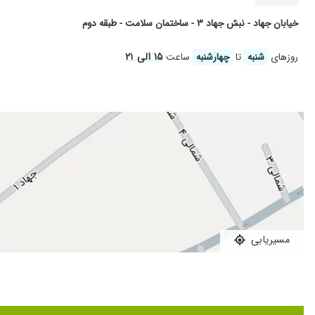
عالی دکتر مهربون
خیابان جهاد - نبش جهاد ۳ - ساختمان سلامت - طبقه دوم
هرچی از عالی بودنشون بگم کمه
۱۵ الی ۲۱
روز‌های
شنبه
تا
چهارشنبه
ساعت
بارداری
بسیار عالی
بسیار خوش برخورد
بارداری وزایمان...عالی بودند عالی
خیلی خوش برخورد و حاذق بودن
کیست تخمدان دارم و تحت درمان هستم
برای اقدامات قبل باردارای و. بارداری مراجعه کردم بسیار خوش برخور
بسیار خوش برخورد و منظم و وقت شناس ،عالی هستن
کیست تخمدان داشتم توسط ایشان درمان شدم بسیار دکتر خوش 
مسیریابی
عفونت زنان
چکاپ کامل کردم وبرخوردشون بسیارعالی بود .
خوب بودن
دکتر بسیار خوش اخلاق و عالی