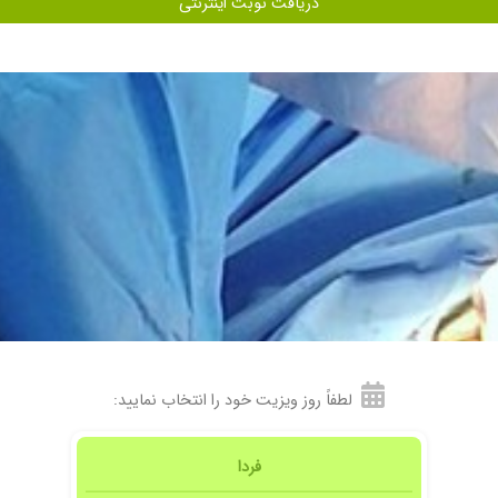
دریافت نوبت اینترنتی
 برخورد . بسیار متعهد و مسئولیت پذیر هستند .
گرفتم انشالله که منم نتیجه مطلوب بگیرم تا الان که گرفتم ممنون از خانم دکتر عزیز
لطفاً روز ویزیت خود را انتخاب نمایید:
باحوصله دانش و اطلاعات بروزی تو پزشکی دارند و برای مریضشون وقت میذارن
فردا