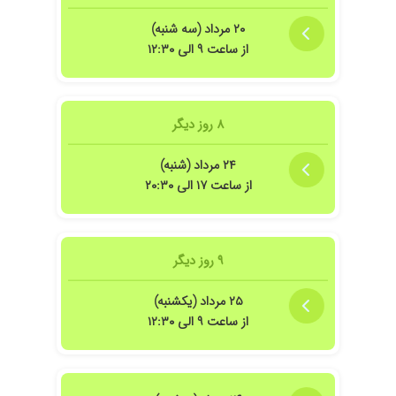
۲۰ مرداد (سه شنبه)
از ساعت ۹ الی ۱۲:۳۰
۸ روز دیگر
بونن من عاشقشونم .مهین نجارزاده
لی بود
۲۴ مرداد (شنبه)
از ساعت ۱۷ الی ۲۰:۳۰
۹ روز دیگر
 وراضی هستم
۲۵ مرداد (یکشنبه)
از ساعت ۹ الی ۱۲:۳۰
و همچنین منشی خوبی هم دارند.من برای خونریزی غیرطبیعی مراجعه کردم و جواب گر