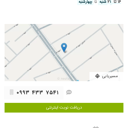
۱۶ تا ۲
۱ شنبه
تا
چهارشنبه
شدم
۱۴۰۴/۱۱/۲۲
برای مریض وقت میذارن و به تمام صحبت ها گوش
میدن بسیار با حوصله و مهربون هستن
۱۴۰۵/۰۵/۱۳
خیلی عالی صبورومهربون..
۱۴۰۵/۰۵/۱۰
باورم نمیشد انقد محترم باشن عالی بود
۱۴۰۵/۰۳/۱۴
تحت جراحی لاپاروسکوپی قرار گرفتم بسیار عالی
بود
۱۴۰۵/۰۲/۱۷
سلام ب نظر من خانم دکتر یزدی زاده مهربون و
خوش برخورد هستند خیلی زود تشخیص میدهند
واقعن یک بار برید میفهمید که چه دکتر خفنی
مسیریابی
هستن
۱۴۰۴/۰۹/۲۴
من مشکل بی اختیاری ادرار داشتم که توسط خانم
۰۹۹۳ ۴۳۳ ۷۵۴۱
دکتر عزیز خوش برخورد و مهربون ویزیت شدم و
عمل tot وزیبایی هم انجام دادن خیلی خیلی راضیم
اصلا درد نداشتم اگه این مشکل و دارید حتما خانم
دریافت نوبت اینترنتی
دکتر پیشنهاد میدم
۱۴۰۴/۱۱/۲۷
من از شهرستان میومدم پیش ایشون بسیار باسواد
و مهربان بودن و مشکل تنبلی تخمدان و نازایی