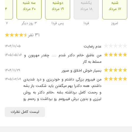
شنبه
یکشنبه
دوشنبه
سه شنبه
شنب
۱۷ مرداد
۱۸ مرداد
۱۹ مرداد
۲۰ مرداد
۲۴ مرداد
امروز
فردا
پس فردا
۳ روز دیگر
۷ روز دیگر
۳۱ نفر
۱۴۰۴/۱۱/۰۵
عدم رضایت
۱۴۰۵/۰۵/۰۶
من عاشق خانم دکتر شدم .... چقدر مهربون و
مسلط به کار
۱۴۰۴/۱۱/۲۹
بسیار خوش اخلاق و صبور
۱۴۰۵/۰۲/۰۹
من فیبروم بزرگی داشتم و خونریزی و درد شدیدی
داشتم، همه دکترا بهم میگفتن باید شکمت باز بشه
و رحمت کامل برداشته بشه ،خانم دکتر به روش
لیزری و بدون برش فیبرومم رو برداشت و رحمم رو
نگه داشت و حدود چهار کیلو فیبرومم رو با یه سوراخ
از شکمم در اوردن و الان تحت نظر ایشون میخوام
لیست کامل نظرات
بچه دار شم. واقعا صبور و مهربان بودن و توصیه
میکنم به بقیه