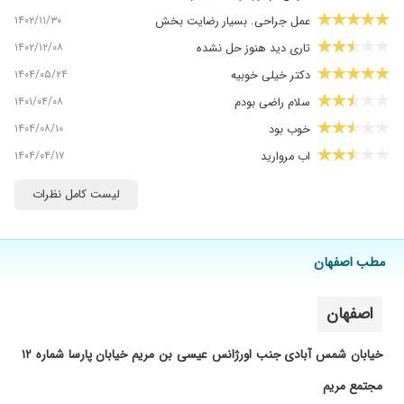
۱۴۰۲/۱۱/۳۰
عمل جراحی. بسیار رضایت بخش
۱۴۰۲/۱۲/۰۸
تاری دید هنوز حل نشده
۱۴۰۴/۰۵/۲۴
دکتر خیلی خوبیه
۱۴۰۱/۰۴/۰۸
سلام راضی بودم
۱۴۰۴/۰۸/۱۰
خوب بود
۱۴۰۴/۰۴/۱۷
اب مروارید
۱۴۰۴/۰۸/۲۶
بسیار دقیق و عالی
لیست کامل نظرات
۱۴۰۴/۰۳/۱۷
بسیار دکتر مهربان و متخصص
۱۴۰۴/۰۵/۰۴
افتادگی پلک پایین چشم بسیار از عمل راضی
هستم.طبابت و جراحی ایشان عالی هست.
مطب اصفهان
۱۴۰۳/۰۲/۰۵
برای عمل آب مروارید انجام دادم خوب بوده
۱۴۰۳/۰۷/۱۵
اصفهان
دکتر خیلی خوبیه
۱۴۰۴/۰۶/۲۳
میل زدن چشم دخترم
خیابان شمس آبادی جنب اورژانس عیسی بن مریم خیابان پارسا شماره ۱۲
۱۴۰۳/۰۲/۲۹
خوش برخورد و
مجتمع مریم
۱۴۰۴/۰۸/۱۰
عمل بلفارو انجام دادم