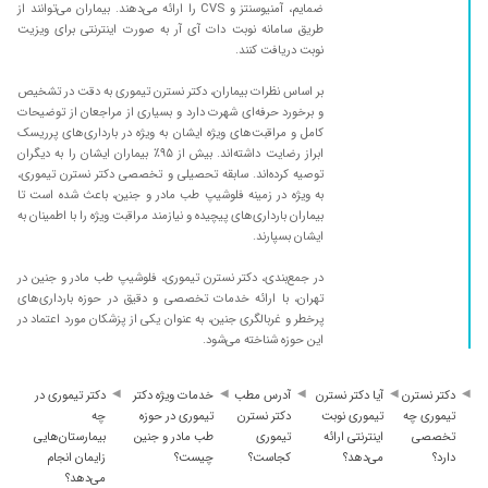
ضمایم، آمنیوسنتز و CVS را ارائه می‌دهند. بیماران می‌توانند از
طریق سامانه نوبت دات آی آر به صورت اینترنتی برای ویزیت
نوبت دریافت کنند.
بر اساس نظرات بیماران، دکتر نسترن تیموری به دقت در تشخیص
و برخورد حرفه‌ای شهرت دارد و بسیاری از مراجعان از توضیحات
کامل و مراقبت‌های ویژه ایشان به ویژه در بارداری‌های پرریسک
ابراز رضایت داشته‌اند. بیش از ۹۵٪ بیماران ایشان را به دیگران
توصیه کرده‌اند. سابقه تحصیلی و تخصصی دکتر نسترن تیموری،
به ویژه در زمینه فلوشیپ طب مادر و جنین، باعث شده است تا
بیماران بارداری‌های پیچیده و نیازمند مراقبت ویژه را با اطمینان به
ایشان بسپارند.
در جمع‌بندی، دکتر نسترن تیموری، فلوشیپ طب مادر و جنین در
تهران، با ارائه خدمات تخصصی و دقیق در حوزه بارداری‌های
پرخطر و غربالگری جنین، به عنوان یکی از پزشکان مورد اعتماد در
این حوزه شناخته می‌شود.
دکتر نسترن
آیا دکتر نسترن
آدرس مطب
خدمات ویژه دکتر
دکتر تیموری در
تیموری چه
تیموری نوبت
دکتر نسترن
تیموری در حوزه
چه
تخصصی
اینترنتی ارائه
تیموری
طب مادر و جنین
بیمارستان‌هایی
دارد؟
می‌دهد؟
کجاست؟
چیست؟
زایمان انجام
می‌دهد؟