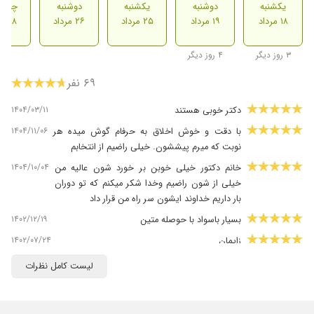
یکشنبه
دوشنبه
یکشنبه
دوشنبه
چهارش
۱۸ مرداد
۱۹ مرداد
۲۵ مرداد
۲۶ مرداد
۲۸ مرداد
۳ روز دیگر
۴ روز دیگر
۶۹ نفر
۱۴۰۴/۰۳/۱۱
دکتر خوبی هستند
۱۴۰۴/۱۱/۰۶
با دقت و خوش اخلاق به حرفام گوش میده هر
نوبت که میرم پیششون. خیلی راضیم از انتخابم
۱۴۰۴/۱۰/۰۴
خانم دکتور خیلی خوبن بر خورد شون عالیه من
خیلی از شون راضیم وخدا شکر میکنم که تو دوران
بار داریم خداوند ایشون سر راه من قرار داد
۱۴۰۲/۱۲/۱۹
بسیار باسواد با حوصله متین
۱۴۰۲/۰۷/۲۴
زایمان
۱۴۰۳/۰۶/۲۳
بسیار باسواد و خوش برخورد واقعا بهم آرامش
لیست کامل نظرات
میدادن
۱۴۰۴/۱۰/۱۵
با آرامش و صبور بودند هر سوالی داشته باشید با
صبوری پاسخ می دهند