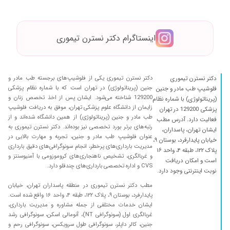
اینستاگرام دکتر نسترن تیموری
دکتر نسترن تیموری یکی از فلوشیپ‌های برجسته طب مادر و
دکتر نسترن تیموری
جنین (پریناتولوژی) در تهران است که با شماره نظام پزشکی
فلوشیپ طب مادر و جنین
129200 شناخته می‌شود. ایشان پس از اخذ تخصص زنان و
(پریناتولوژی) با شماره نظام
زایمان از دانشگاه علوم پزشکی تهران، موفق به دریافت فلوشیپ
پزشکی 129200 در تهران
طب مادر و جنین (پریناتولوژی) از همین دانشگاه شده‌اند و از
فعالیت دارد. آدرس مطب
رتبه‌های برتر بورد تخصصی نیز بوده‌اند. دکتر نسترن تیموری به
ایشان تهران، پاسداران،
عنوان فلوشیپ طب مادر و جنین، تجربه و مهارت بالایی در
خیابان پایدارفرد، بوستان ۹،
مدیریت بارداری‌های پرخطر، انجام سونوگرافی‌های دقیق بارداری
پلاک ۱۲۲، طبقه ۴، واحد ۱۶
و غربالگری، تشخیص ناهنجاری‌های کروموزومی با آمنیوسنتز و
است و امکان دریافت
CVS و اداره تخصصی بارداری‌های چندقلو دارد.
نوبت اینترنتی وجود دارد.
مطب دکتر نسترن تیموری در منطقه پاسداران تهران، خیابان
پایدارفرد، بوستان ۹، پلاک ۱۲۲، طبقه ۴، واحد ۱۶ واقع شده است.
ایشان خدمات مختلفی از جمله مشاوره و مدیریت بارداری،
غربالگری اول (سونوگرافی NT)، آنومالی اسکن، سونوگرافی رشد
جنین، کالر داپلر، سونوگرافی طول سرویکس، سونوگرافی رحم و