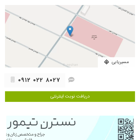
نداشت.هر سوالی بپرسین با آرامش جواب میدن-
چشم بسته برین پیششون
۱۴۰۵/۰۲/۱۵
بسیار دکتر خوش برخورد مهربون و کار بلد تو کارش
خیلی دقت داره و وقت زیادی هم برای بیمار میزاره
۱۴۰۳/۰۳/۱۶
بارداری پر خطر
۱۴۰۳/۰۱/۰۱
بسیار حاذق دلسوز و پیگیر
۱۴۰۵/۰۱/۱۸
عدم رضایت
مسیریابی
۱۴۰۲/۰۵/۰۱
بیمارستان اکبر آبادی آمیوسنتز و غربالگری اول و
دومم رو انجام داد. خیلی خوب بود . متاسفنه از اون
۰۹۱۲ ۰۲۲ ۸۰۲۷
بیمارستان رفتن ولی من اینجا پیداشون کردم
۱۴۰۴/۱۱/۱۵
عدم رضایت
دریافت نوبت اینترنتی
۱۴۰۳/۰۸/۱۱
بسیار دعالی
۱۴۰۵/۰۲/۲۶
سلام.دکتر تشخیص خیلی خوبی داره.بسیار با
احترام توضیحات رو انجام دادن.خیلی راضی بودیم.
۱۴۰۳/۰۲/۱۳
خیلی مهربون بودن باسواد و جوان
۱۴۰۲/۰۷/۲۴
درد پریود و خونریزی زیاد- تشخیص صحیح