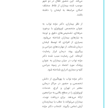
می‌کند. این حضور فعال در دو شهر
۱۳۹۹/۰۹/۱۷
از ویزیت ایشان رضایت کامل داشتم
موجب شده بیماران از نقاط مختلف
۱۳۹۸/۱۱/۲۸
عالییییی
امکان مراجعه به ایشان را داشته
باشند.
۱۳۹۷/۱۰/۱۲
سلام بسیار دکتر خوبی هستنی و مهربان به تمام
جزییات توجه میکنندو خوب تشخیص می دهند
از نظر بیماران، دکتر مژده نواب به
عنوان متخصص اورولوژی با برخورد
۱۴۰۰/۰۸/۲۷
عالی بودن
حرفه‌ای، تشخیص‌های دقیق و توجه
۱۳۹۷/۱۲/۱۱
فقط یکبارویزیت شدم مریضم باویلچره ولی کاش
به نیازهای بیماران شناخته می‌شود.
شرایط مطب طوری بودکه بیماران ویلچری هم
بسیاری از افرادی که توسط ایشان
درمان شده‌اند، از مهارت‌های جراحی و
تومطب ویزیت میشدن
پیگیری روند درمان ابراز رضایت
۱۳۹۸/۰۲/۲۲
سلام . نسبت به 8 تا دکتری که درمورد مشکلم
کرده‌اند. این رضایت سبب شده دکتر
مراجعه کردم و نتیجه ای نگرفتم ایشون تا اینجایه
مژده نواب در میان بیماران به عنوان
پزشک مورد اعتماد در زمینه جراحی
کار تشخیصشون درست بوده .
کلیه و مجاری ادراری شناخته شود.
۱۳۹۹/۱۲/۰۶
مشکله ادرار داشتم پنج لیتر ادرار توی مثانم بود بعد
با سون تخلیه کرد سون چهار روز موند حالا کشیدم
دکتر مژده نواب با بهره‌گیری از دانش
نمیتونم ادرار کنم دلیلش چیه
تخصصی و حضور در مراکز درمانی
معتبر در تهران و کرج، خدمات
۱۳۹۷/۱۱/۰۸
کلیه و هنوز مانده تا نتیجه
اورولوژی را در سطح بالایی به مراجعین
ارائه می‌دهد. برای دریافت نوبت،
۱۳۹۹/۰۵/۰۷
دکتر بسیار مهربان و با حوصله و بسیار وارد هستن
بیماران می‌توانند با مطب یا بیمارستان
۱۳۹۷/۱۱/۱۵
دکتر خیلی خوبیه منو جراحی کرده بسیارخوش
آرش تماس بگیرند. انتخاب دکتر مژده