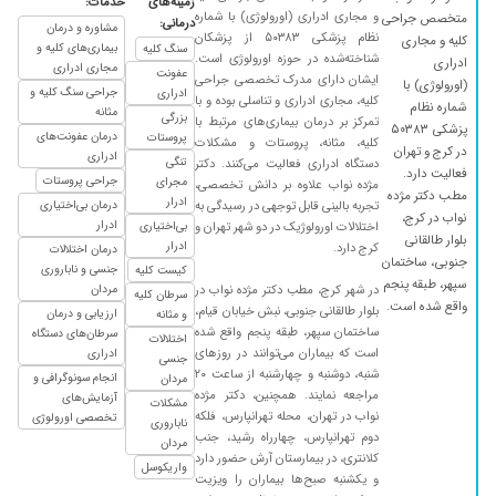
۱۳۹۹/۱۲/۱۸
زمینه‌های
خدمات:
سلام خیلی وقت مریض اش هستم
و مجاری ادراری (اورولوژی) با شماره
متخصص جراحی
درمانی:
مشاوره و درمان
۱۳۹۸/۰۹/۳۰
دکتر خوبی هستن .
نظام پزشکی ۵۰۳۸۳ از پزشکان
کلیه و مجاری
بیماری‌های کلیه و
سنگ کلیه
شناخته‌شده در حوزه اورولوژی است.
ادراری
۱۴۰۰/۰۳/۱۶
مجاری ادراری
مشکل عفونی بود که کاملا برطرف شد
عفونت
ایشان دارای مدرک تخصصی جراحی
(اورولوژی) با
جراحی سنگ کلیه و
ادراری
کلیه، مجاری ادراری و تناسلی بوده و با
۱۳۹۹/۰۸/۲۸
کلیه و دفع خون
شماره نظام
مثانه
بزرگی
تمرکز بر درمان بیماری‌های مرتبط با
پزشکی ۵۰۳۸۳
۱۴۰۰/۰۳/۲۲
عاااالی
درمان عفونت‌های
پروستات
کلیه، مثانه، پروستات و مشکلات
در کرج و تهران
ادراری
تنگی
دستگاه ادراری فعالیت می‌کنند. دکتر
۱۴۰۰/۰۲/۳۱
عالی بود
فعالیت دارد.
جراحی پروستات
مجرای
مژده نواب علاوه بر دانش تخصصی،
مطب دکتر مژده
۱۴۰۰/۱۲/۰۶
عالی دکتر خیلی خوبی هستن
ادرار
تجربه بالینی قابل توجهی در رسیدگی به
درمان بی‌اختیاری
نواب در کرج،
ادرار
اختلالات اورولوژیک در دو شهر تهران و
بی‌اختیاری
۱۳۹۹/۰۷/۱۷
ختنه پسرم..عالی بود فرشته است این خانم دکتر
بلوار طالقانی
ادرار
کرج دارد.
درمان اختلالات
جنوبی، ساختمان
۱۳۹۸/۰۸/۱۲
نتیجه عالی
جنسی و ناباروری
کیست کلیه
سپهر، طبقه پنجم
در شهر کرج، مطب دکتر مژده نواب در
مردان
سرطان کلیه
۱۳۹۸/۱۱/۲۰
درمان مثانه و بی اختیاری ادرار و عفونت کلیه
واقع شده است.
بلوار طالقانی جنوبی، نبش خیابان قیام،
ارزیابی و درمان
و مثانه
ساختمان سپهر، طبقه پنجم واقع شده
۱۴۰۰/۰۴/۱۶
سرطان‌های دستگاه
سلام بنده پارگی رحم وافتادگی مثانه داشتم که خانم
اختلالات
است که بیماران می‌توانند در روزهای
ادراری
دکتر عمل کردن الان نزدیک دوسال از عملم می گذره
جنسی
شنبه، دوشنبه و چهارشنبه از ساعت ۲۰
انجام سونوگرافی و
مردان
واقعا راضی هستم دکتر خیلی خوبی هستن ممنونم
مراجعه نمایند. همچنین، دکتر مژده
آزمایش‌های
مشکلات
ازشون
نواب در تهران، محله تهرانپارس، فلکه
تخصصی اورولوژی
ناباروری
دوم تهرانپارس، چهارراه رشید، جنب
۱۳۹۸/۰۵/۲۶
عمل شدم وخیلی هم از خانم دکتر راضی هستم
مردان
کلانتری، در بیمارستان آرش حضور دارد
واریکوسل
۱۳۹۹/۱۱/۱۱
عالی هستن
و یکشنبه صبح‌ها بیماران را ویزیت