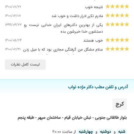
۱۴۰۰/۰۸/۲۲
نتیجه خوب
۱۴۰۰/۰۶/۰۸
مادرم تکرر ادرار داشت و خوب شد
۱۳۹۹/۰۳/۲۳
یکی از بهترین دکترهای ایران خدایی نیست رو
دستشون خدا خیرشون بده
۱۴۰۰/۰۵/۲۴
خوب هستند
۱۴۰۰/۰۲/۳۱
سلام مشگل من گرفتگی مجاری بود که با میل زدن
مجاری ادراری برطرف شد ممنون تشکر از ایشان
لیست کامل نظرات
۱۴۰۰/۰۸/۲۶
بسیار دکتر خوب و دلسوزی است .مثانه پیش فعال
داشتم دو بار توسط ایشان بیهوش شدم
۱۴۰۰/۱۰/۰۶
بنده همکار و بیمار ایشان در بیمارستان آرش تهران
آدرس و تلفن مطب دکتر مژده نواب
بودم
۱۴۰۰/۱۲/۱۴
دکتر خی
کرج
۱۳۹۹/۱۰/۰۹
چون ادامه ندادیم نتیجه ای حاصل نشد
۱۳۹۸/۱۱/۱۲
بسیار عالی
بلوار طالقانی جنوبی - نبش خیابان قیام - ساختمان سپهر - طبقه پنجم
۱۴۰۰/۰۴/۱۲
عفونت ادراری
شنبه
و
دوشنبه
و
چهارشنبه
از ساعت ۲۰:۰۰
۱۴۰۰/۰۱/۳۱
افتادگی مثانه و بی اختیاری ادرار