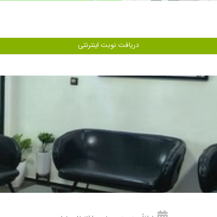
ستند
 .بسیار دلسوز وبا سواد هستند .
دریافت نوبت اینترنتی
بنده مشکل الرژی پوستی داشتم چندین ساله دکتر پوست میرفتم خیلی جوابگو نبود وای
اجعه کردم ولی بهتر نشد ..ایشان در جلسه. اول تشخیص دادند وتحت درمان قرار دادن
ن بسیار دقیق میباشند
د ، برای آلرژی دخترم آمادم
دن.
 کهیرمو تشدید کرده بود . به صورتی که هر روز قرص حساسیت میخوردم و کهیر میزد
واکنشی نمیده. عالین عالی