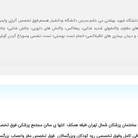
بابت هستم.عضو هیات علمی دانشگاه شهید بهشتی می باشم.مدرس دانشگاه ودانشیار هستم.فوق تخصص 
یرهای مقاوم، واکنشهای شدید غذایی، ریفلاکس، واکنش های دارویی، چالش غذایی؛ چا
 تخصیص میدادند. کاملا راضی بودم
 و درمان بیماری های انافیلاکسی؛ انجام تست پوستی؛ تست تنفسی وسوراخ گردن گوش ؛ت
یلی بهتر شده
 های آسم و آلرژی به ایشون مراجعه کنید
ژی و حساسیت پوستیم به ایشون مراجعه کردم خیلی راضی هستم از درمانم
با بیمار بسیار مناسب بود
ی. ساختمان پزشکان شمال تهران.طبقه همکف. انتها ی سالن مجتمع پزشکی فوق تخ
گرافی کامل وفوق تخصصی ریه کودکان وبزرگسالان .فوق تخصص مغز واعصاب بزرگ