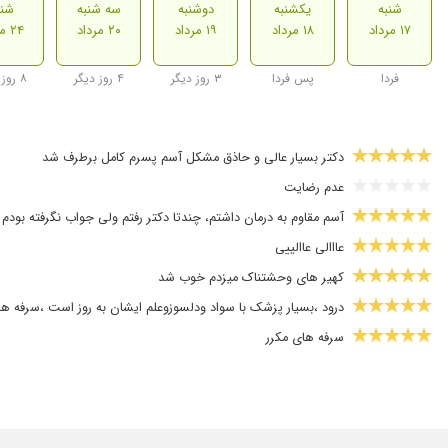
شنبه
یکشنبه
دوشنبه
سه شنبه
شنب
۱۷ مرداد
۱۸ مرداد
۱۹ مرداد
۲۰ مرداد
۲۴ مرداد
فردا
پس فردا
۳ روز دیگر
۴ روز دیگر
۸ روز دیگر
دکتر بسیار عالی و حاذق مشکل آسم پسرم کامل برطرف شد
عدم رضایت
آسم مقاوم به درمان داشتم، چندتا دکتر رفتم ولی جواب نگرفته بود
عااالی عاالییی
کهیر های وحشتناک میزدم خوب شد
درود ،بسیار پزشک با سواد ودلسوزوعلم ایشان به روز است ،سرفه ها
سرفه های مکرر
سلام. بسیار در درمان حساسیت بینی و آلرژی تبحر دادند .صبور. دل
سلام .بسیار عالی وبا تجربه هستند .کهیر مزمن من را کاملا درمان کر
پزشک بسیار عالی و با اخلاق هستند و مهارت شغلی بالایی دارند و 