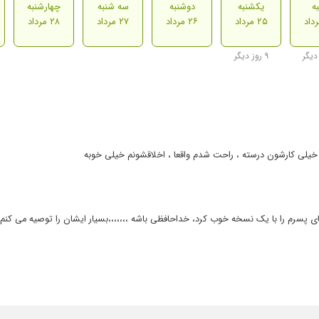
ه
یکشنبه
دوشنبه
سه شنبه
چهارشنبه
۲۵ مرداد
۲۶ مرداد
۲۷ مرداد
۲۸ مرداد
۹ روز دیگر
م خیلی کارشون درسته ، راحت شدم واقعا ، اخلاقشونم خیلی خوبه
ی پسرم را با یک نسخه خوب کرد، خداحافظی باشه ،،،،،،،بسیار ایشان را توصیه می کنم
سوز وپیگیر هستند
دند
بسیار واضح همه چیز را توضیح میدهند.