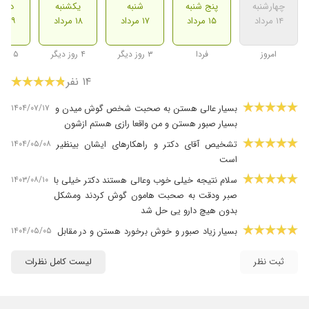
چهارشنبه
پنج شنبه
شنبه
یکشنبه
دوشن
۱۴ مرداد
۱۵ مرداد
۱۷ مرداد
۱۸ مرداد
۱۹ مرداد
امروز
فردا
۳ روز دیگر
۴ روز دیگر
۵ روز دیگر
۱۴ نفر
۱۴۰۴/۰۷/۱۷
بسیار عالی هستن به صحبت شخص گوش میدن و
بسیار صبور هستن و من واقعا رازی هستم ازشون
۱۴۰۴/۰۵/۰۸
تشخیص آقای دکتر و راهکارهای ایشان بینظیر
است
۱۴۰۳/۰۸/۱۰
سلام نتیجه خیلی خوب وعالی هستند دکتر خیلی با
صبر ودقت به صحبت هامون گوش کردند ومشکل
بدون هیچ دارو یی حل شد
۱۴۰۴/۰۵/۰۵
بسیار زیاد صبور و خوش برخورد هستن و در مقابل
حل مسائل و ارائه ی راهکار واقعا باتجربه و حرفه
ای عمل می کنند من واقعا راضی بودم
ثبت نظر
لیست کامل نظرات
۱۴۰۴/۰۶/۱۹
فوق العاده عالی بسیار صبور هستن و با دقت و
آرامش بسیار مسیر درمان رو پیش میبرن و درک