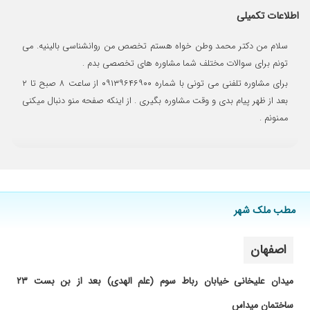
بالایی از طرف مقابل دارن.
اطلاعات تکمیلی
۱۴۰۴/۰۳/۱۱
فوق العاده عالی و وقت شناس مودب و با تخصص
۱۴۰۱/۱۲/۱۱
پزشک قابلی هستن
سلام من دکتر محمد وطن خواه هستم تخصص من روانشناسی بالینیه. می
تونم برای سوالات مختلف شما مشاوره های تخصصی بدم .
۱۴۰۴/۱۱/۰۳
بسیار دکتر صبور و با حوصله ای هستن
تشخیصشون عالیه و تکنیک های فوق العاده ای
برای مشاوره تلفنی می تونی با شماره ۰۹۱۳۹۶۴۶۹۰۰ از ساعت ۸ صبح تا ۲
استفاده میکنن کارشون حرف نداره
بعد از ظهر پیام بدی و وقت مشاوره بگیری . از اینکه صفحه منو دنبال میکنی
۱۴۰۴/۰۶/۰۱
افسردگی عالی
ممنونم .
۱۴۰۴/۰۵/۱۷
بسیار عالی و نتیجه بخش در کمترین مدت
۱۴۰۴/۰۵/۱۶
.......
۱۴۰۴/۰۴/۱۷
دکتر بسیار مهربان وبادقت به حرف ها ومشکلاتم
گوش داد.
مطب ملک شهر
اصفهان
میدان علیخانی خیابان رباط سوم (علم الهدی) بعد از بن بست ۲۳
ساختمان میداس