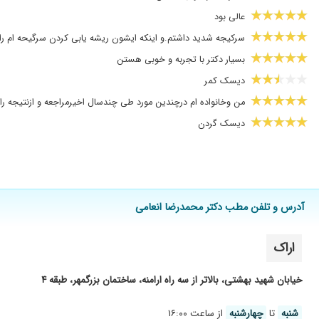
عالی بود
سرکیجه شدید داشتم.و اینکه ایشون ریشه یابی کردن سرگیحه ام را
بسیار دکتر با تجربه و خوبی هستن
دیسک کمر
من وخانواده ام درچندین مورد طی چندسال اخیرمراجعه و ازنتیجه ر
دیسک گردن
عدم رضایت
شانه درد داشتم وبهبودی کمب حاصل شد
عدم رضایت
آدرس و تلفن مطب دکتر محمدرضا انعامی
برای سردردهای میگرنی مراجعه کردم و در حال درمان هستم
پارگی دیسک معرفی به دکتر محمدی
اراک
عالی بود
سلام مادر سکته مغزی زدند و ایشان دکترشان بودند که خدا خیرشان 
خیابان شهید بهشتی، بالاتر از سه راه ارامنه، ساختمان بزرگمهر، طبقه ۴
عالی بود
شنبه
تا
چهارشنبه
از ساعت ۱۶:۰۰
دکترخوب،بااخلا،باتجربه