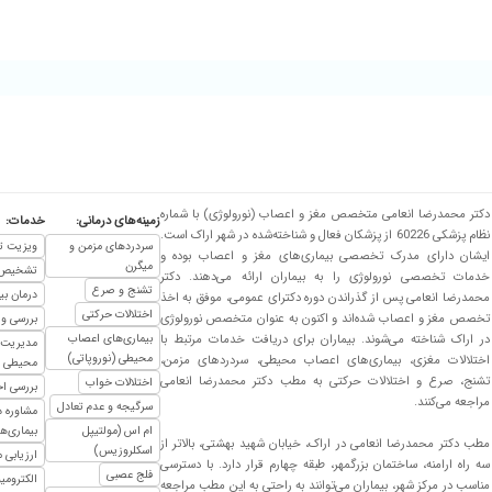
ود هستم
بهتر شدم
دکتر محمدرضا انعامی متخصص مغز و اعصاب (نورولوژی) با شماره
زمینه‌های درمانی:
خدمات:
نظام پزشکی 60226 از پزشکان فعال و شناخته‌شده در شهر اراک است.
سردردهای مزمن و
ویزیت ت
ایشان دارای مدرک تخصصی بیماری‌های مغز و اعصاب بوده و
میگرن
تشخیص و
خدمات تخصصی نورولوژی را به بیماران ارائه می‌دهند. دکتر
تشنج و صرع
درمان ب
محمدرضا انعامی پس از گذراندن دوره دکترای عمومی، موفق به اخذ
اختلالات حرکتی
تخصص مغز و اعصاب شده‌اند و اکنون به عنوان متخصص نورولوژی
بررسی و 
در اراک شناخته می‌شوند. بیماران برای دریافت خدمات مرتبط با
بیماری‌های اعصاب
مدیریت 
محیطی (نوروپاتی)
ود نسبی ایجاد شد و از عمل جراحی نجات یافتم
اختلالات مغزی، بیماری‌های اعصاب محیطی، سردردهای مزمن،
محیطی
تشنج، صرع و اختلالات حرکتی به مطب دکتر محمدرضا انعامی
اختلالات خواب
بررسی اخ
مراجعه می‌کنند.
سرگیجه و عدم تعادل
مشاوره د
ام اس (مولتیپل
بیماری‌ه
مطب دکتر محمدرضا انعامی در اراک، خیابان شهید بهشتی، بالاتر از
اسکلروزیس)
ارزیابی
سه راه ارامنه، ساختمان بزرگمهر، طبقه چهارم قرار دارد. با دسترسی
فلج عصبی
الکترومی
مناسب در مرکز شهر، بیماران می‌توانند به راحتی به این مطب مراجعه