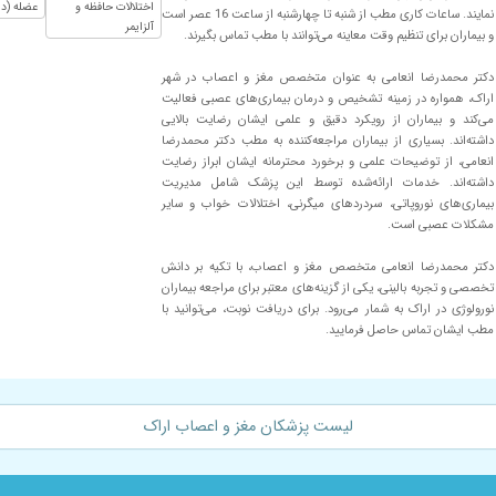
اختلالات حافظه و
عضله (در
نمایند. ساعات کاری مطب از شنبه تا چهارشنبه از ساعت 16 عصر است
آلزایمر
و بیماران برای تنظیم وقت معاینه می‌توانند با مطب تماس بگیرند.
دکتر محمدرضا انعامی به عنوان متخصص مغز و اعصاب در شهر
اراک، همواره در زمینه تشخیص و درمان بیماری‌های عصبی فعالیت
می‌کند و بیماران از رویکرد دقیق و علمی ایشان رضایت بالایی
داشته‌اند. بسیاری از بیماران مراجعه‌کننده به مطب دکتر محمدرضا
انعامی، از توضیحات علمی و برخورد محترمانه ایشان ابراز رضایت
داشته‌اند. خدمات ارائه‌شده توسط این پزشک شامل مدیریت
بیماری‌های نوروپاتی، سردردهای میگرنی، اختلالات خواب و سایر
مشکلات عصبی است.
ورد هستند.
دکتر محمدرضا انعامی متخصص مغز و اعصاب، با تکیه بر دانش
تخصصی و تجربه بالینی، یکی از گزینه‌های معتبر برای مراجعه بیماران
نورولوژی در اراک به شمار می‌رود. برای دریافت نوبت، می‌توانید با
مطب ایشان تماس حاصل فرمایید.
بسیار دکتر مؤدب و با شخصیت و مهربونی هستن
لیست پزشکان مغز و اعصاب اراک