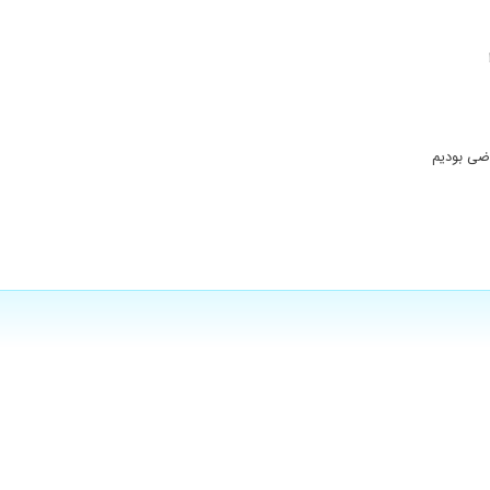
اضی بودیم
دهد به بهبود مادرم خیلی کمک کردند .