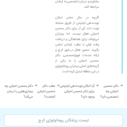
خوب بود
مشاوره و درمان تخصصی به ایشان
مراجعه کنند.
۱۴۰۰/۰۹/۱۵
دکتر خوبیه
۱۴۰۰/۰۷/۱۴
نظرم عالی
اگرچه در حال حاضر امکان
نوبت‌دهی اینترنتی از طریق سامانه
۱۳۹۷/۰۳/۱۰
رماتیسم شدید داشتم و الان تقریبا خوب شدم ب
نوبت دات آی آر برای دکتر محسن
کمک ایشون و یاری خداوند
اخیانی فعال نیست، اما بیماران
می‌توانند برای هماهنگی و دریافت
۱۴۰۰/۰۴/۲۸
کمر و زانو درد
وقت قبلی با مطب ایشان تماس
۱۳۹۷/۰۲/۲۴
عالی.با سواد.با تجربه
بگیرند. حضور فعال در شهر کرج و
ارائه خدمات فوق‌تخصصی، دکتر
۱۴۰۰/۱۱/۳۰
تشخیص دادند که روماتیسم ندارم و
محسن اخیانی را به یکی از
۱۳۹۹/۰۲/۲۶
روماتیسم پوستی داشتم اما خدارو شکر الان بهترم
گزینه‌های اصلی بیماران روماتولوژی
در این منطقه تبدیل کرده است.
نسبت به قبل الان کنترل شده اس بیماریم
۱۴۰۰/۰۵/۲۰
خوب بود
دکتر محسن
آیا امکان نوبت‌دهی اینترنتی
مطب دکتر
دکتر محسن اخیانی چه
۱۴۰۰/۰۴/۱۹
خوب بود
اخیانی چه
برای دکتر محسن اخیانی
محسن اخیانی
بیماری‌هایی را درمان
تخصصی دارد؟
وجود دارد؟
کجاست؟
می‌کند؟
۱۴۰۰/۰۱/۲۶
فوق العاده
۱۴۰۰/۰۲/۲۲
خیلی عالی
۱۴۰۰/۰۹/۲۰
فعلا تحت ددمان
لیست پزشکان روماتولوژی کرج
۱۳۹۷/۰۲/۲۵
من یکبار رفتم ولی یکی از فامیل 4ساله تحت درمان