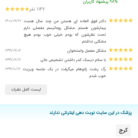
۹۸% پیشنهاد کاربران
۱۱۴۷ نفر
۱۴۰۰/۰۹/۲۲
دکتر فوق العاده ای هستن من چند سال هست
بیمارشون هستم ،مشکل روماتیسم مفصلی دارم
تحت نظرشون که بودم خیلی خوب بودم هیچ
مشکلی نداشتم
۱۳۹۹/۰۹/۰۶
مشکل مفصل واستخوان
۱۳۹۹/۰۶/۱۲
با سلام دیسک کمر داشتن تشخیص عالی
۱۳۹۹/۱۰/۱۶
رگ پشت زانوهام میگرفت در بک جلسه ویزیت
خوب شدم
۱۳۹۹/۱۲/۰۶
بهترین دکتری که میشناسم
لیست کامل نظرات
۱۳۹۷/۰۳/۱۹
عالی بود
۱۴۰۰/۰۳/۲۵
روماتیسم عالی بود نتیجه
پزشک در این سایت نوبت دهی اینترنتی ندارند
۱۴۰۰/۰۷/۱۱
عالی بودن
۱۳۹۹/۰۸/۲۲
بسیار دکتر حاذق ودلسوزی هستن.
کرج
۱۳۹۹/۰۴/۲۳
با کمر درد شدید به مطب مراجعه کردم و با راهنمای