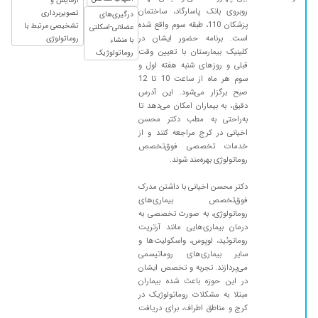
آزمایش و
۱۴۰۰/۰۶/۲۳
خیلی دکتر عالی هستن روماتیسم دارم ده ساله
روبروی بانک پاسارگاد، ساختمان
تصویربرداری
درگیری‌های
پزشکان 110، طبقه سوم واقع شده
تشخیصی مرتبط با
مریضان هستم
عضلانی-اسکلتی
است. برنامه حضور ایشان در
روماتولوژی
با منشاء
۱۴۰۰/۰۱/۰۸
استخوان درد
کلینیک بیمارستان با تعیین وقت
روماتولوژیک
قبلی و روزهای شنبه هفته اول و
۱۳۹۹/۱۱/۰۴
بابت درد کمر پدرم مراجعه کرده بودیم و بعد
سوم هر ماه از ساعت 10 تا 12
تشخیص و تجویزهای ایشون در این 5 سال اخیر
صبح برگزار می‌شود. این آدرس
خدارو شکر هچ موردی دیگر مشاهده نشده است.
دقیق، به بیماران امکان می‌دهد تا
به‌راحتی به مطب دکتر محسن
۱۳۹۹/۱۰/۱۰
بهترین است الان 2روزمادرم ازدرد هوارمیکشه
اخیانی در کرج مراجعه کنند و از
نمیدونیم چطوری نوبت بگیریم
خدمات تخصصی فوق‌تخصص
۱۳۹۸/۰۸/۱۳
مشکلم آرتروز بوده و با مصرف دارو خیییلی بهتر
روماتولوژی بهره‌مند شوند.
شدم
دکتر محسن اخیانی با داشتن مدرک
۱۴۰۰/۰۳/۳۱
روماتیسم و بهبود یافتم
فوق‌تخصص بیماری‌های
روماتولوژی، به صورت تخصصی به
۱۳۹۹/۱۱/۰۴
خوب بودن از
درمان بیماری‌هایی مانند آرتریت
۱۳۹۹/۰۳/۲۱
در مراحل اولیه هستم
روماتوئید، لوپوس، واسکولیت‌ها و
سایر بیماری‌های روماتیسمی
۱۴۰۰/۰۹/۰۱
با سلام ...درد عضلانی
می‌پردازند. تجربه و تخصص ایشان
۱۴۰۰/۱۲/۰۳
مشکل ورم مفاصل دست داشتم به لطف خدا و دکتر
در این حوزه باعث شده بیماران
مبتلا به مشکلات روماتولوژیک در
اخیانی خیلی بهترم
کرج و مناطق اطراف، برای دریافت
۱۳۹۹/۰۷/۰۲