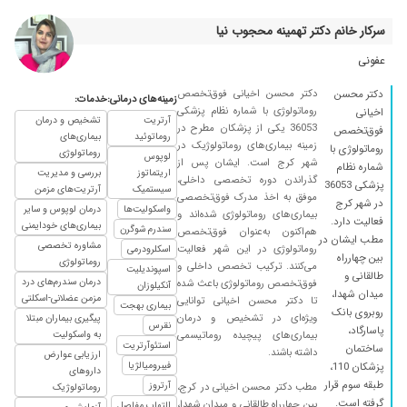
۱۴۰۰/۰۹/۱۶
مشکل پا درد داشتم خوب شدم
سرکار خانم دکتر تهمینه محجوب نیا
۱۴۰۰/۰۷/۲۳
کمردردداشتم ونسبت به قبل کمی بهترم
عفونی
۱۴۰۰/۰۳/۲۴
من مشکل رماتیسم مفاصل دارم که تحت نظر
ایشون هستم
دکتر محسن اخیانی فوق‌تخصص
دکتر محسن
زمینه‌های درمانی:
خدمات:
۱۳۹۹/۰۷/۲۰
بی نهایت کارشون حرف نداره
روماتولوژی با شماره نظام پزشکی
اخیانی
آرتریت
تشخیص و درمان
36053 یکی از پزشکان مطرح در
فوق‌تخصص
۱۴۰۰/۰۸/۲۶
مشکل آفت دهان داشتم که به کمک دکتراخیانی
روماتوئید
بیماری‌های
زمینه بیماری‌های روماتولوژیک در
روماتولوژی با
روماتولوژی
تونستم کاملا درمان کنم
لوپوس
شهر کرج است. ایشان پس از
شماره نظام
اریتماتوز
بررسی و مدیریت
گذراندن دوره تخصصی داخلی،
۱۳۹۹/۱۱/۲۰
خیلی خوبه
پزشکی 36053
سیستمیک
آرتریت‌های مزمن
موفق به اخذ مدرک فوق‌تخصصی
در شهر کرج
۱۴۰۰/۰۲/۱۳
واسکولیت‌ها
درمان لوپوس و سایر
خوب بوده راضیم
بیماری‌های روماتولوژی شده‌اند و
فعالیت دارد.
بیماری‌های خودایمنی
سندرم شوگرن
هم‌اکنون به‌عنوان فوق‌تخصص
۱۴۰۰/۱۱/۲۸
عالی درجه یک
مطب ایشان در
مشاوره تخصصی
روماتولوژی در این شهر فعالیت
اسکلرودرمی
بین چهارراه
روماتولوژی
۱۳۹۹/۱۰/۱۱
تشخیص عالی در حال درمان هستم
می‌کنند. ترکیب تخصص داخلی و
اسپوندیلیت
طالقانی و
درمان سندرم‌های درد
فوق‌تخصص روماتولوژی باعث شده
آنکیلوزان
۱۴۰۰/۰۲/۱۱
مشکل روماتیسم داشتم و تغریبا حل شد
میدان شهدا،
مزمن عضلانی-اسکلتی
تا دکتر محسن اخیانی توانایی
بیماری بهجت
روبروی بانک
ویژه‌ای در تشخیص و درمان
۱۴۰۰/۰۱/۲۶
پیگیری بیماران مبتلا
بسیار دکتر خوب و باسوادی هستن
نقرس
پاسارگاد،
بیماری‌های پیچیده روماتیسمی
به واسکولیت
۱۴۰۰/۰۸/۱۵
استئوآرتریت
عالی بوده
ساختمان
داشته باشند.
ارزیابی عوارض
فیبرومیالژیا
پزشکان 110،
داروهای
۱۳۹۹/۰۹/۲۶
دیسک گردنمو تشخیص دادن خیلی خوب نتیجه
طبقه سوم قرار
آرتروز
مطب دکتر محسن اخیانی در کرج،
روماتولوژیک
گرفتم
گرفته است.
بین چهارراه طالقانی و میدان شهدا،
التهاب مفاصل