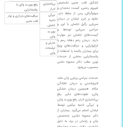
تشکیل قلب جنین، تشخیص
بی‌اختیاری
رفع بوی بد واژن با
فیبروم رحمی، کیست تخمدان و
ادرار
پلاسماتراپی
سونوگرافی پس از سقط دارد.
تیرگی
مراقبت‌های بارداری و نوار
علاوه بر این، ایشان در درمان
ناحیه
قلب جنین
سرپایی زگیل تناسلی با لیزر و
تناسلی
جراحی سرپایی توده‌ها و
بوی بد
کیست‌های تناسلی نیز مهارت
واژن
دارند. درمان زخم دهانه رحم با
خارش و
کرایوتراپی و مراقبت‌های ویژه
ترشحات
برای بیماران یائسه با استفاده از
واژن
پلاسماتراپی بخشی از خدمات
نوین مطب دکتر محبوبه دشتی
محسوب می‌شود.
خدمات جراحی زیبایی زنان مانند
لابیاپلاستی و درمان افتادگی
مثانه، همچنین درمان خشکی
واژن، عفونت‌های مکرر، رفع
بی‌اختیاری ادرار، رفع بوی بد واژن
و تیرگی ناحیه بیکینی توسط
ایشان انجام می‌گیرد. بیماران از
دکتر محبوبه دشتی، متخصص
زنان و زایمان در یزد، به دلیل
تشخیص دقیق، برخورد محترمانه