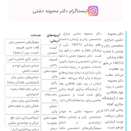
اینستاگرام دکتر محبوبه دشتی
دکتر محبوبه دشتی جراح و
دکتر محبوبه
زمینه‌های
خدمات:
متخصص زنان و زایمان با شماره
دشتی، جراح و
درمانی:
سونوگرافی تخصصی زنان
نظام پزشکی 140712 یکی از
متخصص زنان و
(قلب جنین، فیبروم،
کیست
پزشکان فعال و معتبر در شهر یزد
زایمان با شماره
کیست، پس از سقط)
تخمدان
است. دکتر محبوبه دشتی با تکیه
نظام پزشکی
درمان زگیل تناسلی با لیزر
فیبروم
بر دانش تخصصی و تجربه بالینی،
140712 در شهر
رحمی
جراحی سرپایی توده و
خدمات متنوعی در زمینه سلامت
یزد فعالیت
کیست تناسلی
عفونت‌های
زنان، بارداری و درمان بیماری‌های
می‌کند. مطب
واژن
جراحی‌های زیبایی زنان
مرتبط با زنان ارائه می‌دهد. مطب
دکتر محبوبه
(لبیاپلاستی، افتادگی مثانه)
زگیل
ایشان در یزد، بلوار طالقانی، بعد
دشتی در یزد،
تناسلی
از آزمایشگاه مرکزی، کوچه زمانی
درمان زخم دهانه رحم با
بلوار طالقانی،
کرایوتراپی
واقع شده است و دسترسی
زخم دهانه
بعد از آزمایشگاه
رحم
مناسبی برای مراجعه‌کنندگان دارد.
پلاسماتراپی برای درمان
مرکزی، کوچه
خشکی واژن و عفونت‌های
خشکی
زمانی قرار دارد و
دکتر محبوبه دشتی به عنوان
مکرر
واژن
امکان دریافت
متخصص زنان و زایمان، سابقه
کربوکسی‌تراپی برای رفع
عفونت‌های
نوبت اینترنتی
ارزشمندی در انجام
تیرگی و جوانسازی بیکینی
مقاوم به
فراهم است.
سونوگرافی‌های تخصصی مانند
درمان
درمان بی‌اختیاری ادرار