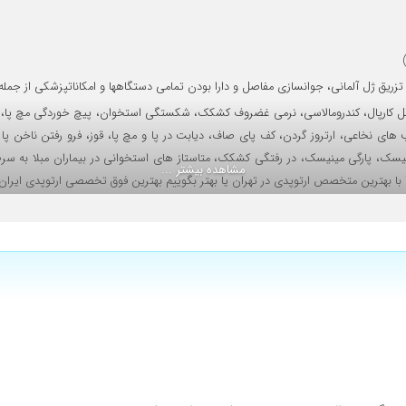
بیه عالی
ی، تزریق ژل آلمانی، جوانسازی مفاصل و دارا بودن تمامی دستگاهها و امکاناتپزشکی از ج
 تونل کارپال، کندرومالاسی، نرمی غضروف کشکک، شکستگی استخوان، پیچ خوردگی مچ پا، آ
ب های نخاعی، ارتروز گردن، کف پای صاف، دیابت در پا و مچ پا، قوز، فرو رفتن ناخن 
ک، پارگی مینیسک، در رفتگی کشکک، متاستاز های استخوانی در بیماران مبلا به سرطان 
مشاهده بیشتر ...
 با بهترین متخصص ارتوپدی در تهران یا بهتر بگوییم بهترین فوق تخصصی ارتوپدی ایران
بود کیفیت زندگی وافزایش میزان رضایتمندی بیماران از طریق انجام پروسه های درمان با