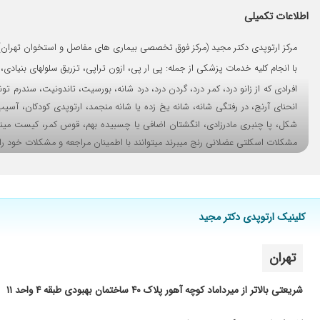
کمردرد داشتم الان عالی شدم
اطلاعات تکمیلی
پی ار پی زانو انجام دادم دردم کمتر شده نسبت به قبل
مرکز ارتوپدی دکتر مجید (مرکز فوق تخصصی بیماری های مفاصل و استخوان تهران)
برای درد دیسک کمر مراجعه کردم داروهاش نتیجه داد خیلی دکتر خو
با انجام کلیه خدمات پزشکی از جمله: پی ار پی، ازون تراپی، تزریق سلولهای بنیاد
سلام من یک جلسه رفتم خوب بودن چکار بلد
افرادی که از زانو درد، کمر درد، گردن درد، درد شانه، بورسیت، تاندونیت، سندرم
عالی از هر لحاظ
انحنای آرنج، در رفتگی شانه، شانه یخ زده یا شانه منجمد، ارتوپدی کودکان، آسی
دکتر پاسخگو و با حوصله ای هستن
شکل، پا چنبری مادرزادی، انگشتان اضافی یا چسبیده بهم، قوس کمر، کیست مینیس
تنگی کانال نخاعی ،کمی بهتر شدم
مشکلات اسکلتی عضلانی رنج میبرند میتوانند با اطمینان مراجعه و مشکلات خود را
درد گردن وکتف اوزون تراپی
بهترین پزشکان ارتوپد در سراسر کشور را گرد هم آورده تا بتواند گامی در جهت به
عالییییی
علمی موجب شود
مشاوره نوروپاتی
1_دکتر مجید محسنی کبیر
کلینیک ارتوپدی دکتر مجید
ایشون ، عالی هستند
2_دکتر احمدرضا میربلوک
عدم رضایت
2_دکتر فرزاد مریخ بیات
تهران
3_دکتر فرید نقش بندی
کارشون عالیه
بسیار عالی
شریعتی بالاتر از میرداماد کوچه آهور پلاک ۴۰ ساختمان بهبودی طبقه ۴ واحد ۱۱
خیلی عالی