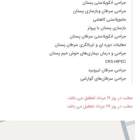
جراحی انکوپلاستی پستان
خیلی خیلی
جراحی سرطان وبازسازی پستان
برای کنسر سینه مراجعه کردم بسیار دکتر با سواد و با شخصیتی ه
ماموپلاستی کاهشی
عالی-درجه یک
بازسازی پستان با پروتز
بسیار خوب و دلسوز هستند
جراحی انکوپلاستی سرطان پستان
خوب بود
معاینات دوره ای و غربالگری سرطان پستان
من برای گرفتن تاییدیه جراحی دیگری رفتم ولی خیلی جالب و باح
جراحی و درمان بیماری‌های خوش خیم پستان
ایشون هم با حوصله همه مدارک رو اسکن میکرد توضیح میداد
CRS-HIPEC
تجربه بسیار عالی بود آقای دکتر بادل وجان به حرف مریض گوش می
جراحی سرطان تیرویید
قبلی درست نبوده. تشکر ویژه از آقای دکتر خضری ومنشی بااخلاقش
جراحی سرطان‌های گوارشی
بسیار پزشک توانا و خوش برخوردی هستند و برای بیمار احترام قائ
اوکی بود
مطب در روز ۱۹ مرداد تعطیل می باشد.
برای معاینه وقت میگذارند
مطب در روز ۲۴ مرداد تعطیل می باشد.
بسیار با معلومات پزشک عالی
بسیار دکتر با سواد و خوش اخلاق احسنت بهشون
در تشخیص وسواس بجایی دارند و دقت نظر خوبی داشتند
مشکل پستان و عالی ترین هستن