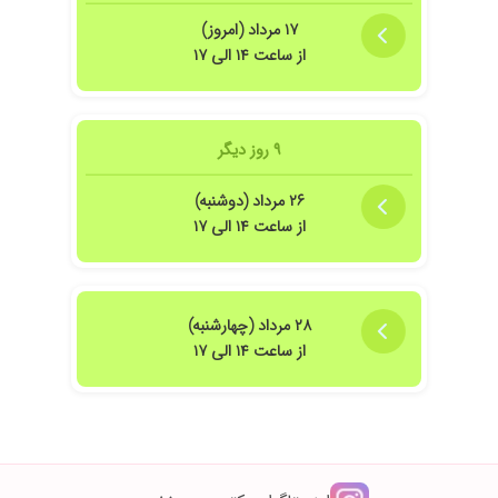
۱۷ مرداد (امروز)
از ساعت ۱۴ الی ۱۷
کتر جراحی خواهم شد
۹ روز دیگر
۲۶ مرداد (دوشنبه)
از ساعت ۱۴ الی ۱۷
امش و بسیار با حوصله و دقیق بررسی کردند و با توضیحات کامل باعث رفع نگرانی ما ش
۲۸ مرداد (چهارشنبه)
از ساعت ۱۴ الی ۱۷
مام توضیحات رو میدن هر سوالی بیمار داشته باشه جواب میدن .ممنونم ازشون
هایت مهارت ودقت عمل نمودند بدون هیچ چشم داشت وهزینه خارج ازتعرفه بیمارستا