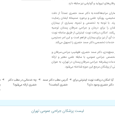
طان‌های تیروئید و گوارشی نیز سابقه دارد.
ماران مراجعه‌کننده به دکتر صمد خضری عمدتاً از دقت
خیصی، رویکرد علمی و برخورد صمیمانه ایشان رضایت
نجام شد و شرایط از هرجنبه ایده آل بود بهبودی کامل حاصل شد با تشکر فراوان از 
رند. با توجه به تخصص و تجربه، بسیاری از بیماران
 هر دو سینه
شان را برای درمان و جراحی سرطان پستان توصیه
‌کنند. امکان دریافت نوبت اینترنتی از طریق سامانه نوبت
ت آی آر نیز برای بیماران فراهم است و این امر دسترسی
 خدمات تخصصی دکتر صمد خضری را تسهیل می‌کند.
ات بیمار گوش میدن... معاینه دقیق و تشخیص خوب...
 جمع‌بندی، دکتر صمد خضری، فلوشیپ جراحی سرطان و
خصص جراحی عمومی، با سابقه علمی معتبر و ارائه
 بودن و تازه درمان و شروع کردیم
مات پیشرفته جراحی سرطان پستان در تهران، به عنوان
ی از پزشکان مرجع این حوزه شناخته می‌شود.
 گوش میدن
آیا امکان دریافت نوبت اینترنتی برای
آدرس مطب دکتر صمد
چه خدماتی در مطب دکتر
د
دکتر خضری وجود دارد؟
خضری کجاست؟
خضری ارائه می‌شود؟
ب
م
لیست پزشکان جراحی عمومی تهران
ر صبور و باحوصله و دقیق هستن و وقت زیادی برای بیمار میذارن.