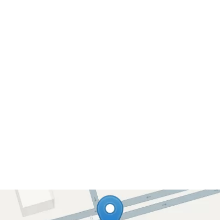
ستن تشخیص عالی در کل کاملا راضی
وصله مدارک رو دیدن و تایید ندادن تا مجددا سونو انجام دادم و خیالشون که راحت 
دن. وازهمه مهمترتشخیص بسیارعالی وبه موقع. من از زاهدان واسه جراحی رفتم بزرگ
ون. توصیه میکنم این پزشک کارامدو
ل هستند.