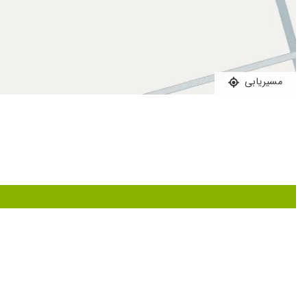
تعداد زیادی توده زیر جلدی داشتم که با توجه به سابقه غده لیپوس
عالی
خوب بود
عالی بود
مسیریابی
بسیار عالی با حوصله و دقیق تمام موارد بررسی کردن و معاینه کرد
پدرم تحت نظر دکتر هستن ، سرطان معده ، عمل شدن ، بسیار رازی
بسیاربادقت برای تشخیص ممنون از ایشون
با تجربه ودقیق
عاااالیییی
خیلی آروم هستن اما بنظرم زیادی خونسرد عمل میکنن البته اخلاق
یه مشاوره عالی دادن
دکتر خوبی هستند با حوصله و کامل توضیح میدند منشی بسیار خوب
سلام من وخواهرم جراحی معده و روده داشتیم که بسیار عالی بود 
خیلی ارامش داشتند و پر حوصله
بهترین و مردمدار ، باتجربه و با سواد ، دلسوز و پیگیر درمان بیمار،