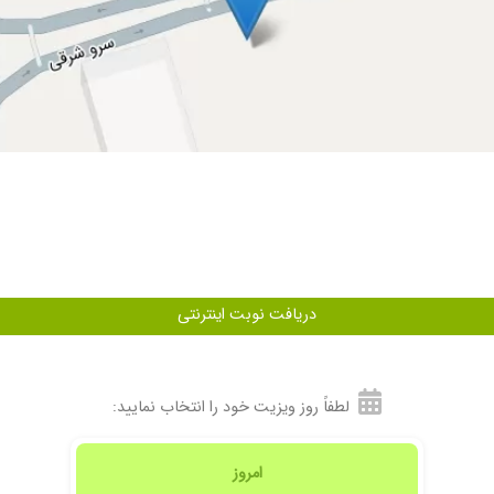
ارکم در بازو.. به نحو احسنت خارج کردن و خوشبختانه آزمایشات پاتولوژی بعد عمل هم 
ن .ممنون از اقای دکتر و منشی محترمشون.زمان انتظار هم برای من حدود نیم ساعت بود
 هستیم ، دکتر بسیار خوب و کار درستی هستن ، خدا بهشون سلامتی بده
دریافت نوبت اینترنتی
 ایشون بد نیست
 وخوش برخورد و با حوصله ای دارند در مجموع من راضی بودم
لطفاً روز ویزیت خود را انتخاب نمایید:
دکتر بسیار حاذق ومنشی ایشون بسار خوش برخورد بودن
امروز
 یک فرشته ی الهی خیلی ازت ممنونم آقای دکتر .