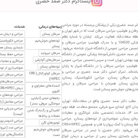
اینستاگرام دکتر صمد خضری
ی عملم نموند. تشخیص عالی
بم دکترنیست فرشته ی آسمانیست خانم معماری منشی مظب دکتر صمد خضری هم بسیار
تر صمد خضری یکی از پزشکان برجسته در حوزه جراحی
زمینه‌های درمانی:
خدمات:
طان و فلوشیپ جراحی سرطان است که در شهر تهران و
سرطان پستان
جراحی و درمان سر
طقه سعادت‌آباد فعالیت می‌کند. ایشان با شماره نظام
توده‌های خوش‌خیم
جراحی انکوپلاستی
پزشکی 104533 و با مدرک فلوشیپ جراحی سرطان و
پستان
بازسازی پستان هم
صص جراحی عمومی از دانشگاه شیراز، شناخته می‌شود.
سرطان تیروئید
تر صمد خضری دانش‌آموخته پزشکی عمومی از دانشگاه
جراحی حفظ پستان 
ید بهشتی تهران است و سپس تخصص جراحی عمومی
سرطان‌های گوارشی
غربالگری و معاینات
فلوشیپ جراحی سرطان را در دانشگاه شیراز به پایان
توده‌های پستان
نمونه‌برداری از تو
ا که عالییی بوده ، خیلی انسان شریفی هستن
انده‌اند. تمرکز اصلی دکتر صمد خضری بر جراحی و
سرطان کولورکتال (CRS-
جراحی سرطان تیرو
مان سرطان پستان، جراحی انکوپلاستیک پستان،
HIPEC)
جراحی سرطان‌های
زسازی پستان همزمان با جراحی سرطان و درمان
انسدادهای صفراوی و
درمان CRS-HIPEC
ماری‌های خوش‌خیم پستان است.
کلیوی
جراحی توده‌های 
نمونه رو پیشنهاددادند
زخم‌های مزمن (دیابتی،
 مطب دکتر صمد خضری واقع در سعادت‌آباد تهران،
جراحی مفاصل (زانو
سوختگی، عروقی، بستر)
 صمد خضری حالشون خوب هست ..جا داره از استاد خضری ومنشی با ادب ومحترم دکتر
دان کاج، ابتدای سرو شرقی، مجتمع سعادت، طبقه دوم،
جراحی سرپایی محد
کشیدگی و رگ‌به‌رگ شدن
واحد ۱۴، خدمات تخصصی مانند غربالگری و معاینات
کیست)
عضلات و رباط‌ها
ره‌ای پستان، نمونه‌برداری از توده‌های پستان، جراحی
جراحی اندومتریوز 
تومورهای لگن
حفظ پستان با کمک پروتز یا فلپ و همچنین CRS+HIPEC
جراحی غدد (تیروئید
تومورهای خوش‌خیم
ائه می‌شود. دکتر خضری با تبحر در جراحی سرطان‌
شکستگی‌های اورژان
دست
تان، بازسازی پستان پس از جراحی و درمان انواع