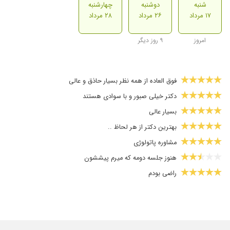
شنبه
دوشنبه
چهارشنبه
۱۷ مرداد
۲۶ مرداد
۲۸ مرداد
امروز
۹ روز دیگر
فوق العاده از همه نظر بسیار حاذق و عالی
دکتر خیلی صبور و با سوادی هستند
بسیار عالی
بهترین دکتر از هر لحاظ ..
مشاوره پاتولوژی
هنوز جلسه دومه که میرم پیششون
راضی بودم
بسیار باحوصله بودند و دقیق معاینه کردند ، معطلی هم در مطب ندا
چکاپ..کیست سینه
بسیار عالی....