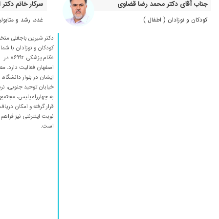
بهترین متخصص کودکان
جناب آقای دکتر محمد رضا قضاوی
سرکار خانم دکتر 
با سلام،تقریبا۱۳سال هست که پسرم رو پیششون میبرم ،دکتری بسیار بسیار خوش اخلاق،حاذق،دلسوزی هستن و تشخیص های ایشون همیشه عالی بوده و هست به نظرم بهترین دکتر در زمینه کودکان ایشون هستن
کودکان و نوزادان ( اطفال )
غدد، رشد و متابول
تشخیص بسیار خوبی دارند
دکتر شیرین باجغلی م
بهترین دکتر کودک هست عالی با تجربه
کودکان و نوزادان با شمار
نظام پزشکی ۸۶۹۹۴ در
عالی هستن
اصفهان فعالیت دارد. م
عااالی هستن
ایشان در بلوار دانشگاه،
خیابان توحید جنوبی، نر
دکتر خوبی هستن از ۳ سالگی دخترم پیشش میریم ولی دارو خیلی گرون قیمت میدن
به چهارراه پلیس، مجتمع 
سلام دکتربسیارخوبی است
قرار گرفته و امکان دریاف
نوبت اینترنتی نیز فراهم
عالی عالی
است.
بسیار عالی
دکتر بسیار خوبی هستن
برا بیماری بچه هام مراجعه کردم و همیشه راضی بودم
بسیارعالی
دکتر عالی
بسیارصبوروباحوصله برای تشخیص وقت میگذارند