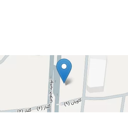
 ممنونم
ه ایشون مراجعه میکنم وراضی هستم از اخلاق و تجربه عالی شون خدا سلامتی بهشون بدد