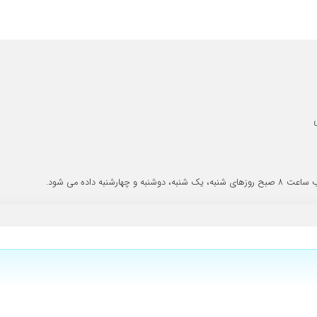
اد ،با تجویز ایشون دخترم سریع بهبود یافت