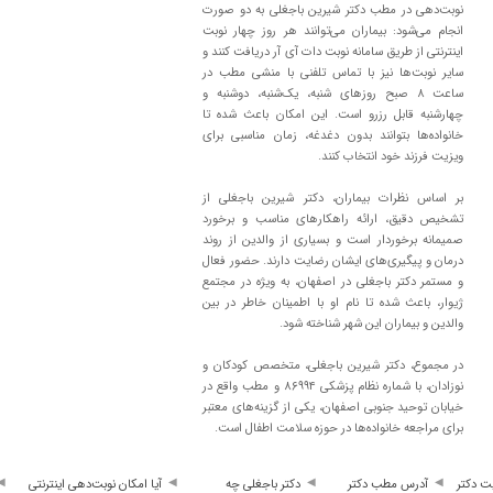
نوبت‌دهی در مطب دکتر شیرین باجغلی به دو صورت
انجام می‌شود: بیماران می‌توانند هر روز چهار نوبت
اینترنتی از طریق سامانه نوبت دات آی آر دریافت کنند و
سایر نوبت‌ها نیز با تماس تلفنی با منشی مطب در
ساعت ۸ صبح روزهای شنبه، یک‌شنبه، دوشنبه و
چهارشنبه قابل رزرو است. این امکان باعث شده تا
خانواده‌ها بتوانند بدون دغدغه، زمان مناسبی برای
ویزیت فرزند خود انتخاب کنند.
بر اساس نظرات بیماران، دکتر شیرین باجغلی از
تشخیص دقیق، ارائه راهکارهای مناسب و برخورد
صمیمانه برخوردار است و بسیاری از والدین از روند
درمان و پیگیری‌های ایشان رضایت دارند. حضور فعال
ی هستند ،با حوصله، مهربان و پیگیر
و مستمر دکتر باجغلی در اصفهان، به ویژه در مجتمع
ژیوار، باعث شده تا نام او با اطمینان خاطر در بین
والدین و بیماران این شهر شناخته شود.
در مجموع، دکتر شیرین باجغلی، متخصص کودکان و
نوزادان، با شماره نظام پزشکی ۸۶۹۹۴ و مطب واقع در
خیابان توحید جنوبی اصفهان، یکی از گزینه‌های معتبر
برای مراجعه خانواده‌ها در حوزه سلامت اطفال است.
 نتیجه گرفتم
م عجله دارن و هول میکنم واسه همین سوالاتمو اگر یادداشت نکنم یادم میره
ت دکتر
آدرس مطب دکتر
دکتر باجغلی چه
آیا امکان نوبت‌دهی اینترنتی