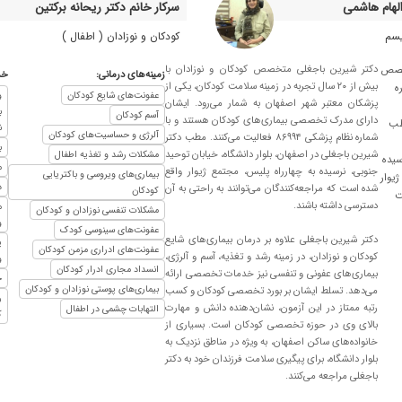
الهام هاشمی
سرکار خانم دکتر ریحانه برکتین
یسم
کودکان و نوزادان ( اطفال )
دکتر شیرین باجغلی متخصص کودکان و نوزادان با
تخصص
زمینه‌های درمانی:
خد
بیش از ۲۰ سال تجربه در زمینه سلامت کودکان، یکی از
ه
عفونت‌های شایع کودکان
و
پزشکان معتبر شهر اصفهان به شمار می‌رود. ایشان
ب
آسم کودکان
دارای مدرک تخصصی بیماری‌های کودکان هستند و با
طب
ن
آلرژی و حساسیت‌های کودکان
شماره نظام پزشکی ۸۶۹۹۴ فعالیت می‌کنند. مطب دکتر
ب
شیرین باجغلی در اصفهان، بلوار دانشگاه، خیابان توحید
مشکلات رشد و تغذیه اطفال
سیده
م
جنوبی، نرسیده به چهارراه پلیس، مجتمع ژیوار واقع
بیماری‌های ویروسی و باکتریایی
ژیوار
د
شده است که مراجعه‌کنندگان می‌توانند به راحتی به آن
کودکان
ت
دسترسی داشته باشند.
م
مشکلات تنفسی نوزادان و کودکان
و
عفونت‌های سینوسی کودک
دکتر شیرین باجغلی علاوه بر درمان بیماری‌های شایع
پ
عفونت‌های ادراری مزمن کودکان
کودکان و نوزادان، در زمینه رشد و تغذیه، آسم و آلرژی،
و
انسداد مجاری ادرار کودکان
بیماری‌های عفونی و تنفسی نیز خدمات تخصصی ارائه
خ
بیماری‌های پوستی نوزادان و کودکان
می‌دهد. تسلط ایشان بر بورد تخصصی کودکان و کسب
ر
رتبه ممتاز در این آزمون، نشان‌دهنده دانش و مهارت
التهابات چشمی در اطفال
ک
بالای وی در حوزه تخصصی کودکان است. بسیاری از
خانواده‌های ساکن اصفهان، به ویژه در مناطق نزدیک به
بلوار دانشگاه، برای پیگیری سلامت فرزندان خود به دکتر
باجغلی مراجعه می‌کنند.