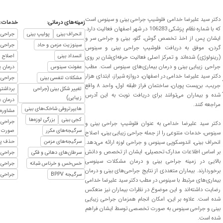
دکتر سید علیرضا خدامی فلوشیپ جراحی بینی و سینوس است
زمینه‌های درمانی:
خدمات:
که با شماره نظام پزشکی 106283 در شهر اصفهان فعالیت دارد.
انحراف بینی
پولیپ بینی
جراحی ز
ایشان پس از اخذ تخصص گوش، گلو، بینی و جراحی سر و
سینوزیت مزمن و حاد
جراحی 
گردن، موفق به دریافت فلوشیپ جراحی بینی و سینوس
انسداد بینی
اصلاح ا
(رینولوژی) شده‌اند و تمرکز اصلی فعالیت حرفه‌ای‌شان بر روی
جراحی زیبایی بینی و درمان بیماری‌های سینوس است. مطب
عفونت سینوس
درمان پ
دکتر سید علیرضا خدامی در اصفهان، دروازه شیراز، ابتدای هزار
مشکلات تنفسی بینی
جراحی 
جریب، بن‌بست پویان، ساختمان فراز طبقه اول، واحد ۸ واقع
تغییر شکل بینی (جراحی
برداشتن
شده و بیماران می‌توانند برای دریافت نوبت به این آدرس
زیبایی)
درمان ع
مراجعه کنند.
هایپرتروفی شاخک‌های بینی
مشاوره
کجی بینی
بزرگی لوزه‌ها
جراحی 
دکتر سید علیرضا خدامی به عنوان فلوشیپ جراحی بینی و
سرگیجه‌های مکرر
صورت
سینوس، خدمات متنوعی را از جمله جراحی زیبایی بینی، اصلاح
سرگیجه‌های مزمن
حذف پ
انحراف بینی، اندوسکوپی سینوس و جراحی لوزه ارائه می‌دهد.
بر اساس اطلاعات مدارک تحصیلی، ایشان از تخصص و دانش
سرطان‌های دهانی و فکی
جراحی 
بالایی در زمینه جراحی بینی و درمان مشکلات سینوسی
خس‌خس و خرناس شبانه
جراحی 
برخوردارند. بیماران متعددی از نتایج جراحی‌های بینی و درمان
سرگیجه BPPV
جراحی 
بیماری‌های مرتبط با سینوس در مطب دکتر سید علیرضا خدامی
رضایت داشته‌اند و این موضوع در نظرات بیماران نیز منعکس
شده است. علاوه بر این، امکان انجام همزمان جراحی زیبایی
بینی و جراحی سینوس به صورت تخصصی توسط ایشان فراهم
شده است.