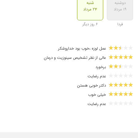
دوشنبه
شنبه
۱۹ مرداد
۲۴ مرداد
فردا
۶ روز دیگر
عمل لوزه ،خوب بود خداروشکر
عالی از نظر تشخیص سینوزیت و درمان
برخورد
عدم رضایت
دکتر خوبی هستن
خیلی خوب
عدم رضایت
از طریق دوستم با ایشون آشنا شدم.برای جراحی زیبایی بینی عا
پیشنهاد میکنم
عمل بینی کردم بسیار دکتر پنجه طلا و کار درستی هستن الآنم هیچ