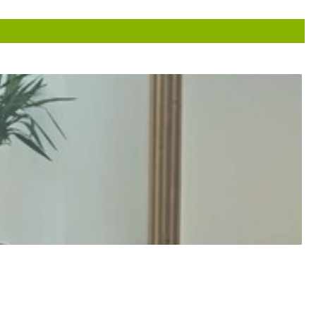
مشگل صدای در گوش که عالی درمان شد
انحراف بینی
تشخیص صحیح داشتن
نوبت عمل میخواهیم عمل بینی
فقط معاینه شدم برای عمل بینی
بسیار عالی
گوشم مشکل داشت و الان تحت درمانم
عمل رینو پلاستی انجام دادم
دکتر علیرضا خدامی بهترین دکتر تو ایرانه کارش حرف نداره اصل فک
کاهش شنو
عمل بینی،راضی بودم.
دخترم لوزه داشت دکتر عملش کرد خیلی عالی بود
دکتر با
عمل بینی
بیماری الرژی و سینس داشتم و نتیجه خوبی از ایشان گرفتم