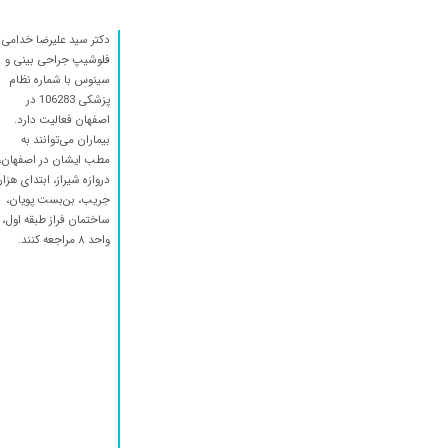
عمل بینی
عمل زیبایی بینی بسیار عالی
دکتر سید علیرضا خدامی
فلوشیپ جراحی بینی و
پیر شدن دستشون میلرزه من ک ترسیدم بچمو ببرم ب ا عمل لوزه
سینوس با شماره نظام
عمل لوزه فرزند
پزشکی 106283 در
اصفهان فعالیت دارد.
خوب بود
بیماران می‌توانند به
عدم رضایت
مطب ایشان در اصفهان،
دروازه شیراز، ابتدای هزار
عمل زیبایی
جریب، بن‌بست پویان،
عدم رضایت
ساختمان فراز طبقه اول،
واحد ۸ مراجعه کنند.