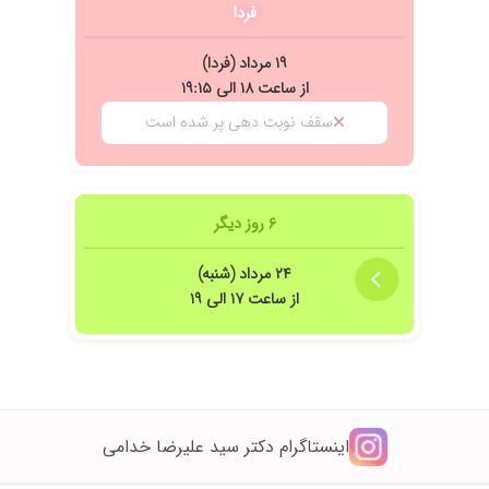
فردا
۱۹ مرداد (فردا)
از ساعت ۱۸ الی ۱۹:۱۵
ینترنتی نویت میگیری اما اونجا که میری مثل صف نونوائیه هر کی زودتر رسید یا هر ک
سقف نوبت دهی پر شده است
۶ روز دیگر
۲۴ مرداد (شنبه)
از ساعت ۱۷ الی ۱۹
مطب بانظم. با وجود شلوغی، مراجعه کنندگان به ترتیب ویزیت می شدند. دکتر خدامی ب
 .
اینستاگرام دکتر سید علیرضا خدامی