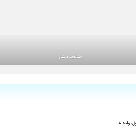
ن
مشاهده بیشتر ...
احی بینی هم داشتم که ۱۰۰درصد کارشون عالیه
م
، واحد ۸