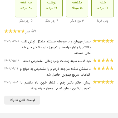
شنبه
یکشنبه
دوشنبه
سه شنبه
۱۷ مرداد
۱۸ مرداد
۱۹ مرداد
۲۰ مرداد
پس فردا
۳ روز دیگر
۴ روز دیگر
۵ روز دیگر
۵۷ نفر
۱۴۰۳/۰۳/۰۸
بسیار مهربان و با حوصله هستند مشکل تپش قلب
داشتم با یکبار مراجعه و تجویز دارو مشکل حل شد
عالی هستند
۱۴۰۴/۰۵/۱۳
درد قفسه سینه ودست چپ وعالی تشخیص دادند
۱۴۰۳/۰۹/۱۹
با مشکل سکته مراجعه کردم و با تشخیص به موقع و
اقدامات سریع بهبودی حاصل شد
۱۴۰۴/۱۰/۰۸
پیش خانم دکتر رفتم . فشار خون بالا داشتم با
تجویز ایشون درمان شدم . بسیار حرفه بودند .
۱۴۰۳/۰۳/۰۳
اکو انجام دادم بسیار با دقت و حوصله بررسی میکرد
لیست کامل نظرات
و اشراف و تسلط خوبی داره
۱۴۰۴/۰۹/۲۳
خیلی خوب
۱۴۰۳/۰۲/۳۱
بسیار عالی و با تجربه