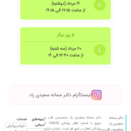
۱۹ مرداد (دوشنبه)
خانم دکتر سعیدی راد و تشخیص و تجویز خوب
از ساعت ۱۷:۱۵ الی ۱۹:۱۵
ایشون، بهبودی و سلامتی ام رو دوباره بدست
آوردم. ممنونم از زحماتشون.
۱۴۰۳/۰۳/۰۷
سال گذشته ویزیتم کردن.عالی بود درمانشون
۵ روز دیگر
۲۰ مرداد (سه شنبه)
از ساعت ۱۴:۳۰ الی ۱۶
اینستاگرام دکتر سمانه سعیدی راد
دکتر سمانه سعیدی راد متخصص قلب و
دکتر سمانه
زمینه‌های
خدمات:
عروق با شماره نظام پزشکی 160632 از
سعیدی راد
درمانی:
اکوکاردیوگرافی
پزشکان فعال در شهر قم است. ایشان دارای
متخصص قلب و