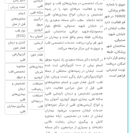
داپلر رنگی
نارسایی
مدرک تخصصی در بیماری‌های قلب و عروق
عروق با شماره
قلبی
تست ورزش
بوده و فعالیت حرفه‌ای خود را در زمینه
نظام پزشکی
سکته قلبی
انجام
تشخیص و درمان انواع بیماری‌های قلبی
160632 در شهر
مشاوره‌های
درگیری
ادامه داده‌اند. مطب دکتر سمانه سعیدی راد
قم فعالیت دارد.
قبل از عمل
عروق
در خیابان شهید صدوقی، تقاطع بلوار
مطب ایشان در
کرونری
نوار قلب
محمودنژاد-شهید عراقی، ساختمان شهر
خیابان شهید
(ECG)
آمبولی ریه
پزشکان، طبقه پنجم واقع شده و بیماران در
صدوقی،
شهر قم برای دریافت خدمات تخصصی قلب
کنترل و درمان
آریتمی
ساختمان شهر
فشار خون
و عروق به این مرکز مراجعه می‌کنند.
قلبی
پزشکان، طبقه
آنژیوگرافی
فشار خون
پنجم قرار دارد و
در کارنامه دکتر سمانه سعیدی راد تجربه موفق
قلبی
بالا
امکان دریافت
انجام بیش از ۱۰۰۰ آنژیوگرافی ثبت شده
مشاوره
بیماری‌های
نوبت اینترنتی
است. ایشان در زمینه‌های مختلفی از جمله
تخصصی قلب
شریان
فراهم است.
اکوکاردیوگرافی داپلر رنگی، تست ورزش، نوار
و عروق
کرونری
قلب، کنترل فشار خون و انجام مشاوره‌های
تشخیص و
اختلالات
قلبی قبل از عمل جراحی فعالیت دارد.
درمان
ریتم قلب
همچنین تشخیص و درمان نارسایی قلبی،
بیماری‌های
اختلالات
سکته قلبی، بیماری عروق کرونری، آمبولی ریه
قلبی
دریچه‌ای
و انواع آریتمی‌های قلبی از دیگر حوزه‌های
پیگیری بیماران
قلب
خدمات ایشان محسوب می‌شود. بیماران
قلبی
ایشان از دقت در تشخیص، ارائه مشاوره
کامل، و پیگیری درمان رضایت بالایی
داشته‌اند و بسیاری از مراجعین، دکتر سمانه
سعیدی راد را به عنوان متخصص قلب قابل