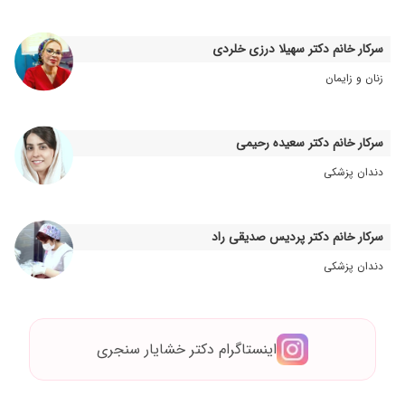
۱۴۰۲/۱۰/۰۳
دکتر بااخلاق و کاربلد کارشون حرف نداره
۱۴۰۴/۰۲/۲۰
بسیار عالی
سرکار خانم دکتر سهیلا درزی خلردی
۱۴۰۳/۰۱/۲۰
دکتر خوش برخورد و خوب و کاربلدی هستن.من دو
زنان و زایمان
تا پسرامو واسه ترمیم خرابی دندوناشون پیششون
بردم و راضی بودم.
۱۴۰۴/۰۴/۰۹
دخترم تحت درمان بیهوشی ۱۲ تا از دندان هایش را
سرکار خانم دکتر سعیده رحیمی
دکتر درست کردند و بسیار راضی بودم
دندان پزشکی
۱۴۰۳/۱۲/۰۱
عالیه کارشون
۱۴۰۳/۱۲/۱۶
بسیار عالی و همراه برای بچه ها. با اخلاق و مهربان
۱۴۰۴/۰۴/۲۹
عالی بودن ایشون. در کلینیک رایا با سدیشن برای
سرکار خانم دکتر پردیس صدیقی راد
پسر دو سالم هفت تا دندون و یک فلوراید تراپی
دندان پزشکی
کلا در یک ساعت ونیم انجام دادن و بسیار پسرم
راحت و بدون درد بود بعد عمل
۱۴۰۳/۰۸/۱۹
0129563180
اینستاگرام دکتر خشایار سنجری
۱۴۰۴/۰۸/۲۸
عالی هستن
۱۴۰۵/۰۴/۰۲
تحت سدیشن دندونای بچم رو ترمیم عصبکشی و
روکش کردن. نتیجه خوب بود. قسمت خوبی ک