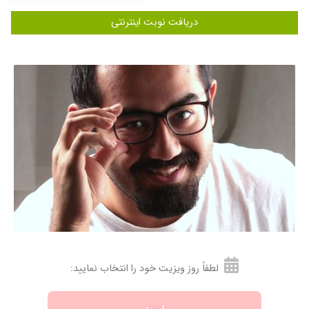
های دخترم معضل داشتم و همچنین کادر بسیار
دریافت نوبت اینترنتی
مهربان و پیگیر براشون آرزوی سلامتی دارم
۱۴۰۵/۰۲/۱۰
خیلی دکتر خوبی هستند
۱۴۰۴/۰۵/۰۸
ویزیت برخوردشان خوب بود
۱۴۰۳/۰۸/۲۲
فعلا کار خاصی انجام نداده اند
۱۴۰۴/۰۵/۰۶
عصب کشی و روکش فلوراید تراپی و گارد دندانی
برای دخترم انجام دادن با روش خواب بسیار با تبحر
و عالی بودن بسیار راضی هستم
۱۴۰۵/۰۴/۰۹
دکتر خیلی خوب با بچه ارتباط برقرار
کردند.تشخیص ش و ارزیابی انجام دادند.محیط
مطب بدون استرس بود. کاش سایر دندانپزشکان
بزرگسالان،و محیط مطب برای افراد بزرگسال هم
همینطور بود .
۱۴۰۴/۰۴/۲۸
دکتر بسیار خوبی هستن
۱۴۰۵/۰۲/۰۷
دکتر سنجری بینهایت پزشک مهربان و باتجربه ای
لطفاً روز ویزیت خود را انتخاب نمایید:
هستن
۱۴۰۵/۰۵/۱۱
آقای دکتر بسیار حاذق و متبحر ، خیلی هم دلسوز و