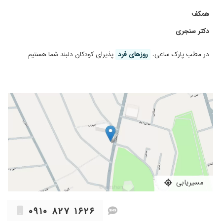
۱۴۰۴/۰۱/۲۶
من برای بار اول بود که مراجعه کردم اقای دکتر فوق
همکف
العاده مهربان و خوشرو هستند
دکتر سنجری
۱۴۰۵/۰۳/۱۰
خیلی دکتر خوبی هستند.به روش سدیشن دندون
دختر ۸سالم که اضطراب و فوبیا داشت رو درست
کردن. ۵ تا کشیدنی و ۴ عصب کشی و روکش
در مطب پارک ساعی،
روز‌های فرد
پذیرای کودکان دلبند شما هستیم
انجام دادن. قیمت هم نسبت به کیفت متناسب بود
۱۴۰۴/۰۱/۳۱
دکتربااخلاق مهربان کاردرست ایشون رو به همه
پیشنهاد میکنم
۱۴۰۳/۱۰/۲۱
عالی و بینظیر
۱۴۰۳/۰۲/۳۱
بسار دکتر
۱۴۰۴/۰۱/۲۶
عالی هستن ایشون
۱۴۰۴/۰۱/۲۴
برخورد بسیار خوبی داشتند.
۱۴۰۳/۰۲/۳۱
بهترین پزشک بسیار حرفه ای و خوش برخورد
۱۴۰۳/۰۷/۲۲
بسیار با کودکان مهرباننند
مسیریابی
۱۴۰۴/۰۱/۲۸
درود. دندانپزشک اطفال به معنای واقعی.خوش
برخورد٬ مجرب و حرفه ای خداروشکر که با ایشون
۰۹۱۰ ۸۲۷ ۱۶۲۶
آشنا شدیم چون واقعا سر چکاب و ترمیم دندون