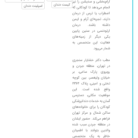
آرام‌بخشی و سدیشن را نیز
اشتیاق میان.ممنونم دکتر جان
کیست دندان
اسپلینت دندان
انجام می‌دهد تا کودکانی که
۱۴۰۳/۰۷/۱۰
کارشون خ
اضطراب یا ترس از درمان
دارند، تجربه‌ای آرام و ایمن
۱۴۰۳/۱۲/۰۷
دکتری بسیار مهربان با بچه ها هستن، ازشون
داشته باشند. درمان
ممنونم،دندان های پسرم را با خواب عمیق درست
ارتودنسی در سنین پایین
کردن که پسرم چیزی متوجه نشد و راضی بودم
یکی دیگر از زمینه‌های
فعالیت این متخصص به
۱۴۰۲/۰۸/۲۴
بهترین دندان پزشک کودکان قطعا
شمار می‌رود.
۱۴۰۳/۰۵/۲۸
سالهاست، برای همه موارد از حضورشان استفاده
می کنیم
مطب دکتر خشایار سنجری
در تهران، منطقه جردن و
۱۴۰۳/۰۲/۲۴
دکتر خوب باخلاق عالی باسواد هرجا بچمو بردم
روبروی پارک ساعی، بر
گفتن باید دندونش کشیده بشه ولی دکتر سنجری
خیابان ولیعصر، بین کوچه
گفتن که نمیکشیم تعمیرش میکنیم
تختی و امینی، پلاک ۲۳۶۴
واقع شده است. این
۱۴۰۳/۰۴/۱۹
بسیار خوب و با حوصله
موقعیت مکانی، دسترسی
۱۴۰۴/۱۲/۰۵
واقعا آدم خیلی باحوصله و کاردرست و با حوصله من
آسان به خدمات دندانپزشکی
کودکان را برای خانواده‌های
پسرم عمل کرد عالی بود خیلی خیلی راضی بودم
ساکن شمال و مرکز تهران
۱۴۰۵/۰۴/۲۵
خیلی خوش اخلاق بودن وکارشون عالی بود
فراهم می‌کند. حضور ایشان
در منطقه جردن سبب شده
۱۴۰۳/۰۷/۰۳
واقعا دکتر کاربلد و حرفه ای عاااااالی
والدین بتوانند با اطمینان
۱۴۰۴/۱۲/۱۲
با تجربه و خوش برخورد
خاطر به یک متخصص