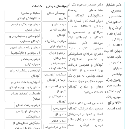
ایشون رو انتخاب کردم احساس خوبی هست ک به
دکتر خشایار سنجری یکی از
دکتر خشایار
زمینه‌های درمانی:
خدمات:
آدم میدن. خوش رفتار هستن. بعد از درمان هم ول
متخصصان برجسته
سنجری
پوسیدگی دندان
معاینه و مشاوره
دندانپزشکی کودکان در
نمیکنن به امان خدا. آدم میتونه سوالات و مشکلات
متخصص
شیری
دندانپزشکی کودکان
تهران است که با شماره نظام
دندانپزشکی
رو بپرسه و ایشون به خوبی پاسخ میدن. خدا
درد دندان و
درمان پوسیدگی و ترمیم
پزشکی 143409 خدمات
کودکان با
بهشون خیر بده
عفونت لثه در
دندان شیری
حرفه‌ای و تخصصی به
شماره نظام
کودکان
آرام‌بخشی و سدیشن برای
۱۴۰۳/۰۶/۱۳
باحوصله و دقیق
کودکان و نوجوانان ارائه
پزشکی
مراقبت پیشگیرانه
کودکان مضطرب
می‌دهد. دکتر خشایار
143409 در
۱۴۰۳/۰۵/۰۳
خرابی دندان پزشکی بسیار مهربان کار بلد و
و فلورایدتراپی
درمان ریشه دندان شیری
سنجری با تکیه بر مدرک
تهران فعالیت
باشخصیت
ترمیم و درمان
(پالپوتومی و پالپکتومی)
دکترای حرفه‌ای دندانپزشکی
دارد. مطب
دندان‌های
و تخصص دندانپزشکی
فیشور سیلانت و
۱۴۰۲/۱۱/۰۱
دکتر بسیار دلسوز هستن و بچه ها بدون استرس
ایشان در
آسیب‌دیده یا
فلورایدتراپی
کودکان و همچنین دریافت
هستن
خیابان
شکسته کودک
بورد تخصصی از دانشگاه
ارتودنسی پیشگیرانه برای
ولیعصر،
مشکلات ارتودنسی
۱۴۰۳/۱۲/۱۰
شهید بهشتی، به عنوان یک
قرار بود حضوری خدمت آقای دکتر برسیم به علتی
کودکان
روبروی پارک
اولیه در کودکان
مرجع معتبر در حوزه سلامت
نتوانستیم آقای دکتر لطف فرمودند بدون دریافت حق
آموزش بهداشت دهان و
ساعی، بین
درمان اضطراب و
دهان و دندان کودکان
دندان به والدین و کودکان
ویزیت به صورت online ویزیت فرمودند و راهنمایی
کوچه تختی و
ترس از
شناخته می‌شود.
نایت‌گارد (محافظ دندان
کردند.
دندانپزشکی در
امینی، پلاک
شبانه)
کودکان
۲۳۶۴ واقع
تخصص اصلی دکتر خشایار
۱۴۰۴/۰۹/۲۶
عالی هستند
فیشورسیلانت دندان
فلوروزیس
شده است.
سنجری دندانپزشکی کودکان
درمان‌های اورژانسی
۱۴۰۵/۰۳/۲۶
سلام دکتر خشایار بی نظیرن،از لحاظ کار و اخلاق
است و علاوه بر درمان‌های
دندان لق
دندانپزشکی
حرف ندارن،دخترام با اینکه بشدت از دندانپزشکی
رایج، خدمات ویژه‌ای مانند
دندان عفونی
جایگزینی دندان‌های از
میترسیدن از زمانی که پیش دکتر سنجری میبرم با
درمان کودکان تحت
دندان ترک‌خورده
دست رفته با ایمپلنت