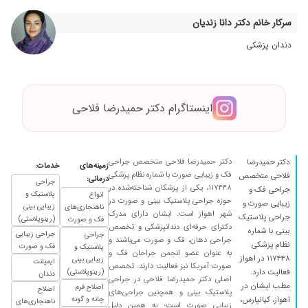
۱۴۰۰/۰۲/۲۱
جراحی دندان عقل نهفته داشتم و بسیار راضی بودم
سرکار خانم دکتر دانا زندیان
۱۴۰۰/۰۳/۰۲
فوق العاده ن
دندان پزشکی
۱۳۹۹/۱۲/۱۱
عالی،بینیمو عمل کردم عااااتلی شده
۱۴۰۰/۱۱/۱۷
برام ایمپلنت گذاشتند،خیلی راضی بودم
اینستاگرام دکتر حمیدرضا فلاحی
دکتر حمیدرضا فلاحی متخصص جراحی
دکتر حمیدرضا
زمینه‌های
خدمات:
فک و زیبایی صورت با شماره نظام پزشکی
فلاحی متخصص
درمانی:
جراحی
۱۱۷۴۴۸، یکی از پزشکان شناخته‌شده در
جراحی فک و
پلاستیک و
انواع
حوزه جراحی پلاستیک بینی و صورت در
زیبایی صورت و
زیبایی بینی
ناهنجاری‌های
شهر اهواز است. ایشان دارای مدرک
جراحی پلاستیک
(رینوپلاستی)
فک و صورت
دکترای حرفه‌ای دندانپزشکی و تخصص
بینی با شماره
جراحی زیبایی
جراحی
جراحی دهان، فک و صورت می‌باشند و
نظام پزشکی
فک و صورت
پلاستیک و
به عنوان عضو انجمن جراحان فک و
۱۱۷۴۴۸ در اهواز
زیبایی بینی
ایمپلنت
صورت آمریکا نیز فعالیت دارند. تخصص
فعالیت دارد.
(رینوپلاستی)
دندان
اصلی دکتر حمیدرضا فلاحی در جراحی
مطب ایشان در
اصلاح فرم
اصلاح
پلاستیک بینی و همچنین جراحی‌های
اهواز، کیانپارس،
چانه و گونه
ناهنجاری‌های
زیبایی صورت است؛ به همین دلیل