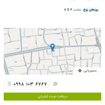
۱۴۰۴/۰۹/۲۹
سلام دکتری صبور و خوش اخلاق بودند .
۱۴۰۴/۰۸/۳۰
شالدون گذاری
۶ تا ۸
روز‌های زوج
ساعت
۱۴۰۲/۱۰/۲۴
زخم دیاببت
۱۴۰۴/۰۸/۱۷
عدم رضایت
۱۴۰۳/۰۱/۲۹
عدم رضایت
۱۴۰۲/۱۱/۲۰
عمل انژیوپلاسی نتیجه عالی
۱۴۰۳/۰۲/۲۴
عفونت پای چپ
۱۴۰۵/۰۴/۲۷
برای بی حسی کف پا و انگشتان پا رفته بودم که
سونو داپلر نوشتن و دارو دادن فعلا تحت درمان
هستم
۱۴۰۳/۰۷/۲۹
فوق العاده هستن ایشون
مسیریابی
۱۴۰۳/۱۱/۱۶
سلام بهترین دکتر هست
۱۴۰۴/۰۴/۰۹
کیست مویی داشتم تقریبا یکماهی میشه جراحی
۰۹۹۸ ۱۰۳ ۶۷۶۷
کردم عمل باز داشتم خدا رو شکر الان هم کاملا خوب
شده
دریافت نوبت اینترنتی
۱۴۰۵/۰۳/۲۰
دکتری بسیاری بااخلاق و فوق العاده عالی، برای
بیمار با صبر و حوصله توضیح میدن ،بخشی از