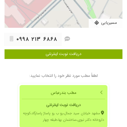
۱۴۰۳/۰۱/۰۷
خوب است
۱۴۰۴/۱۰/۳۰
خیلی دکتر خوبی بسیار عالی خیلی توضیح میده
کارش حرف نداره
مسیریابی
۱۴۰۳/۱۲/۱۳
بسیار کار تشخیص ایشون عالیه
۱۴۰۵/۰۲/۲۸
بسیار دکتر خوب و عالی
۰۹۹۸ ۲۱۳ ۶۸۶۸
۱۴۰۲/۱۰/۱۳
خوب بودن
۱۴۰۲/۰۳/۳۰
کیست مویی
دریافت نوبت اینترنتی
۱۴۰۴/۰۶/۰۹
عدم رضایت
۱۴۰۴/۰۴/۱۵
باعرض سلام واحترام بسیار عالی بااخلاق باتجربه
۱۴۰۲/۰۱/۱۷
گرفتگی رگ داشتم و بدون عمل جراحی توسط دکتر
لطفاً مطب مورد نظر خود را انتخاب نمایید:
بهبودی پیدا کردم
۱۴۰۳/۰۶/۰۹
مشکل دیابت پام قطع شد ولی خداروشکر الان
مطب بندرعباس
بهترم
۱۴۰۴/۰۳/۱۹
دکتر خوش اخلاق خوبی هستن
دریافت نوبت اینترنتی
۱۴۰۴/۰۸/۲۱
از طرف دوستان معرفی شده
مشهد خیابان سید جمال،رو ب رو پاساژ پاسارگاد،کوچه
داروخانه دکتر نبوی،ساختمان بها،طبقه چهار
۱۴۰۱/۰۶/۰۶
عالی بودن