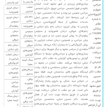
واریس پا
لیزر واریس
بیماری‌های وریدی در شهر مشهد است. ایشان
۱۴۰۳/۰۶/۲۰
زخم دیابتی
جراحی
تصلب
درمان لیزری
علاوه بر فوق تخصص جراحی عروق، دارای تخصص
عروق و
۱۴۰۴/۰۲/۱۹
برداشت خال
شرایین
هموروئید
جراحی عمومی نیز بوده و مدارک تخصصی خود را
آنژیوپلاستی
زخم پای
در این زمینه‌ها اخذ کرده‌اند. دکتر حسین تجلی
درمان لیزری
۱۴۰۴/۰۷/۲۱
واریس پا
با شماره
دیابتی
سینوس
خدمات مختلفی از جمله آنژیوپلاستی، درمان
نظام
۱۴۰۴/۰۸/۲۴
سلام دکتر تجلی بسیار دکتر
پیلونیدال
هموروئید
واریس به روش لیزری، درمان زخم پای دیابتی و
پزشکی
زخم‌های عروقی، درمان هموروئید و سینوس
درمان
سینوس
۱۴۰۴/۰۶/۰۸
عالی خیلی پزشک خوب کاربردی هستن
116349 در
پیلونیدال به روش لیزری بدون درد و بدون نیاز به
زخم‌های
پیلونیدال
مشهد
۱۴۰۳/۰۸/۱۸
عروقی
سلام مشکل دی وی تی مثبت یا(خون اختگی
برش جراحی، و همچنین درمان تصلب شرایین به
زخم‌های
فعالیت
روش آنژیوگرافی را به بیماران ارائه می‌دهد. بیماران
درمان زخم
وسیع در پا تا شکم)داشتم که خدا ایشون رو سر
عروقی
دارد. امکان
متعددی از سراسر مشهد و دیگر شهرها برای درمان
پای دیابتی
راهم قرار دادند و بسیار حاذق و کاربلد هستند و یک
تومورهای
دریافت
بیماری‌های عروقی و جراحی‌های مرتبط با دستگاه
درمان تصلب
گوارشی
سال هسش که تحت درمانشون هستم
نوبت
گوارش و تومورهای گوارشی به مطب دکتر حسین
شرایین با
سنگ کیسه
اینترنتی از
۱۴۰۳/۰۸/۱۱
تجلی مراجعه می‌کنند. مطب ایشان در مشهد در
فوقالعاده است منو از بی دست شدت نجات دادن
آنژیوگرافی
صفرا
هر دو
بلوار احمدآباد، بین خیابان محتشمی و عارف، پشت
برکت به زندگیشدن
جراحی
سرطان‌های
مطب دکتر
ایستگاه متروی قائم، ساختمان فرید، طبقه سوم
تومورهای
بدخیم
۱۴۰۳/۰۷/۰۳
خوب.پورت گذاری
حسین
واحد ۳۱۵ واقع شده است؛ همچنین مطب دیگری نیز
بدخیم
چاقی
در خیابان سید جمال، رو به‌روی پاساژ پاسارگاد،
تجلی در
۱۴۰۴/۰۹/۱۸
جراحی
هم از لحاظ علمی و هم روابط عمومی بسیار عالی
مقاوم به
کوچه داروخانه دکتر نبوی، ساختمان بها، طبقه چهار
شهر مشهد
دستگاه
درمان
۱۴۰۴/۱۰/۱۰
بسیار عالی
دایر است. هر دو مطب با امکان دریافت نوبت
از طریق
گوارش
تومورهای
اینترنتی از طریق سامانه نوبت دات آی آر فعال
سامانه
درمان سنگ
۱۴۰۴/۰۲/۲۰
دکترش عالیه
گردن و
هستند. دکتر حسین تجلی، متخصص جراحی
نوبت دات
کیسه صفرا
غدد بزاقی
عمومی و سرطان، به‌ویژه در زمینه جراحی تومورهای
۱۴۰۴/۰۱/۱۹
خیلی عالی
با
آی آر فراهم
انسدادهای