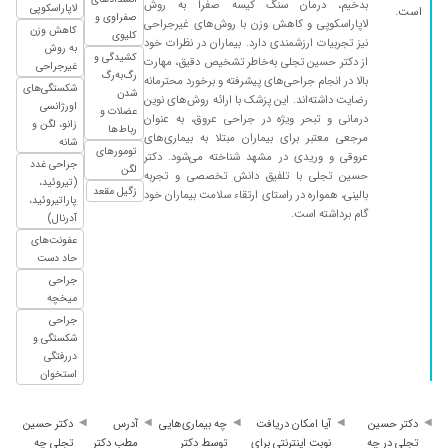
بدخیم، درمان سنگ کیسه صفرا به روش
لاپاراسکوپی
است.
۱۴۰۴/۱۲/۲۴
با اخلاق و متعهد صبوروبا حوصله هستند
صفراوی و
لاپاراسکوپی و کاهش وزن با روش‌های غیرجراحی
کاهش وزن
کلیوی
نیز تجربیات ارزشمندی دارد. بیماران در نظرات خود
۱۴۰۴/۰۲/۲۳
واریس ، نارسایی عروق
به روش
کشیدگی و
از دکتر حسین تجلی به‌خاطر تشخیص دقیق، مهارت
غیرجراحی
رگ‌به‌رگ
۱۴۰۳/۰۶/۲۸
عدم رضایت
بالا در انجام جراحی‌های پیشرفته و برخورد محترمانه
شکستگی‌های
شدن
رضایت داشته‌اند. این پزشک با ارائه روش‌های نوین
۱۴۰۴/۰۲/۰۳
اورژانسی
بسیارخوش
عضلات و
درمانی و تبحر ویژه در جراحی عروق، به عنوان
زانو، لگن و
رباط‌ها
۱۴۰۴/۰۲/۲۰
گرفتگی عروقداشتم که خداراشکررفعشد
مرجعی معتبر برای بیماران مبتلا به بیماری‌های
شانه
تومورهای
عروقی و وریدی در مشهد شناخته می‌شود. دکتر
جراحی غدد
۱۴۰۴/۰۵/۰۱
عمل سینوس عالی
لگن
حسین تجلی با تلفیق دانش تخصصی و تجربه
(تیروئید،
زگیل مقعد
بالینی، همواره در راستای ارتقاء سلامت بیماران خود
۱۴۰۴/۰۹/۰۱
عالی بود
پاراتیروئید،
گام برداشته است.
آدرنال)
۱۴۰۳/۰۸/۰۳
رگ مصنوعی
عفونت‌های
۱۴۰۴/۰۵/۰۸
عدم رضایت
حاد دست
جراحی
۱۴۰۳/۱۲/۰۵
دکتر بسیار
میخچه
۱۴۰۴/۰۴/۲۸
خیلی حوصله توضیح دادن واسه همه آدمی رو
جراحی
شکستگی و
نداره
دررفتگی
۱۴۰۳/۱۰/۰۴
زخم دیابت
استخوان
۱۴۰۴/۰۵/۱۱
بسیار حرفه ای و کاربلد
دکتر حسین
آیا امکان دریافت
چه بیماری‌هایی
آدرس
دکتر حسین
۱۴۰۴/۰۲/۱۰
بسیار عالی هم از لحاظ تعهد به کارشون هم اخلاق و
تجلی در چه
نوبت اینترنتی برای
توسط دکتر
مطب دکتر
تجلی چه