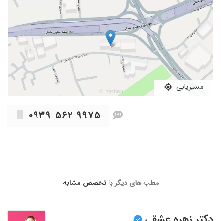
۱۴۰۳/۰۷/۱۸
دکتر عالیییییییی
۱۴۰۳/۰۷/۱۸
خوش اخلاق
۱۴۰۳/۰۶/۰۶
سلام وقت
۱۴۰۱/۱۲/۲۱
فقط در حد ی دیدن کوچلوی بود اما خیلی ازشون
تعریف کرده بودن من از خوزستان رفته بودم پیشش
بسیار دکتر خوش برخوردی هست و مهربون
۱۴۰۰/۱۱/۳۰
فوقالعاده حاذق با اخلاق مهربان و باشخصیت
مسیریابی
۱۴۰۱/۱۱/۰۸
دکتر تجربیات خوبی دارند
۱۴۰۰/۰۵/۰۹
نتیجه خوب بود مشکلی نداشتم
۰۹۳۹ ۵۶۲ ۹۹۷۵
۱۴۰۳/۱۱/۰۹
نوک پنجه های پای فرزندم رو به داخل بود.
(Intoeing) دکتر عملش کرد و بهبود زیادی حاصل
شد.
۱۴۰۱/۰۸/۱۶
دکتر خوبی بودند
۱۴۰۲/۰۶/۱۰
تشخیص عالی
مطب های دیگر با
تخصص مشابه
۱۴۰۳/۰۷/۱۱
خوب بودن
۱۴۰۰/۰۷/۱۴
بسیار با تجربه
دکتر زهره عشقی