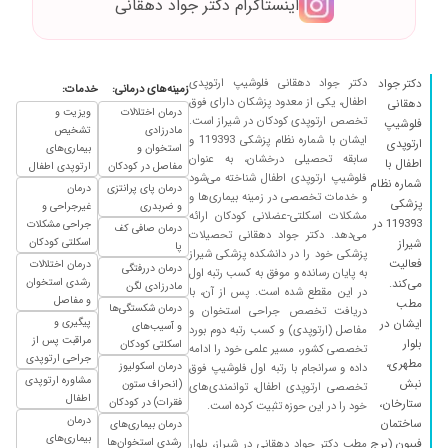
اینستاگرام دکتر جواد دهقانی
دکتر جواد دهقانی فلوشیپ ارتوپدی
دکتر جواد
زمینه‌های درمانی:
خدمات:
اطفال، یکی از معدود پزشکان دارای فوق
دهقانی
درمان اختلالات
ویزیت و
تخصص ارتوپدی کودکان در شیراز است.
فلوشیپ
مادرزادی
تشخیص
ایشان با شماره نظام پزشکی 119393 و
ارتوپدی
استخوان و
بیماری‌های
سابقه تحصیلی درخشان، به عنوان
اطفال با
مفاصل در کودکان
ارتوپدی اطفال
فلوشیپ ارتوپدی اطفال شناخته می‌شود
شماره نظام
درمان پای پرانتزی
درمان
و خدمات تخصصی در زمینه بیماری‌ها و
پزشکی
و ضربدری
غیرجراحی و
مشکلات اسکلتی-عضلانی کودکان ارائه
119393 در
جراحی مشکلات
درمان صافی کف
می‌دهد. دکتر جواد دهقانی تحصیلات
اسکلتی کودکان
شیراز
پا
پزشکی خود را در دانشکده پزشکی شیراز
فعالیت
درمان اختلالات
درمان دررفتگی
به پایان رسانده و موفق به کسب رتبه اول
رشدی استخوان
می‌کند.
مادرزادی لگن
در این مقطع شده است. پس از آن، با
و مفاصل
مطب
درمان شکستگی‌ها
دریافت تخصص جراحی استخوان و
پیگیری و
ایشان در
و آسیب‌های
مفاصل (ارتوپدی) و کسب رتبه دوم بورد
مراقبت پس از
بلوار
اسکلتی کودکان
تخصصی کشور، مسیر علمی خود را ادامه
جراحی ارتوپدی
مطهری،
درمان اسکولیوز
داده و سرانجام با رتبه اول فلوشیپ فوق
مشاوره ارتوپدی
نبش
(انحراف ستون
تخصصی ارتوپدی اطفال، توانمندی‌های
اطفال
فقرات) در کودکان
ستارخان،
خود را در این حوزه تثبیت کرده است.
درمان
ساختمان
درمان بیماری‌های
بیماری‌های
رشدی استخوان‌ها
فیبون (برج
مطب دکتر جواد دهقانی در شیراز، بلوار