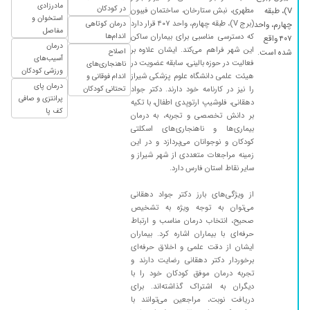
مادرزادی
در کودکان
مطهری، نبش ستارخان، ساختمان فیبون
V)، طبقه
استخوان و
(برج V)، طبقه چهارم، واحد ۴۰۷ قرار دارد
درمان کوتاهی
چهارم، واحد
مفاصل
که دسترسی مناسبی برای بیماران ساکن
اندام‌ها
۴۰۷ واقع
درمان
این شهر فراهم می‌کند. ایشان علاوه بر
اصلاح
شده است.
آسیب‌های
فعالیت در حوزه بالینی، سابقه عضویت در
ناهنجاری‌های
ورزشی کودکان
هیئت علمی دانشگاه علوم پزشکی شیراز
اندام فوقانی و
درمان پای
را نیز در کارنامه خود دارند. دکتر جواد
تحتانی کودکان
پرانتزی و صافی
دهقانی، فلوشیپ ارتوپدی اطفال، با تکیه
کف پا
بر دانش تخصصی و تجربه، به درمان
بیماری‌ها و ناهنجاری‌های اسکلتی
کودکان و نوجوانان می‌پردازد و در این
زمینه مراجعات متعددی از شهر شیراز و
سایر نقاط استان فارس دارد.
از ویژگی‌های بارز دکتر جواد دهقانی
می‌توان به توجه ویژه به تشخیص
صحیح، انتخاب درمان مناسب و ارتباط
حرفه‌ای با بیماران اشاره کرد. بیماران
ایشان از دقت علمی و اخلاق حرفه‌ای
برخوردار دکتر دهقانی رضایت دارند و
تجربه درمان موفق کودکان خود را با
دیگران به اشتراک گذاشته‌اند. برای
دریافت نوبت، مراجعین می‌توانند با