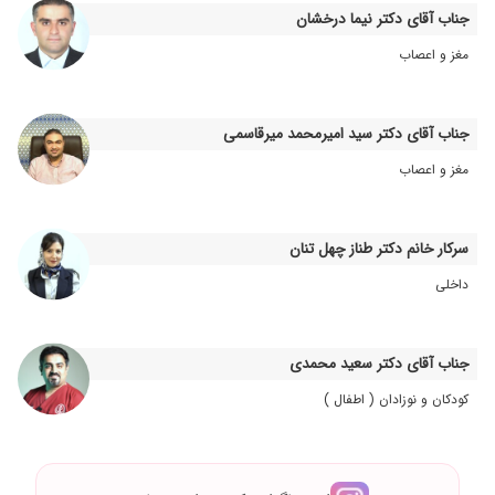
جناب آقای دکتر نیما درخشان
۱۴۰۳/۰۴/۰۷
سلام تشخیص بسیار عالی بود
مغز و اعصاب
۱۴۰۳/۰۲/۲۵
خدا خیر اقای دکتر بهده بهترین هستن
۱۴۰۲/۱۱/۰۴
دخترم کلاب فوت یکطرفه داشت تحت درمانه
۱۴۰۴/۰۱/۰۶
فوق العاده هستن استثنایی. امیدواریم همیشه سالم
جناب آقای دکتر سید امیرمحمد میرقاسمی
و تندرست باشند
مغز و اعصاب
۱۴۰۲/۱۲/۱۱
بسیار عالی
۱۴۰۳/۰۸/۰۵
ستون مهره کمر دخترم .هنوز زیرنظر ایشان هست
سرکار خانم دکتر طناز چهل تنان
۱۴۰۳/۰۱/۱۷
عالی و تشخیص به موقع
داخلی
۱۴۰۲/۰۷/۰۶
زانوهای پسرم رو عمل کردن به تازگی
۱۴۰۰/۰۲/۰۷
تشخیص دکتر دهقانی در مورد بیماری و نحوه درمان
و برخورد ایشون با بیمار فوق العاده هست شخصا به
جناب آقای دکتر سعید محمدی
روش درمانی ایشون ایمان کامل دارم
کودکان و نوزادان ( اطفال )
۱۴۰۳/۰۸/۱۲
عالی عالی عالی
۱۴۰۴/۰۱/۲۳
عالی بود