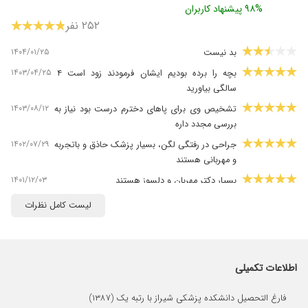
۹۸% پیشنهاد کاربران
۲۵۲ نفر
۱۴۰۴/۰۱/۲۵
بد نیست
۱۴۰۳/۰۴/۲۵
بچه را برده بودیم ایشان فرمودند زود است ۴
سالگی بیاورید
۱۴۰۳/۰۸/۱۲
تشخیص وی برای پاهای دخترم درست بود نیاز به
بررسی مجدد داره
۱۴۰۲/۰۷/۲۹
جراحی در رفتگی لگن، بسیار پزشک حاذق و باتجربه
و مهربانی هستند
۱۴۰۱/۱۲/۰۳
بسیار دکتر مهربان و دلسوز هستند
۱۴۰۳/۰۱/۲۳
عالی بود
لیست کامل نظرات
۱۴۰۳/۰۲/۱۱
دکتر مهربون و حاذقی هستن
۱۴۰۴/۰۱/۱۸
عالی هستن
۱۴۰۲/۰۷/۱۳
خوببود
اطلاعات تکمیلی
۱۴۰۳/۰۳/۲۱
عالی بودن
فارغ التحصیل دانشکده پزشکی شیراز با رتبه یک (۱۳۸۷)
۱۴۰۲/۰۳/۲۰
جراحی پا