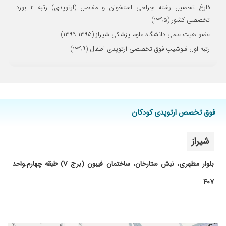
فارغ تحصیل رشته جراحی استخوان و مفاصل (ارتوپدی) رتبه ۲ بورد
۱۴۰۱/۰۵/۱۷
دکتر خوبی است
تخصصی کشور (۱۳۹۵)
۱۴۰۳/۰۷/۰۷
پسرم مشکل زانو داشت دکتر خیلی عالی پاهایش
عضو هیت علمی دانشگاه علوم پزشکی شیراز (۱۳۹۵-۱۳۹۹)
را جراحی کردن من از دست دکتر خیلی راضی
رتبه اول فلوشیپ فوق تخصصی ارتوپدی اطفال (۱۳۹۹)
هستم
۱۴۰۰/۰۴/۰۶
دکتر بس
۱۴۰۲/۰۵/۱۱
بهترین دکتر هستن پای داداشم خوب خوب شد
۱۴۰۰/۰۵/۰۳
عالی و متعهد
۱۴۰۱/۰۴/۱۵
پا چمبری در مرحله درمان
فوق تخصص ارتوپدی کودکان
۱۴۰۱/۰۴/۰۱
با سلام صافی کف پا وعالی بود کارشون
شیراز
۱۴۰۲/۰۸/۱۰
خیلی با حوصله و خوش اخلاق و دلسوز
۱۴۰۰/۱۱/۱۶
معمولی، نظر خاصی ندارم
بلوار مطهری، نبش ستارخان، ساختمان فیبون (برج V) طبقه چهارم.واحد
۱۴۰۲/۱۲/۱۲
ازاخلاق ورفتارایشان بسیارمتشکرم. عاقبت به
۴۰۷
خیرباشند.
۱۴۰۳/۰۳/۲۴
چک کف پای صاف
۱۴۰۱/۰۷/۲۴
عمل لگن عالی