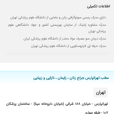
۱۴۰۳/۰۴/۰۵
عفونت داشتم خوب شدم
اطلاعات تکمیلی
۱۴۰۲/۱۰/۰۹
ایشان با صبوری و تشخیص خوب مرا درمان کردند.
دارای مدرک رسمی سونوگرافی زنان و مامایی از دانشگاه علوم پزشکی تهران
۱۴۰۱/۰۵/۲۲
بسیار خوش برخورد دقیق و باسواد
مدرک مشاوره ژنتیک از سازمان بهزیستی کشور و جهاد دانشگاهی علوم
۱۴۰۰/۰۳/۰۱
بارداری سومم رفته بودم نتیجه خوب بود
پزشکی تهران
۱۴۰۰/۱۲/۰۱
عالی هستند
مدرک درمان سو مصرف مواد مخدر از دانشگاه علوم پزشکی ایران
۱۴۰۱/۱۲/۱۲
خوب و خوش برخورد و مهربون
مدرک حرفه ای لاپاروسکوپی از دانشگاه علوم پزشکی تهران
۱۳۹۹/۱۱/۱۸
خیلی مهربون و خونگرمی هستن کارشون خیلی
عالیه
۱۴۰۰/۰۵/۱۹
در حال درمان عفونت واژینال
۱۳۹۹/۰۹/۲۳
بسیار عالی
۱۴۰۱/۱۱/۰۹
بسیار عالی
مطب تهرانپارس جراح زنان ، زایمان ، نازایی و زیبایی
۱۴۰۰/۰۶/۱۳
عمل سزارین
تهران
۱۴۰۳/۰۲/۲۷
عالی بود
۱۴۰۲/۰۸/۲۳
درحال حاضر ازمایش دادم تا اینجا راضی
تهرانپارس - خیابان ۱۸۸ شرقی (خیابان داروخانه مینا) - ساختمان پزشکان
۱۴۰۰/۰۷/۰۶
عفونت زنان داشتم وبانسخه اول خوب خوب شدم
۱۰۷ - طبقه چهارم