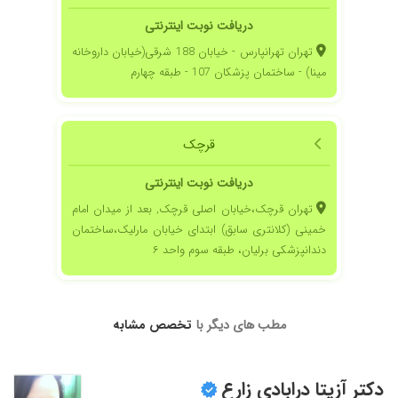
۱۴۰۵/۰۲/۳۱
عدم رضایت
دریافت نوبت اینترنتی
۱۴۰۳/۰۴/۰۳
ضخامت داشتم پیش خانم دکتر عمل کردم
تهران تهرانپارس - خیابان 188 شرقی(خیابان داروخانه
۱۴۰۰/۱۰/۲۵
ایشون عالی هستند
مینا) - ساختمان پزشکان 107 - طبقه چهارم
۱۴۰۰/۰۲/۳۱
برای تنظیم عادت ماهانه پیش ایشون رفتم و مشکل
ضعیف بودن تخمدان داشتم،مشکلم حل شد،خیلی
دکتر خوش رفتار و مهربونی هستن کلی به آدم
قرچک
اعتماد بنفس میدن
۱۴۰۰/۰۴/۲۹
فوق العاده و افسوس میخورم که مطبشون از من
دریافت نوبت اینترنتی
دوره
تهران قرچک،خیابان اصلی قرچک, بعد از میدان امام
۱۴۰۴/۱۱/۰۷
صبور و مهربون خدا قوت
خمینی (کلانتری سابق) ابتدای خیابان مارلیک،ساختمان
۱۴۰۰/۰۸/۱۸
من یسالی
دندانپزشکی برلیان، طبقه سوم واحد ۶
۱۴۰۵/۰۴/۲۳
خوش برخورد وصبورانه پاسخ گو بودن
۱۴۰۱/۰۹/۰۹
دکتر بسیار عالی هستن
مطب های دیگر با
تخصص مشابه
۱۴۰۱/۰۳/۲۳
خوب بود
۱۴۰۳/۰۴/۳۱
مشکل خاصی نبود.
۱۴۰۴/۱۱/۲۹
خیلی مهربون و خوش برخورد و کاردان و حرفه ای
دکتر آزیتا درابادی زارع