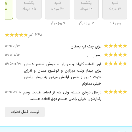
شنبه
یکشنبه
شنبه
یکشنبه
چهارش
۱۷ مرداد
۱۸ مرداد
۲۴ مرداد
۲۵ مرداد
۲۸ مرداد
پس فردا
۳ روز دیگر
۹ روز دیگر
۲۴۸ نفر
۱۳۹۹/۰۹/۱۷
برای چک اپ پستان
۱۴۰۰/۱۰/۰۶
بسیار عالی
۱۴۰۵/۰۲/۳۰
فوق العاده کاربلد و مهربان و خوش اخلاق هستن
برای بیمار وقت میزارن و توضیح میدن و انرژی
مثبت دارن و حس ارامش میدن به بیمار ازشون
خیلی ممنونم
۱۳۹۹/۰۷/۱۵
درحال درمان هستم ولی هم از لحاظ طبابت وهم
رفتارشون خیلی راضی هستم فوق العاده هستند
۱۴۰۰/۰۸/۰۳
فیبروکیستیک پستان
لیست کامل نظرات
۱۳۹۹/۰۷/۲۵
در یک کلام بی نظیر هستند
۱۳۹۹/۰۴/۲۱
شش سال پیش عمل هموریید من را انجام دادند، به
کمک دستان پرتوانشان تا به امروز هیچی مشکلی