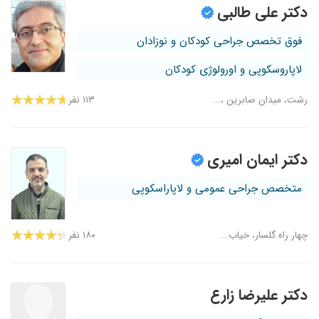
دکتر علی طالبی
داشت من اولین بار بود پیششون رفتم خیلی خوشم
اومد اولین دکتری دیدم اینقدر باادب خوش اخلاق
فوق تخصص جراحی کودکان و نوزادان
خدا خیرت بده انشاالله همیشه تو کارتون موفق
باشید و همیشه مثل الماس بدرخشید
لاپاروسکوپی و اورولوژی کودکان
۱۴۰۰/۱۱/۰۷
دکتر بسیار عالی وخوب هستند
رشت، میدان صابرین ،...
۱۱۳ نفر
۱۴۰۰/۰۷/۲۰
عمل لیزر همورویید انجام دادم راضی بودم
۱۴۰۰/۰۳/۱۵
بسیار عالی
۱۴۰۰/۰۸/۱۰
مشکل هموروئید و شقاق داشتم، حدود 1 ماه که
دکتر ایمان امیری
عمل کردم و راضی هستم
۱۴۰۰/۰۸/۱۲
بسیار با حوصله با تجربه و خوش برخورد
متخصص جراحی عمومی و لاپاراسکوپی
۱۴۰۰/۰۴/۲۴
جراحی هموروئید انجام دادم واقعا دکتر با اخلاق و
عالی هستن
چهار راه گلسار، خیاب...
۱۸۰ نفر
۱۳۹۹/۱۱/۱۲
عمل لیزری انجامدادم پیش ایشون واقعا عالی بود
من تاحالا عمل انجام نداده بودم بیهوشیو اتاق
عملشون تجربه خوبی بود اولش ترس داشتم ولی
بعدش ک عمل تموم شد احساس رضایت داشتم
دکتر علیرضا زارع
چون از درد خلاص شده بودم.