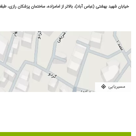
خیابان شهید بهشتی (عباس آباد)، بالاتر از امامزاده، ساختمان پزشکان رازی، طبقه
مسیریابی