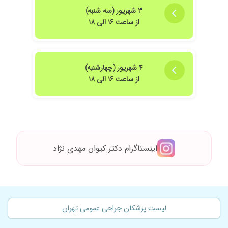
و خواهرم هم کیسه صفرا پیش ایشان عمل کردند که
۳ شهریور (سه شنبه)
فوق العاده راضی هستیم . پزشک حاذق و فوق العاده
از ساعت ۱۶ الی ۱۸
ای هستند.
۱۴۰۲/۱۲/۰۸
من دارای یک توده شکمی بوده ام که بسیار در نقطه
حساسی بود و ایشون با تمام دقت و بررسی عالی
که روی پرونده پزشکی من داشتن این عمل رو انجام
۴ شهریور (چهارشنبه)
دادند و خدا رو شکر با موفقیت انجام شد ایشون
از ساعت ۱۶ الی ۱۸
بسیار پزشک متعهد و کار بلد و حاذقی هستند .
۱۴۰۳/۱۱/۲۱
سلام روزبخیر دکتر بی نظیرن
۱۴۰۴/۰۴/۰۸
سنگ صفرا عمل جراحی بسیار عالی
۱۴۰۴/۰۲/۱۷
من عمل لاپاراسکوپی کیسه صفرا با آقای دکتر
داشتم. ایشون کارشون بسیار عالی است. هم خیلی
اینستاگرام دکتر کیوان مهدی نژاد
خوش اخلاق هستند و هم در کارشون بسیار حرفه
ای. از عملی که انجام دادم بسیار راضی هستم.
۱۴۰۲/۱۱/۲۱
جراحی لاپراسکوپی کیسه صفرا داشتم و خیلی عالی
بود با کمترین درد و جای زخم و تعداد بخیه ایشون
پزشک حاذق و فوقالعاده حرفهای هستند
لیست پزشکان جراحی عمومی تهران
۱۴۰۱/۱۲/۰۷
من عمل کیسه صفرا پیش ایشون انجام دادم. دکتر
بسیار خوبی هستند و بعد از عمل هم پاسخگو بودند