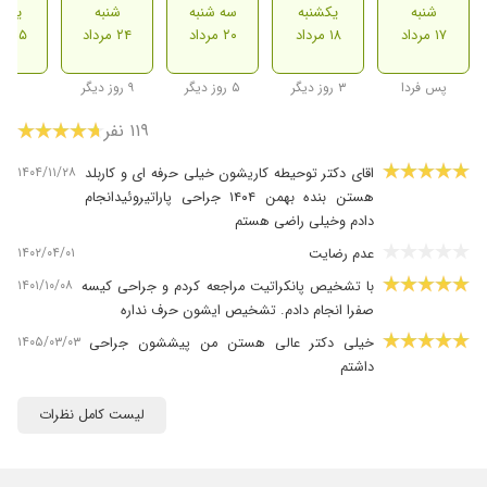
شنبه
یکشنبه
سه شنبه
شنبه
یکشن
۱۷ مرداد
۱۸ مرداد
۲۰ مرداد
۲۴ مرداد
۲۵ مرداد
پس فردا
۳ روز دیگر
۵ روز دیگر
۹ روز دیگر
۱۱۹ نفر
۱۴۰۴/۱۱/۲۸
اقای دکتر توحیطه کاریشون خیلی حرفه ای و کاربلد
هستن بنده بهمن ۱۴۰۴ جراحی پاراتیروئیدانجام
دادم وخیلی راضی هستم
۱۴۰۲/۰۴/۰۱
عدم رضایت
۱۴۰۱/۱۰/۰۸
با تشخیص پانکراتیت مراجعه کردم و جراحی کیسه
صفرا انجام دادم. تشخیص ایشون حرف نداره
۱۴۰۵/۰۳/۰۳
خیلی دکتر عالی هستن من پیششون جراحی
داشتم
۱۴۰۳/۰۵/۲۹
سلام 8مردادتیروئید بسیار بزرگ داشتم توسط دکتر
لیست کامل نظرات
کیوان مهدی نژاد جراحی شدم ک بسیار دکتر حاذقی
هستند زندگیم مدیون دستان معجزه گر دکتر مهدی
نژاد هستم. واقعا پنجه طلا هستند. خیلی خداوند