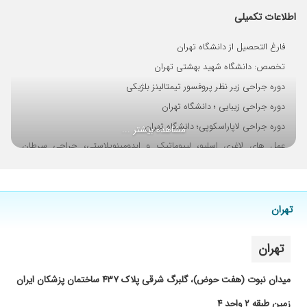
دوستم داشت جناب دکتر سر راهم قرار داد. هیچ
اطلاعات تکمیلی
گونه عوارضی نداشتم از صمیم قلبم برای ایشون
ارزوی سلامتی دارم خیلی دوستشون دارم.
فارغ التحصیل از دانشگاه تهران
۱۴۰۲/۰۴/۲۸
بیماری من کیست بزرگ در ناحیه راست شکم و
تخصص: دانشگاه شهید بهشتی تهران
سنگ صفرا و هرمی نافی بود که ایشون جراحی را
انجام دادند ایشون دکتری با وجدان کاری و خوش
دوره جراحی زیر نظر پروفسور تیمتالینز بلژیکی
اخلاق و حاذق هستند انشاالله همیشه سلامت
دوره جراحی زیبایی ؛ دانشگاه تهران
باشند و خداوند به علم برکت دهد
دوره جراحی لاپاراسکوپی؛ دانشگاه تهران
مشاهده بیشتر ...
۱۴۰۱/۱۲/۲۵
بسیار دکتر عالی
عمل های لاغری اسلیو، لیپوماتیک و ابدومینوپلاستی، جراحی سرطان
۱۴۰۱/۱۲/۰۳
دکتری بسیار عالی
پستان و زیبایی پستان (ماموپلاستی)، جراحی های تیروئید و پاراتیروئید،
۱۴۰۴/۰۵/۲۶
مشکل هرنی ناف داشتم وبا توجه له مراجعه به چند
جراحی های سرطان های دستگاه گوارش، عمل افتادگی پلک چشم
پزشک جراح ایشان را انتخاب نمودم وبسیار عالی
(بلفاروپلاستی)
وباتجربه هستن ایشون با جراحی باز ی که انجام
تهران
و کلیه جراحی های عمومی انجام میشود.
دادن گلا هفت تا بخیه زدن وبدونه استفاده از مش
■عضو انجمن جراحان اروپا
جراحی اینجانب را انجام دادن الان حدود دوهفته از
تهران
جراحیم میگذره که بخیه ها را هم کشیدم زخم
■عضو انجمن جراحان ایران
جوش خورده خیلی عالی انجام دادن کلا پزشک
بیمارستان های طرف قرار داد:
میدان نبوت (هفت حوض)، گلبرگ شرقی پلاک ۴۳۷ ساختمان پزشکان ایران
متبحر وخوش برخورد وبا پیگیری کارشون را انجام
• جم
دادن
زمین طبقه ۲ واحد ۴