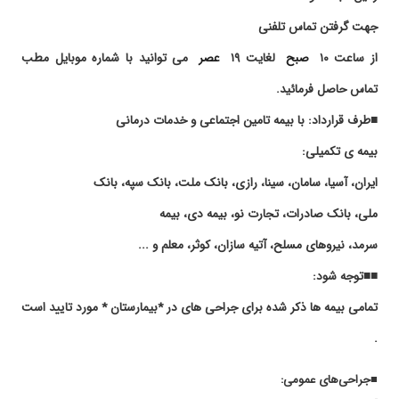
•نیکان
۱۴۰۴/۰۵/۲۶
جراحی تیروئید برای خودم و لاپاراسکوپی کیسه
جهت گرفتن تماس تلفنی
صفرا خواهرم انجام دادند.عالی .پنجه طلا
•پارس
از ساعت ۱۰
صبح
لغایت ۱۹
عصر
می توانید با شماره موبایل مطب
۱۴۰۴/۰۲/۰۷
سلام من برای چک پستانم رفتم خدا روشکر چیزی
نبوده ولی دکتر فوقالعاده خوش اخلاق و خوش رفتار
تماس حاصل فرمائید.
هستن من که راضی بودم از
■طرف قرارداد: با بیمه تامین اجتماعی و خدمات درمانی
۱۴۰۴/۰۲/۱۷
عالی هستند عالی عالی
بیمه ی تکمیلی:
۱۴۰۵/۰۲/۱۲
در جراحی تیروئید عالی هستند
۱۴۰۲/۰۵/۰۳
سلام. من توسط دکتر مهدی نژاد جراحی کیسه
ایران، آسیا، سامان، سینا، رازی، بانک ملت، بانک سپه، بانک
صفرا انجام دادم و با اینکه سنگ ها بسیار بزرگ بود
ملی، بانک صادرات، تجارت نو، بیمه دی، بیمه
اما خداروشکر بدون هیچ مشکلی عمل انجام شد.
دکتر مهدی نژاد تو کارشون فوق العاده تبحر دارند.
سرمد، نیروهای مسلح، آتیه سازان، کوثر، معلم و ...
ازشون ممنونم
■■توجه شود:
۱۴۰۳/۰۴/۰۹
عمل کیسه صفرا داشتم خدا خیرشون بده واقعا
پنجه طلا هستند پیشنهاد صدرصد
تمامی بیمه ها ذکر شده برای جراحی های در *بیمارستان * مورد تایید است
۱۴۰۴/۰۸/۰۵
پرکاری تیروئید
.
۱۴۰۳/۰۸/۰۸
جراحی تیروئید، فوقالعاده جراح حاذق و حرفه ای ،
بعد عمل نه مشکل و نه درد داشتم ، سریع به
■جراحی‌های عمومی:
کارهای روزمره ام برگشتم.