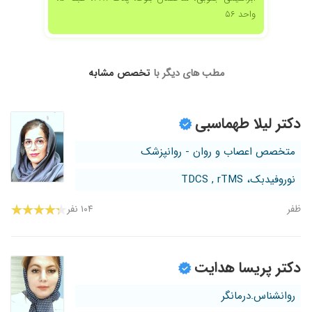
واحد ۵۶
مطب های دیگر با
تخصص مشابه
دکتر لیلا طهماسبی
متخصص اعصاب و روان - روانپزشک
نوروفیدبک، TDCS , rTMS
ظفر
۱۰۴ نفر
دکتر پریسا هدایت
روانشناس.درمانگر