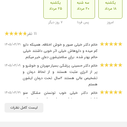
یکشنبه
سه شنبه
یکشنبه
۱۸ مرداد
۲۰ مرداد
۲۵ مرداد
امروز
پس فردا
۷ روز دیگر
۱۱ نفر
۱۴۰۵/۰۴/۳۱
خانم دکتر خیلی صبور و خوش اخلاقه، همینکه دارو
کم میده و داروهاش خیلی اثر خوبی داشتند خیلی
حالم بهتر شده. برای سلامتیشون دعای خیر میکنم
۱۴۰۵/۰۴/۰۹
خانم دکتر حسینی پزشکی بسیار مهربان و خوشرو و
پر از انرژی مثبت هستند و از لحاظ درمان و
تشخیص عالی هستند ۲سال تحت درمان ایشون
هستم
۱۴۰۵/۰۴/۳۱
خانم دکتر خیلی خوب تونستن مشکل منو
تشخیص بدن و خیلی هم با حوصله هستن و وقت
میذارن. دارو کم میده و داروهایی که به من دادن
لیست کامل نظرات
اصلا اذیتم نکردن. اونقدر حالم خوبه که بعد از مدتها
تونستم باز به کار و زندگی معمولیم برگردم
۱۴۰۵/۰۵/۰۹
خانم دکتر حسینی پزشک متعهد حاذق وبا حوصله