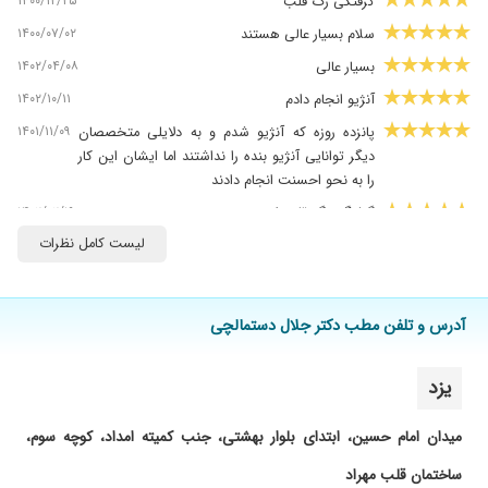
۱۴۰۰/۱۲/۲۵
گرفتگی رگ قلب
۱۴۰۰/۰۷/۰۲
سلام بسیار عالی هستند
۱۴۰۲/۰۴/۰۸
بسیار عالی
۱۴۰۲/۱۰/۱۱
آنژیو انجام دادم
۱۴۰۱/۱۱/۰۹
پانزده روزه که آنژیو شدم و به دلایلی متخصصان
دیگر توانایی آنژیو بنده را نداشتند اما ایشان این کار
را به نحو احسنت انجام دادند
۱۴۰۲/۰۲/۱۹
گرفتگی رگ قلب اسنپ
لیست کامل نظرات
۱۴۰۲/۰۴/۱۶
درد قفسه سینه بود که با پیگیری و مراجعه رفع شد
۱۴۰۱/۰۷/۰۹
آنژیوگرافی نتیجه عالی
۱۴۰۱/۱۱/۱۸
قلب و انژیو
آدرس و تلفن مطب دکتر جلال دستمالچی
۱۴۰۲/۰۳/۲۰
گرفتگی عروق قلب بود که آقای دکتر فنر زدند
۱۴۰۲/۱۲/۱۶
ولمون کن
یزد
۱۴۰۳/۰۵/۲۷
عالی بودن
میدان امام حسین، ابتدای بلوار بهشتی، جنب کمیته امداد، کوچه سوم،
۱۴۰۲/۰۳/۰۸
ایشون واقعا پزشکی با اخلاق و خوشرو هستن که با
طبابت خیلی عالیشون دعای همه بیماران رو بهمراه
ساختمان قلب مهراد