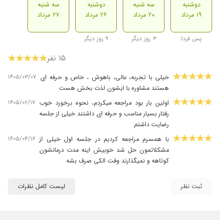
دوشنبه
سه شنبه
دوشنبه
سه شنبه
۱۹ مرداد
۲۰ مرداد
۲۶ مرداد
۲۷ مرداد
پس فردا
۳ روز دیگر
۹ روز دیگر
۱۵ نفر
۱۴۰۵/۰۳/۰۷
خیلی با تجربه، عالی، باهوش ، خاص و حرفه ای
هستند مشاوره با ایشون لذت بخش هست
۱۴۰۵/۰۲/۱۷
اولین بار بود مراجعه میکردم، نحوه برخورد خوب
رفتار بسیار مناسب و حرفه ای داشتند خیلی از جلسه
رضایت داشتم
۱۴۰۵/۰۴/۱۶
با همسرم مراجعه کردیم در جلسه اول خیلی از
مشکلاتمون حل شد خوبیش اینه مدت درمانشون
کوتاهه و نمیگذارند وقت الکی صرف بشه
۱۴۰۵/۰۴/۲۵
حتما توصیه میکنم
ثبت نظر
لیست کامل نظرات
۱۴۰۵/۰۳/۰۸
مشاوربسیارتوانمندباقدرت بیان بسیاربالایی هستند
۱۴۰۵/۰۲/۲۸
آرامش خاصی دارن و بدون قضاوت گوش میدن ،
از انتخابم بسیار راضی هستم