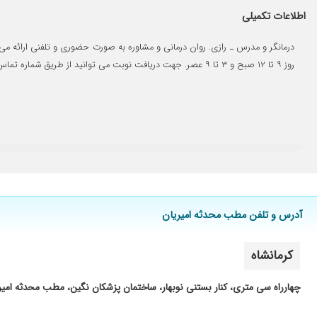
بسیار مهربان، با سواد و باتجربه
اطلاعات تکمیلی
ایشون استاد بنده بودن...خیلی با سواد و با حوصله هستند
درمانگر و مدرس ـ رازی. روان درمانی و مشاوره به صورت حضوری و تلفنی ارائه می 
درخصوص اضطراب اجتماعی از ایشان مشاوره گرفتم و بسیار کارآمد ب
روز ۹ تا ۱۲ صبح و ۳ تا ۹ عصر. جهت دریافت نوبت می توانید از طریق شماره تماس درج شده هم اقدام کنید.
۴جلسه داشتم باهاشون تا الان راضیم خیلی خوش صحبت خیلی خوش برخورد هستن با نظر گرفتن همه چیز خیلی خوب راهنمایی میکنن من در مورد انتخاب رشته و شغل و مشکلات خانواده مراجعه کرده بودم
درمانگر دلسوزی هستند و نسبت به بسیاری دیگر درمانگران سواد منا
من چند بار مراجع ایشون بودم.واقعا عالی بودن. بشدت با سواد و دل
بخشیدند، با افتخار و قطعا جلسات را با ایشان ادامه خواهم داد.
به شدت با سواد و مهربونن خداحفظشون کنه
ایشان از هر نظر عالی هست
خانم امیریان به شدت ادم باحوصله ای هستن و وقتی پیششون برا
آدرس و تلفن مطب محدثه امیریان
کرمانشاه
چهارراه سی متری، کنار بستنی نوبهار، ساختمان پزشکان نگین، مطب محدثه امیر