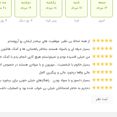
جمعه
شنبه
یکشنبه
دوشنبه
سه ش
۱۶ مرداد
۱۷ مرداد
۱۸ مرداد
۱۹ مرداد
۲۰ مرداد
امروز
فردا
پس فردا
۳ روز دیگر
۴ روز دیگر
از همه لحاظ بی نظیر. موفقیت های بیشتر ایشان رو آرزومندم.
بسیار حرفه ای و باسواد هستند بخاطر راهنمایی ها و کمک هاشون 
من خیلی افسرده بودم و نمیتونستم هیچ کاری انجام بدم با کمک خا
بسیار خانوم با شخصیت ، مهربون و با سوادی هستند.در خصوص اضطرا
عالی واقعا برخورد عالی و پیگیری کامل
بسیار دلسوز و با سواد بودن . راهکارهای خیلی خوبی برای برخورد 
دخترم به خاطر امتحاناش خیلی بی خواب شده بود و اضطراب داشت
آروم و با دقت گوش میدن، نه فقط برای جواب دادن، برای درک کردن،
ثبت نظر
جلسه خیلی خوبی باهاشون داشتم. خیلی با صبر و حوصله گوش میدادن
استادمون هستن خیلی با سواد و دلسوزن و وقتی باهاشون صحبت