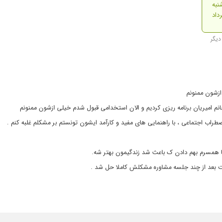
نبه
ازشون ممنونم
نم امیریان برنامه ریزی کردیم و الان استخدامی قبول شدم خیلی ازشون ممنونم
ب اجتماعی ، با راهنمایی های مفید و کارآمد ایشون تونستم بر مشکلم غلبه کنم .
با همسرم بهم دادن ک باعث شد زندگیمون بهتر شه.
 بعد از چند جلسه مشاوره مشکلش کاملا حل شد .
 که ثمره ی این ایجاد فضایی امن برای گفتگو با مراجعه کننده و ارائه راهکار های من
د. راهکارهای کاربردی هم دادند. قطعا به جلساتم با ایشون ادامه میدم.
 میکنی خیلی خوب گوش میدن و راه حل میدن