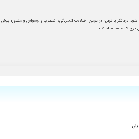
شود. درمانگر با تجربه در درمان اختلالات افسردگی، اضطراب و وسواس و مشاوره پیش از
ود
سبی دارند
سوز
ی مشاوره میرم واقعا احساس راحتی میکنم ایشان واقعا یه مشاور خوب هستن بسیار 
یان