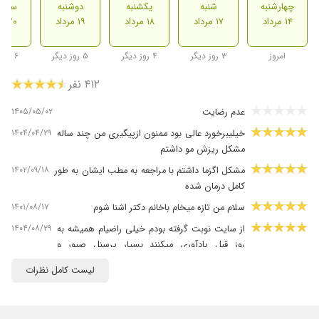
چهارشنبه
شنبه
یکشنبه
دوشنبه
سه ش
۱۴ مرداد
۱۷ مرداد
۱۸ مرداد
۱۹ مرداد
۲۰ مرداد
امروز
۳ روز دیگر
۴ روز دیگر
۵ روز دیگر
۶ روز دیگر
۴۱۲ نفر
۱۴۰۵/۰۵/۰۲
عدم رضایت
۱۴۰۴/۰۴/۲۹
خیلیبرخورد عالی بود ممنون ازپیگیری من چند ساله
مشکل ریزش مو داشتم
۱۴۰۲/۰۹/۱۸
مشکل اگزما داشتم با مراجعه به مطب ایشان به طور
کامل درمان شده
۱۴۰۱/۰۸/۱۷
سلام من تازه میخام باخانم دکتر اشنا شوم
۱۴۰۴/۰۸/۲۹
از سایت نوبت گرفته بودم خیلی راضیام همیشه به
روز قبل یادآوری میکنند بسیار پرسنل صبور و
خوشاخلاق فقط شلوغه که با توجه به کار حرفهای
لیست کامل نظرات
دکتر معقوله
۱۴۰۳/۰۶/۱۹
بسیار عالی
۱۴۰۴/۱۰/۱۵
عدم رضایت