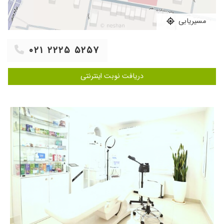
۱۴۰۴/۰۸/۲۱
برای اگزما و خشکی پوست مراجعه کردم و نتیجه
درمان بعد سه روز ، خوب بود
مسیریابی
۱۴۰۵/۰۴/۲۹
ریزش مو داشتم الان با داروهای ک دکتر تجویز
کردن بهتر شدم و نتیجه گرفتم
۰۲۱ ۲۲۲۵ ۵۲۵۷
۱۴۰۴/۰۹/۲۷
پزشک خوش اخلاق و حرفه آیی هستند
۱۴۰۳/۱۲/۱۸
پوست صورتم قرمز شده بود به طور کلی اعتماد به
دریافت نوبت اینترنتی
نفس منو گرفته بود طی یه دوره 20 روزه نتیجه
گرفتم البته که فعلا دوره درمان رو طی میکنم تا
بهبودی کامل در کل خیلی راضی بودم خداخیرشون
بده.
۱۴۰۵/۰۵/۰۵
من برای ریزش مو مراجعه کردم که معاینه دقیق
انجام دادن و با صبر و حوصله علاوه بر دارو مشاوره
بسیار خوبی هم بهم دادن, برخورد پرسنل بسیار
حرفه ای و خوش اخلاق
۱۴۰۴/۰۷/۱۳
خیلی راضی بودم
۱۴۰۴/۰۴/۰۹
چند ساله ریزش مو دارم و با داروها بهتر شدم
ممنون از خانم دکتر عزیز
۱۴۰۳/۱۱/۲۱
راهنمایی های عالی کردن و درحال حاضر تحت