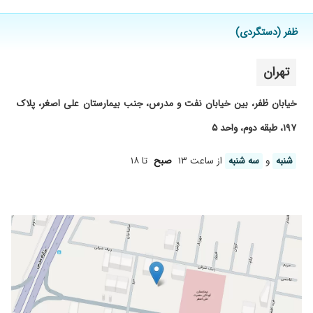
۱۴۰۴/۱۱/۱۹
اگر زمان ناهار وقت داشته باشین بیچاره این ، دو
ساعت منتظر باید بمونید چون خانم دکتر یواش غذا
ظفر (دستگردی)
میخورن
۱۴۰۵/۰۵/۱۱
سلام خانم دکتر واقعا فوقالعاده هم از نظر تشخیص
تهران
وهم از نظر تایمی که برای بیمار اختصاص میده از
نظر شخصیتی هم درجه یک هستن ممنونم ازشون
خیابان ظفر، بین خیابان نفت و مدرس، جنب بیمارستان علی اصغر، پلاک
۱۴۰۴/۰۶/۰۵
عالی بود
۱۹۷، طبقه دوم، واحد ۵
۱۴۰۵/۰۴/۰۷
پزشک بسیار حاذق و با شخصیت و وقت شناس
من لک صورت داشتم که بر اثر اگزمای طولانی مدت
شنبه
و
سه شنبه
از ساعت ۱۳
صبح
تا ۱۸
ایجاد شده بود، با یک کرم و یک سرم (برند
ایرانی)؛ مشکلم برطرف شد برای مرداد وقت چکاپ
دادند؛ حتما میرم و برای مشکلات پوستی دیگه هم
از ایشون راهنمایی و درمان میگیرم
۱۴۰۳/۱۱/۰۳
بسیار عالی
۱۴۰۴/۰۵/۱۸
برای مشکل پسیو به ایشون مراجعه کردم و توسط
یکی از آشنایان معرفی شده بودم و عالی بود نتیجه
برای من
۱۴۰۵/۰۲/۲۷
به فکر بیمار هستند